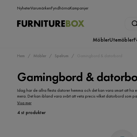
Nyheter
Varumärken
Fyndhörna
Kampanjer
Möbler
Utemöbler
F
Hem
Möbler
Spelrum
Gamingbord & datorbord
Gamingbord & datorbo
Idag har de allra flesta datorer hemma och det kan vara smart att ha 
mera. Det kan ibland vara svårt att veta precis vilket datorbord som 
På så vis kan man jämföra billiga datorbord med varandra, och i lugn
Visa mer
hemmet och jämföra möbeln direkt. I en fysisk butik måste du ofta åka
4 st produkter