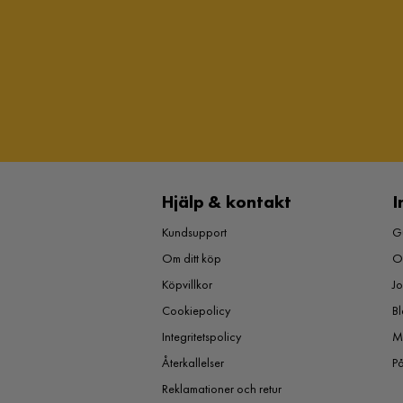
Hjälp & kontakt
I
Kundsupport
Gu
Om ditt köp
O
Köpvillkor
J
Cookiepolicy
Bl
Integritetspolicy
M
Återkallelser
P
Reklamationer och retur