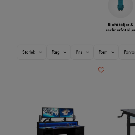
Biofåtöljer &
reclinerfåtölje
Storlek
Färg
Pris
Form
Förva