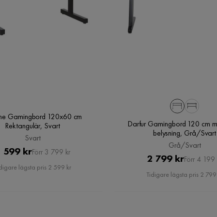
ine Gamingbord 120x60 cm
Darfur Gamingbord 120 cm 
Rektangulär, Svart
belysning, Grå/Svart
Svart
Grå/Svart
Pris
Original
 599 kr
Förr 3 799 kr
Pris
Original
2 799 kr
Förr 4 199 
Pris
digare lägsta pris 2 599 kr
Pris
Tidigare lägsta pris 2 799