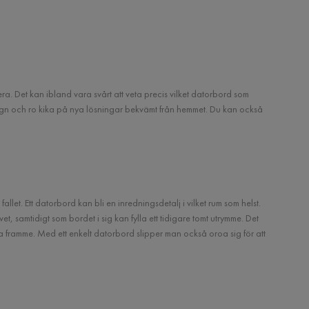
a. Det kan ibland vara svårt att veta precis vilket datorbord som
lugn och ro kika på nya lösningar bekvämt från hemmet. Du kan också
t. Ett datorbord kan bli en inredningsdetalj i vilket rum som helst.
et, samtidigt som bordet i sig kan fylla ett tidigare tomt utrymme. Det
 framme. Med ett enkelt datorbord slipper man också oroa sig för att