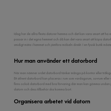
Idag har de allra flesta datorer hemma och det kan vara smart att ha e
passar in i det egna hemmet och då kan det vara smart att köpa dator
smidigt mäta i hemmet och jämföra möbeln direkt. I en fysisk butik mås
Hur man använder ett datorbord
När man nämner ordet datorbord tänker många på kontor eller tråkiga o
Ett stilrent datorbord kan placeras i rum som vardagsrum, sovrum eller va
finns också datorbord med bra förvaring där man kan gömma undan papp
datorn och dess tillbehör ska komma bort.
Organisera arbetet vid datorn