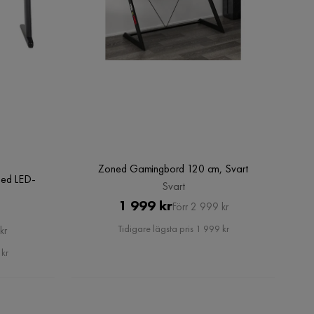
Zoned Gamingbord 120 cm, Svart
med LED-
Svart
Pris
Original
1 999 kr
Förr 2 999 kr
Pris
Tidigare lägsta pris 1 999 kr
kr
 kr