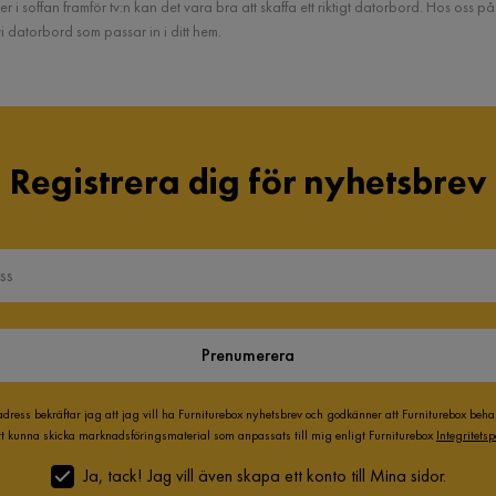
r i soffan framför tv:n kan det vara bra att skaffa ett riktigt datorbord. Hos oss p
i datorbord som passar in i ditt hem.
Registrera dig för nyhetsbrev
Prenumerera
adress bekräftar jag att jag vill ha Furniturebox nyhetsbrev och godkänner att Furniturebox beh
att kunna skicka marknadsföringsmaterial som anpassats till mig enligt Furniturebox
Integritetsp
Ja, tack! Jag vill även skapa ett konto till Mina sidor.