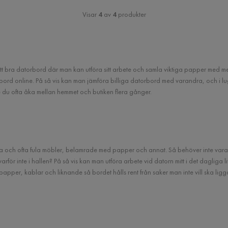
Visar
4
av
4
produkter
tt bra datorbord där man kan utföra sitt arbete och samla viktiga papper med mer
bord online. På så vis kan man jämföra billiga datorbord med varandra, och i 
te du ofta åka mellan hemmet och butiken flera gånger.
ch ofta fula möbler, belamrade med papper och annat. Så behöver inte vara falle
rför inte i hallen? På så vis kan man utföra arbete vid datorn mitt i det dagliga liv
er, kablar och liknande så bordet hålls rent från saker man inte vill ska ligga