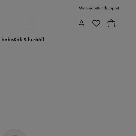
Mina sidor
Kundsupport
 bebis
Kök & hushåll