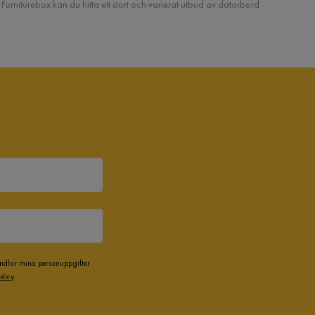
å Furniturebox kan du hitta ett stort och varierat utbud av datorbord
andlar mina personuppgifter
olicy
.