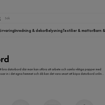
örvaring
Inredning & dekor
Belysning
Textilier & mattor
Barn &
rd
ett bra datorbord där man kan utföra sitt arbete och samla viktiga papper med
passar in i det egna hemmet och då kan det vara smart att köpa datorbord online.
 och ro kika på nya lösningar bekvämt från hemmet. Du kan också smidigt mäta i
 mellan hemmet och butiken flera gånger.