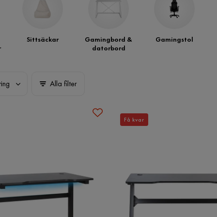
Sittsäckar
Gamingbord &
Gamingstol
r
datorbord
ring
Alla filter
Få kvar