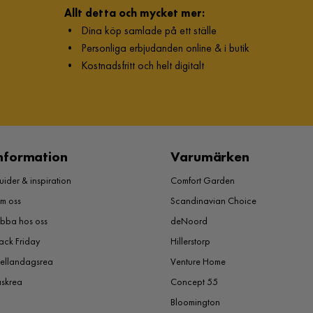
Allt detta och mycket mer:
•
Dina köp samlade på ett ställe
•
Personliga erbjudanden online & i butik
•
Kostnadsfritt och helt digitalt
nformation
Varumärken
ider & inspiration
Comfort Garden
m oss
Scandinavian Choice
obba hos oss
deNoord
ack Friday
Hillerstorp
ellandagsrea
Venture Home
åskrea
Concept 55
Bloomington