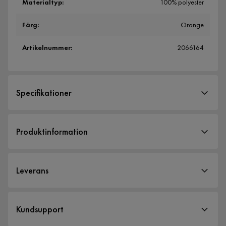
Materialtyp
:
100% polyester
Färg
:
Orange
Artikelnummer
:
2066164
Specifikationer
Artikelnummer:
2066164
Produktinformation
Storlek
Höjd
20 cm
Leverans
Bredd
80 cm
Längd
130 cm
Leveranssätt
Kundsupport
När du beställer från Furniturebox levereras dina produkter