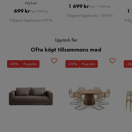
Nyhet
Pris
Original
1 699 kr
Förr 1 999 kr
Pris
Original
699 kr
1
Förr 999 kr
Pris
Tidigare lägsta pris 1 699 kr
Pris
Tidigare lägsta pris 699 kr
Tidi
Upptäck fler
Ofta köpt tillsammans med
-40%
Populär
-33%
Populär
-3