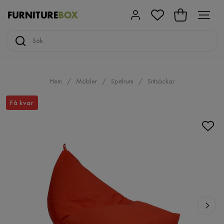
Hem
Möbler
Spelrum
Sittsäckar
Få kvar