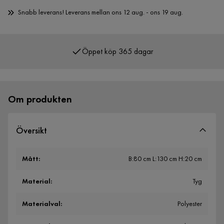
Snabb leverans! Leverans mellan ons 12 aug. - ons 19 aug.
Öppet köp 365 dagar
Över 400 000 nöjda kunder
Om produkten
Översikt
Mått
:
B:80 cm L:130 cm H:20 cm
Material
:
Tyg
Materialval
:
Polyester