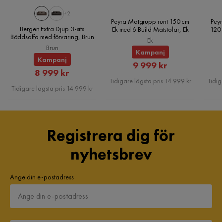
+2
Peyra Matgrupp runt 150 cm
Peyr
Bergen Extra Djup 3-sits
Ek med 6 Build Matstolar, Ek
120
Bäddsoffa med förvaring, Brun
Ek
Brun
Kampanj
Kampanj
Rabatterat
9 999 kr
Rabatterat
8 999 kr
Pris
Tidigare lägsta pris 14 999 kr
Tidig
Pris
Tidigare lägsta pris 14 999 kr
Registrera dig för
nyhetsbrev
Ange din e-postadress