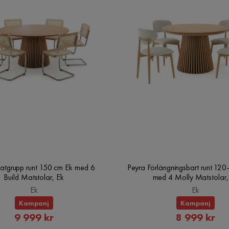
atgrupp runt 150 cm Ek med 6
Peyra Förlängningsbart runt 12
Build Matstolar, Ek
med 4 Molly Matstolar,
Ek
Ek
Kampanj
Kampanj
Rabatterat
Rabatte
9 999 kr
8 999 kr