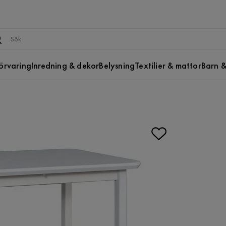
örvaring
Inredning & dekor
Belysning
Textilier & mattor
Barn &