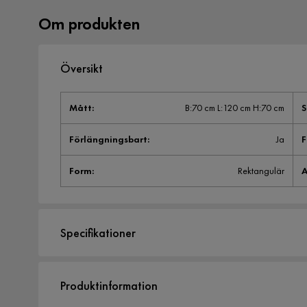
Om produkten
Översikt
Mått
:
B:70 cm L:120 cm H:70 cm
S
Förlängningsbart
:
Ja
F
Form
:
Rektangulär
A
Specifikationer
Artikelnummer:
1000474
Produktinformation
Storlek