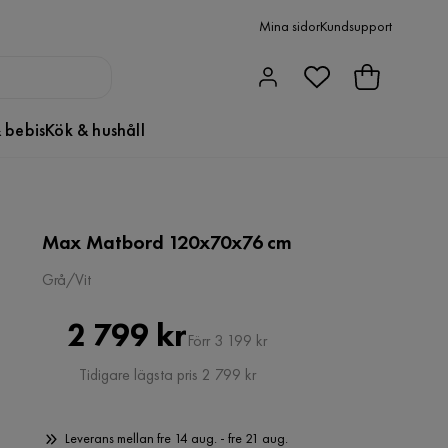
Mina sidor
Kundsupport
 bebis
Kök & hushåll
Max Matbord 120x70x76 cm
Grå/Vit
Pris
Original
2 799 kr
Förr 3 199 kr
Pris
Tidigare lägsta pris 2 799 kr
Leverans mellan fre 14 aug. - fre 21 aug.