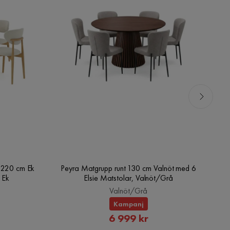
0-220 cm Ek
Peyra Matgrupp runt 130 cm Valnöt med 6
Pe
 Ek
Elsie Matstolar, Valnöt/Grå
Valnöt/Grå
Kampanj
rat
Rabatterat
6 999 kr