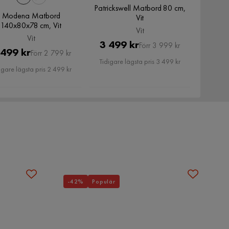
Patrickswell Matbord 80 cm,
Modena Matbord
Vit
140x80x78 cm, Vit
Vit
Vit
Pris
Original
3 499 kr
Förr 3 999 kr
Pris
Original
 499 kr
Förr 2 799 kr
Pris
Tidigare lägsta pris 3 499 kr
Pris
igare lägsta pris 2 499 kr
-42%
Populär