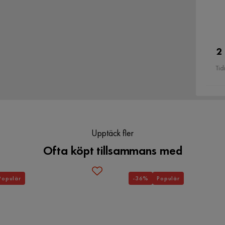
2
Tid
Upptäck fler
Ofta köpt tillsammans med
Populär
-36%
Populär