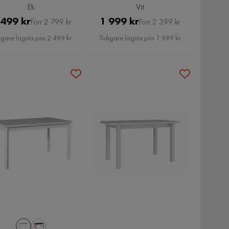
Ek
Vit
Pris
Original
Pris
Original
 499 kr
1 999 kr
Förr 2 799 kr
Förr 2 399 kr
Pris
Pris
igare lägsta pris 2 499 kr
Tidigare lägsta pris 1 999 kr