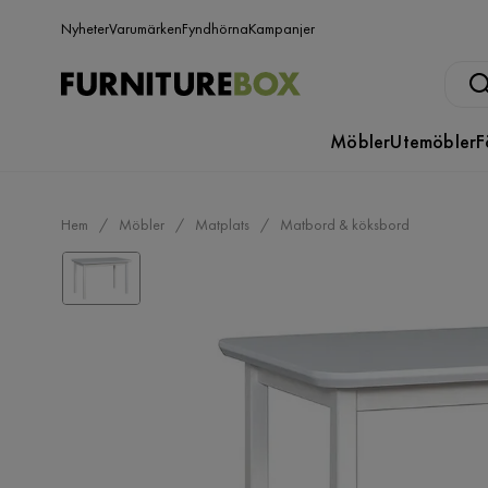
Nyheter
Varumärken
Fyndhörna
Kampanjer
Möbler
Utemöbler
F
Hem
Möbler
Matplats
Matbord & köksbord