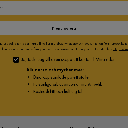
Prenumerera
adress bekräftar jag att jag vill ha Furniturebox nyhetsbrev och godkänner att Furniturebox beh
att kunna skicka marknadsföringsmaterial som anpassats till mig enligt Furniturebox
Integritetsp
Ja, tack! Jag vill även skapa ett konto till Mina sidor.
Allt detta och mycket mer:
•
Dina köp samlade på ett ställe
•
Personliga erbjudanden online & i butik
•
Kostnadsfritt och helt digitalt