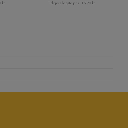
Pris
 kr
Tidigare lägsta pris 11 999 kr