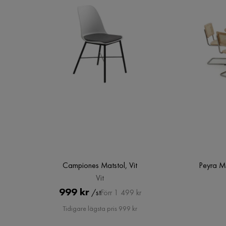
Campiones Matstol, Vit
Peyra M
Vit
Pris
Original
999 kr
/st
Förr 1 499 kr
Pris
Tidigare lägsta pris 999 kr