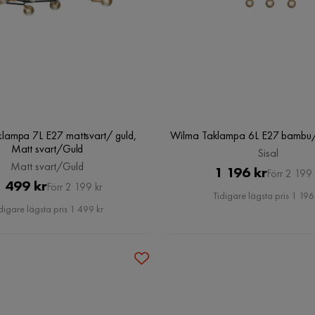
klampa 7L E27 mattsvart/ guld,
Wilma Taklampa 6L E27 bambu/ s
Matt svart/Guld
Sisal
Matt svart/Guld
Pris
Original
1 196 kr
Förr 2 199 
Pris
Original
 499 kr
Förr 2 199 kr
Pris
Tidigare lägsta pris 1 196
Pris
digare lägsta pris 1 499 kr