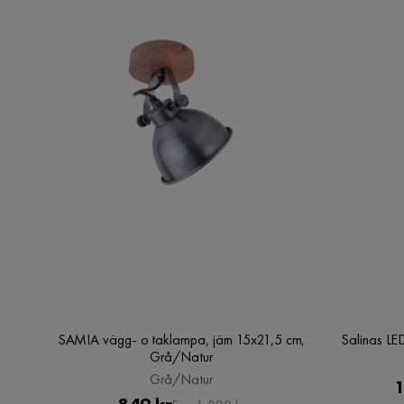
SAMIA vägg- o taklampa, järn 15x21,5 cm,
Salinas LE
Grå/Natur
Grå/Natur
1
Pris
Original
849 kr