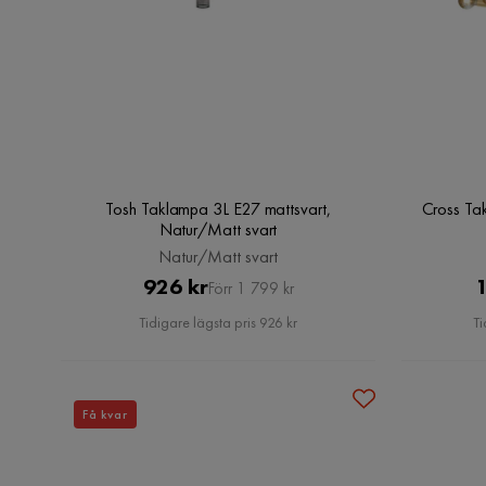
Tosh Taklampa 3L E27 mattsvart,
Cross Ta
Natur/Matt svart
Natur/Matt svart
Pris
Original
926 kr
1
Förr 1 799 kr
Pris
Tidigare lägsta pris 926 kr
Ti
Få kvar