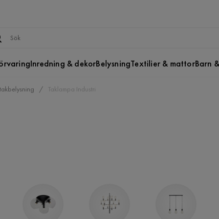
örvaring
Inredning & dekor
Belysning
Textilier & mattor
Barn &
takbelysning
Taklampa Industri