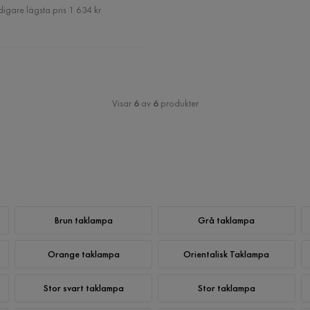
Pris
digare lägsta pris 1 634 kr
Visar
6
av
6
produkter
Brun taklampa
Grå taklampa
Orange taklampa
Orientalisk Taklampa
Stor svart taklampa
Stor taklampa