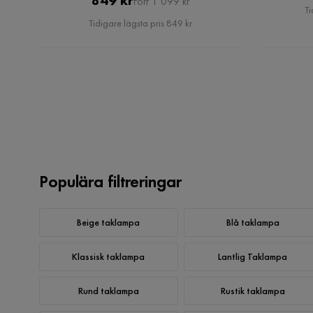
Förr 1 099 kr
Ti
Pris
Tidigare lägsta pris 849 kr
Populära filtreringar
Beige taklampa
Blå taklampa
Klassisk taklampa
Lantlig Taklampa
Rund taklampa
Rustik taklampa