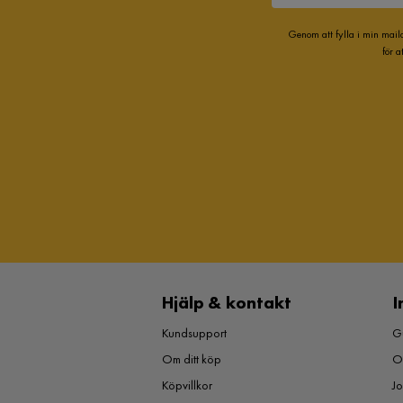
Genom att fylla i min mail
för 
Hjälp & kontakt
I
Kundsupport
Gu
Om ditt köp
O
Köpvillkor
J