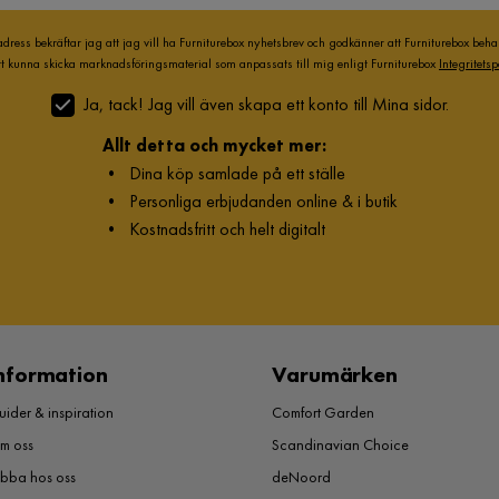
adress bekräftar jag att jag vill ha Furniturebox nyhetsbrev och godkänner att Furniturebox beh
att kunna skicka marknadsföringsmaterial som anpassats till mig enligt Furniturebox
Integritetsp
Ja, tack! Jag vill även skapa ett konto till Mina sidor.
Allt detta och mycket mer:
•
Dina köp samlade på ett ställe
•
Personliga erbjudanden online & i butik
•
Kostnadsfritt och helt digitalt
nformation
Varumärken
ider & inspiration
Comfort Garden
m oss
Scandinavian Choice
obba hos oss
deNoord