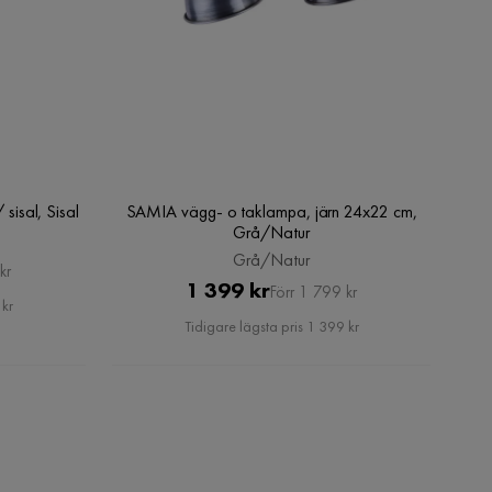
isal, Sisal
SAMIA vägg- o taklampa, järn 24x22 cm,
Grå/Natur
Grå/Natur
kr
Pris
Original
1 399 kr
Förr 1 799 kr
 kr
Pris
Tidigare lägsta pris 1 399 kr