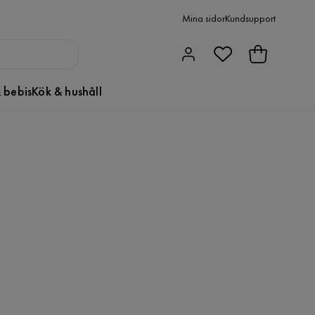
Mina sidor
Kundsupport
 bebis
Kök & hushåll