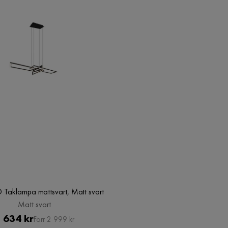
D Taklampa mattsvart, Matt svart
Matt svart
Pris
Original
 634 kr
Förr 2 999 kr