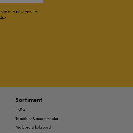
andlar mina personuppgifter
olicy
.
Sortiment
Soffor
Tv-möbler & mediamöbler
Matbord & köksbord