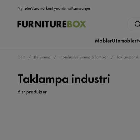
Nyheter
Varumärken
Fyndhörna
Kampanjer
Möbler
Utemöbler
F
Hem
Belysning
Inomhusbelysning & lampor
Taklampor & 
Taklampa industri
6 st produkter