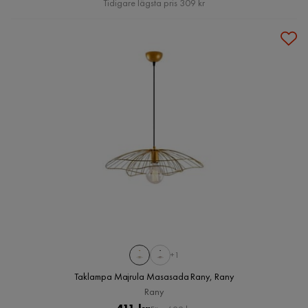
Tidigare lägsta pris 309 kr
+1
Taklampa Majrula Masasada Rany, Rany
Rany
Pris
Original