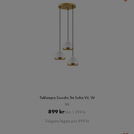
Taklampa Soodni Tre Sufia Vit, Vit
Vit
Pris
Original
899 kr
Förr 1 299 kr
Pris
Tidigare lägsta pris 899 kr