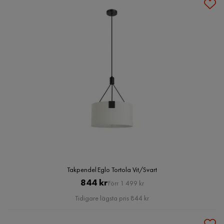
Takpendel Eglo Tortola Vit/Svart
Pris
Original
844 kr
Förr 1 499 kr
Pris
Tidigare lägsta pris 844 kr