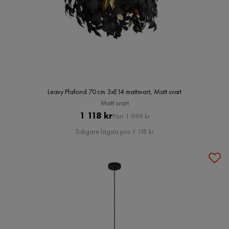
Leavy Plafond 70 cm 3xE14 mattsvart, Matt svart
Matt svart
Pris
Original
1 118 kr
Förr 1 999 kr
Pris
Tidigare lägsta pris 1 118 kr