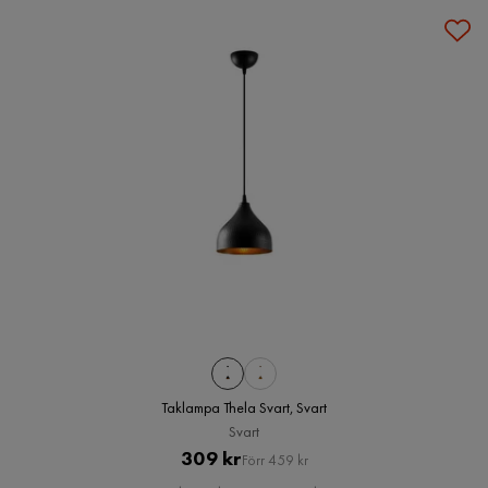
Taklampa Thela Svart, Svart
Svart
Pris
Original
309 kr
Förr 459 kr
Pris