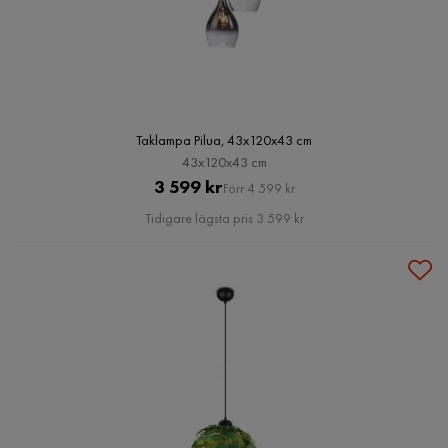
Taklampa Pilua, 43x120x43 cm
43x120x43 cm
Pris
Original
3 599 kr
Förr 4 599 kr
Pris
Tidigare lägsta pris 3 599 kr