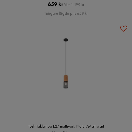
Pris
Original
659 kr
Förr 1 199 kr
Pris
Tidigare lägsta pris 659 kr
Tosh Taklampa E27 mattsvart, Natur/Matt svart