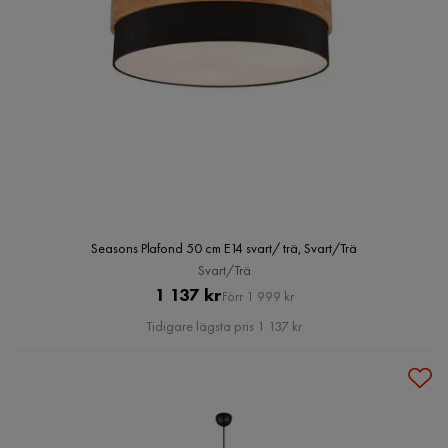
Seasons Plafond 50 cm E14 svart/ trä, Svart/Trä
Svart/Trä
Pris
Original
1 137 kr
Förr 1 999 kr
Pris
Tidigare lägsta pris 1 137 kr