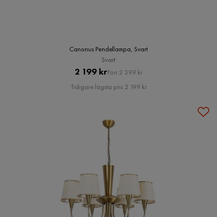
Canonus Pendellampa, Svart
Svart
Pris
Original
2 199 kr
Förr 2 399 kr
Pris
Tidigare lägsta pris 2 199 kr