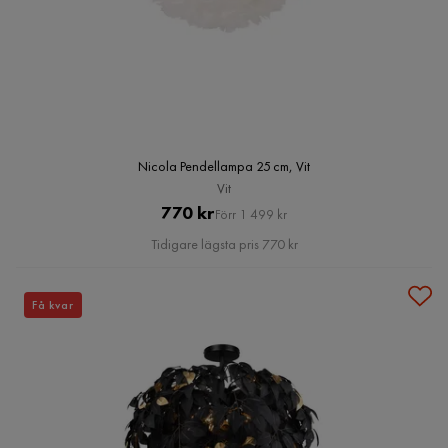
Nicola Pendellampa 25 cm, Vit
Vit
Pris
Original
770 kr
Förr 1 499 kr
Pris
Tidigare lägsta pris 770 kr
Få kvar