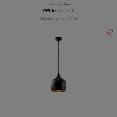
Bambu/Ljusbrun
Pris
Original
799 kr
Förr 1 199 kr
Pris
Tidigare lägsta pris 799 kr