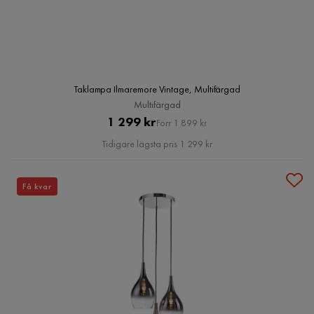
Taklampa Ilmaremore Vintage, Multifärgad
Multifärgad
Pris
Original
1 299 kr
Förr 1 899 kr
Pris
Tidigare lägsta pris 1 299 kr
Få kvar