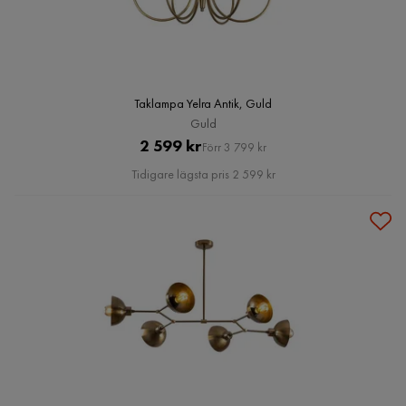
Taklampa Yelra Antik, Guld
Guld
Pris
Original
2 599 kr
Förr 3 799 kr
Pris
Tidigare lägsta pris 2 599 kr