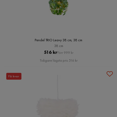
Pendel TRIO Leavy 38 cm, 38 cm
38 cm
Pris
Original
516 kr
Förr 999 kr
Pris
Tidigare lägsta pris 516 kr
Få kvar