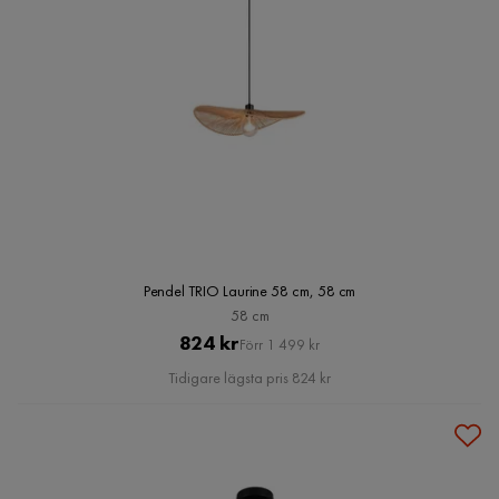
Pendel TRIO Laurine 58 cm, 58 cm
58 cm
Pris
Original
824 kr
Förr 1 499 kr
Pris
Tidigare lägsta pris 824 kr