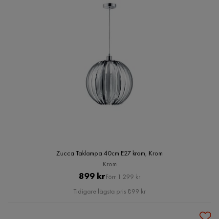
Zucca Taklampa 40cm E27 krom, Krom
Krom
Pris
Original
899 kr
Förr 1 299 kr
Pris
Tidigare lägsta pris 899 kr