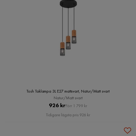
Tosh Taklampa 3L E27 mattsvart, Natur/Matt svart
Natur/Matt svart
Pris
Original
926 kr
Förr 1 799 kr
Pris
Tidigare lägsta pris 926 kr