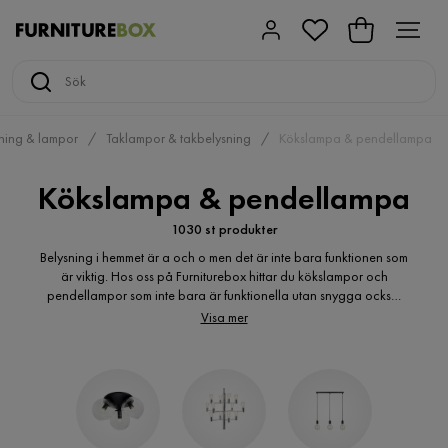
ning & lampor
Taklampor & takbelysning
Kökslampa & pendellampa
Kökslampa & pendellampa
1030 st produkter
Belysning i hemmet är a och o men det är inte bara funktionen som
är viktig. Hos oss på Furniturebox hittar du kökslampor och
pendellampor som inte bara är funktionella utan snygga också.
Vi har lampor i flera olika stilar, färger och former så oavsett om
Visa mer
du är ute efter en taklampa kök över ditt matbord eller
pendellampa kök över din köksö så hittar du det här. Utforska
Furniturebox sortiment och klicka hem snygga kökslampor och
pendellampor till bra pris och kvalitet.