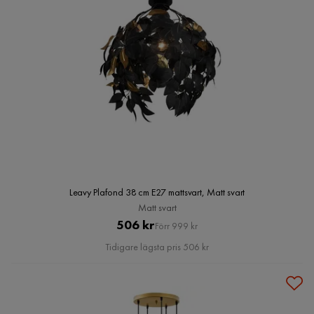
Leavy Plafond 38 cm E27 mattsvart, Matt svart
Matt svart
Pris
Original
506 kr
Förr 999 kr
Pris
Tidigare lägsta pris 506 kr