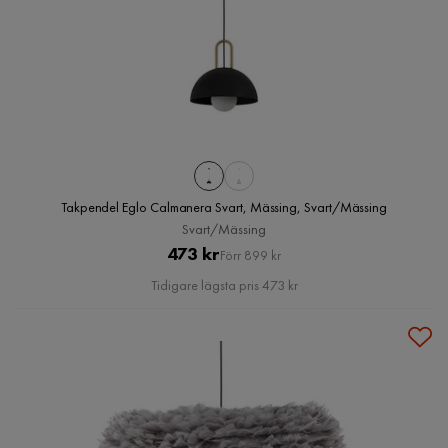
Takpendel Eglo Calmanera Svart, Mässing, Svart/Mässing
Svart/Mässing
Pris
Original
473 kr
Förr 899 kr
Pris
Tidigare lägsta pris 473 kr