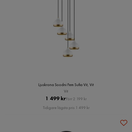
Ljuskrona Soodni Fem Sufia Vit, Vit
Vit
Pris
Original
1 499 kr
Förr 2 199 kr
Pris
Tidigare lägsta pris 1 499 kr