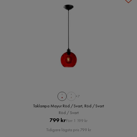
+7
Taklampa Mayur Röd / Svart, Röd / Svart
Röd / Svart
Pris
Original
799 kr
Förr 1 199 kr
Pris
Tidigare lägsta pris 799 kr