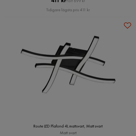
411 kr
Förr 699 kr
Pris
Tidigare lägsta pris 411 kr
Route LED Plafond 4L mattsvart, Matt svart
Matt svart