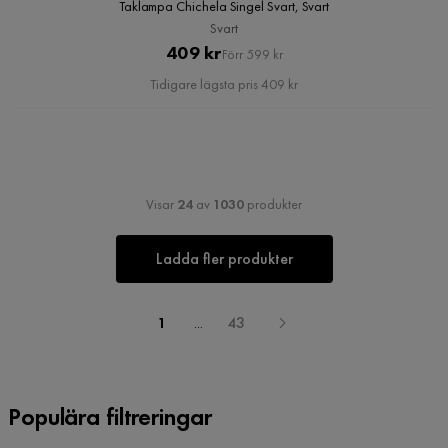
Taklampa Chichela Singel Svart, Svart
Svart
Pris
Original
409 kr
Förr 599 kr
Pris
Tidigare lägsta pris 409 kr
Visar
24
av
1030
produkter
Ladda fler produkter
1
...
43
Populära filtreringar