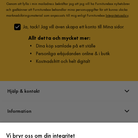
Genom att fylla i min mailadress bekräftar jag att jag vill ha Furniturebox nyhetsbrev
och godkänner att Furniturebox behandlar mina personuppgifter för att kunna skicka
marknadsföringsmaterial som anpassats till mig enligt Furniturebox
Integritetspolicy
.
Ja, tack! Jag vill även skapa ett konto till Mina sidor.
Allt detta och mycket mer:
•
Dina köp samlade på ett ställe
•
Personliga erbjudanden online & i butik
•
Kostnadsfritt och helt digitalt
Hjälp & kontakt
Information
Varumärken
Vi bryr oss om din integritet