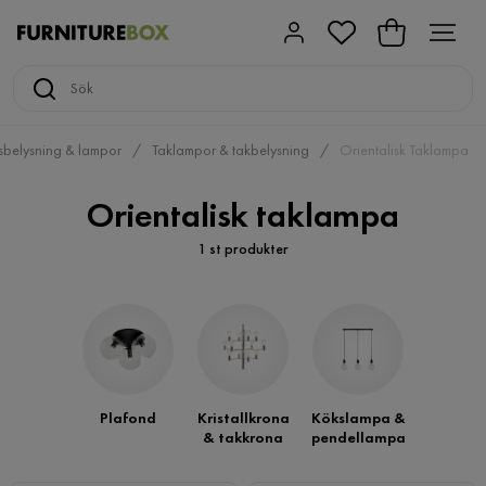
sbelysning & lampor
Taklampor & takbelysning
Orientalisk Taklampa
Orientalisk taklampa
1 st produkter
Plafond
Kristallkrona
Kökslampa &
& takkrona
pendellampa