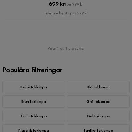
Pris
Original
699 kr
Förr 999 kr
Pris
Tidigare lägsta pris 699 kr
Visar
1
av
1
produkter
Populära filtreringar
Beige taklampa
Blå taklampa
Brun taklampa
Grå taklampa
Grön taklampa
Gul taklampa
Klassisk taklampa
Lantlig Taklampa