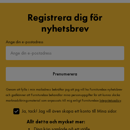
Registrera dig för
nyhetsbrev
Ange din e-postadress
Prenumerera
Genom att fylla i min mailadress bekräftar jag att jag vill ha Furniturebox nyhetsbrev
och godkänner att Furniturebox behandlar mina personuppgifter för att kunna skicka
marknadsföringsmaterial som anpassats till mig enligt Furniturebox
Integritetspolicy
.
Ja, tack! Jag vill även skapa ett konto till Mina sidor.
Allt detta och mycket mer:
•
Dina köp samlade på ett ställe