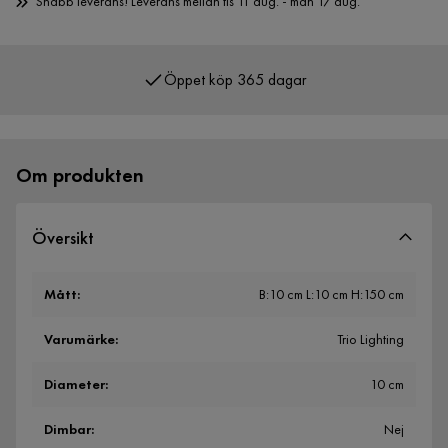
Snabb leverans! Leverans mellan tis 11 aug. - mån 17 aug.
Öppet köp 365 dagar
Över 400 000 nöjda kunder
Om produkten
Översikt
Mått
:
B:10 cm L:10 cm H:150 cm
Varumärke
:
Trio Lighting
Diameter
:
10 cm
Dimbar
:
Nej