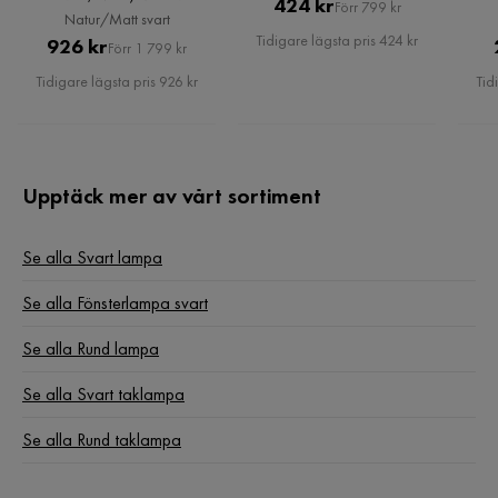
Pris
Original
424 kr
Förr 799 kr
Natur/Matt svart
Pris
Tidigare lägsta pris 424 kr
Pris
Original
926 kr
Förr 1 799 kr
Pris
Tidigare lägsta pris 926 kr
Tid
Upptäck mer av vårt sortiment
Se alla Svart lampa
Se alla Fönsterlampa svart
Se alla Rund lampa
Se alla Svart taklampa
Se alla Rund taklampa