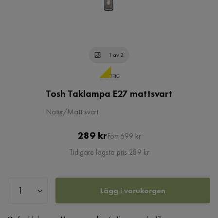
1 av 2
Tosh Taklampa E27 mattsvart
Natur/Matt svart
Pris
Original
289 kr
Förr 699 kr
Pris
Tidigare lägsta pris 289 kr
Lägg i varukorgen