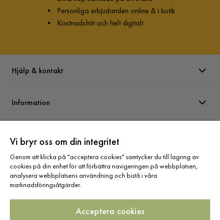
•
Personliga erbjudanden online & i butik
•
Kostnadsfritt och helt digitalt
Hjälp & kontakt
Information
Varumärken
Vi bryr oss om din integritet
Genom att klicka på "acceptera cookies" samtycker du till lagring av
Sortiment
cookies på din enhet för att förbättra navigeringen på webbplatsen,
analysera webbplatsens användning och bistå i våra
marknadsföringsåtgärder.
Acceptera cookies