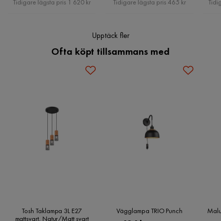
Tidigare lägsta pris 1 620 kr
Tidigare lägsta pris 465 kr
Tidi
Bruk
Inomhus
Upptäck fler
Sockel
E27
Ofta köpt tillsammans med
Kvicksilver
Nej
Serie
Tosh
LED
Nej
Inomhusbruk
Ja
Energimärkning
Ja
Tosh Taklampa 3L E27
Vägglampa TRIO Punch
Malu
mattsvart, Natur/Matt svart