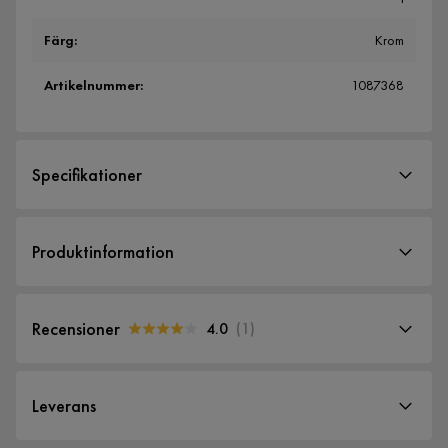
Färg
:
Krom
Artikelnummer
:
1087368
Specifikationer
Artikelnummer:
1087368
Produktinformation
Storlek
Höjd
150 cm
Recensioner
4.0
(
1
)
Skärmdiameter
40 cm
4.0
5
☆
4
☆
Övrigt
Leverans
3
☆
2
☆
Badrumsbruk
Nej