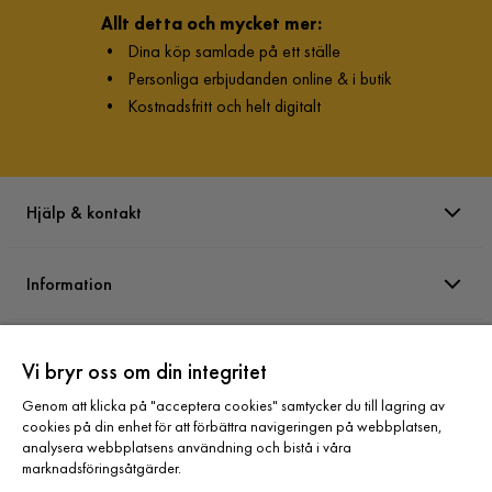
Allt detta och mycket mer:
•
Dina köp samlade på ett ställe
•
Personliga erbjudanden online & i butik
•
Kostnadsfritt och helt digitalt
Hjälp & kontakt
Information
Varumärken
Vi bryr oss om din integritet
Genom att klicka på "acceptera cookies" samtycker du till lagring av
Sortiment
cookies på din enhet för att förbättra navigeringen på webbplatsen,
analysera webbplatsens användning och bistå i våra
marknadsföringsåtgärder.