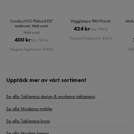
Condus H2O Plafond E27
Vägglampa TRIO Punch
Malu
mattsvart, Matt svart
Pris
Original
424 kr
Förr 799 kr
Matt svart
Pris
Tidigare lägsta pris 424 kr
Pris
Original
400 kr
Förr 749 kr
Pris
Tidigare lägsta pris 400 kr
Tid
Upptäck mer av vårt sortiment
Se alla Taklampa design & moderna taklampor
Se alla Moderna möbler
Se alla Taklampa krom
Se alla Modern lampa