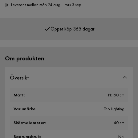
Leverans mellan mån 24 aug. - tors 3 sep.
Öppet köp 365 dagar
Över 400 000 nöjda kunder
Om produkten
Översikt
Mått
:
H:150 cm
Varumärke
:
Trio Lighting
Skärmdiameter
:
40 cm
Badrumsbruk
:
Nej