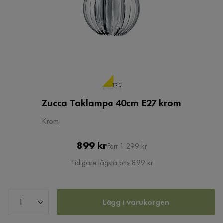
Zucca Taklampa 40cm E27 krom
Krom
Pris
Original
899 kr
Förr 1 299 kr
Pris
Tidigare lägsta pris 899 kr
Lägg i varukorgen