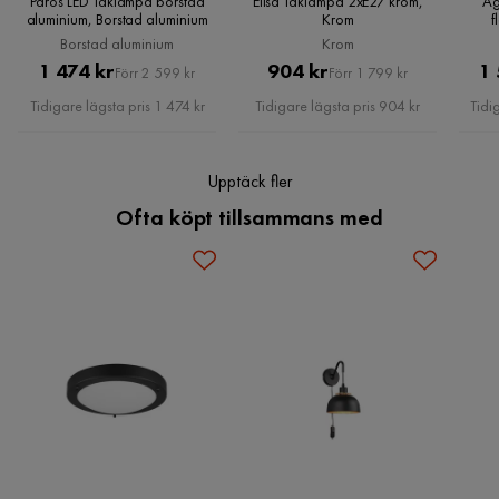
Paros LED Taklampa borstad
Elisa Taklampa 2xE27 krom,
Ag
aluminium, Borstad aluminium
Krom
f
Kvicksilver
Nej
Borstad aluminium
Krom
Pris
Original
Pris
Original
1 474 kr
904 kr
1 
Förr 2 599 kr
Förr 1 799 kr
Serie
Zucca
Pris
Pris
Tidigare lägsta pris 1 474 kr
Tidigare lägsta pris 904 kr
Tidi
LED
Nej
Upptäck fler
Inomhusbruk
Ja
Ofta köpt tillsammans med
Energimärkning
Ja