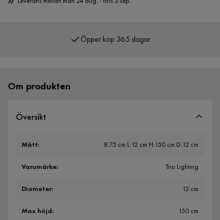
Leverans mellan mån 24 aug. - tors 3 sep.
Öppet köp 365 dagar
Över 400 000 nöjda kunder
Om produkten
Översikt
Mått
:
B:75 cm L:12 cm H:150 cm D:12 cm
Varumärke
:
Trio Lighting
Diameter
:
12 cm
Max höjd
:
150 cm