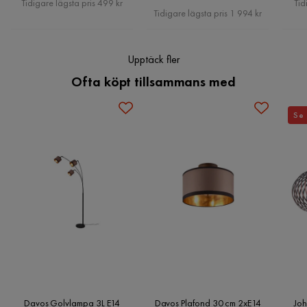
Tidigare lägsta pris 499 kr
Tid
Pris
Tidigare lägsta pris 1 994 kr
Energiklass
F
Ljuskälla ingår
Nej
Upptäck fler
Ofta köpt tillsammans med
Färgnamn
Mattsvart,Gråbrun
Spänning (V)
230 volts
Se 
IP Klass
IP20
Energieffektivitetsklass
F
Kraftkälla
Nätdrift
Bruk
Inomhus
Reglerbar
Ja
Dimmer
Ej dimmbar
Davos Golvlampa 3L E14
Davos Plafond 30 cm 2xE14
Jo