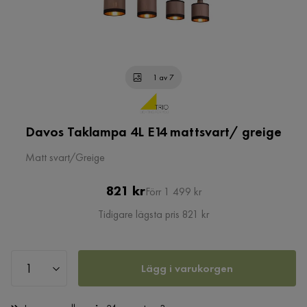
1 av 7
Davos Taklampa 4L E14 mattsvart/ greige
Matt svart/Greige
Pris
Original
821 kr
Förr 1 499 kr
Pris
Tidigare lägsta pris 821 kr
Lägg i varukorgen