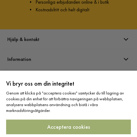
•
Personliga erbjudanden online & i butik
•
Kostnadsfritt och helt digitalt
Hjälp & kontakt
Information
Varumärken
Vi bryr oss om din integritet
Genom att klicka på "acceptera cookies" samtycker du till lagring av
Sortiment
cookies på din enhet för att förbättra navigeringen på webbplatsen,
analysera webbplatsens användning och bistå i våra
marknadsföringsåtgärder.
Acceptera cookies
Följ oss