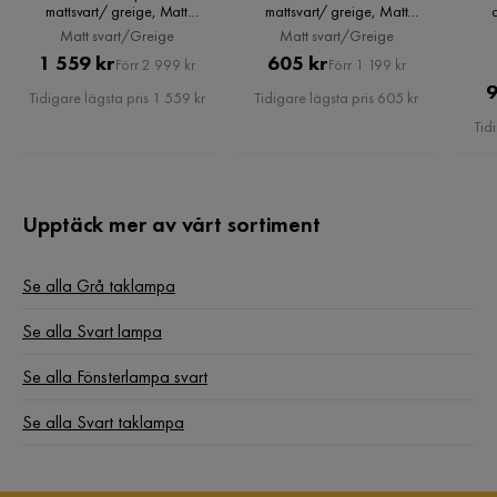
mattsvart/ greige, Matt
mattsvart/ greige, Matt
svart/Greige
svart/Greige
Sockel
E14
Matt svart/Greige
Matt svart/Greige
Pris
Original
Pris
Original
1 559 kr
605 kr
Förr 2 999 kr
Förr 1 199 kr
Serie
Pris
Pris
9
Tidigare lägsta pris 1 559 kr
Tidigare lägsta pris 605 kr
Tid
Upptäck mer av vårt sortiment
Se alla Grå taklampa
Se alla Svart lampa
Se alla Fönsterlampa svart
Se alla Svart taklampa