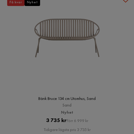
Få kvar
Nyhet
Bänk Bruce 134 cm Utomhus, Sand
Sand
Nyhet
Pris
Original
3 735 kr
Förr 6 999 kr
Pris
Tidigare lägsta pris 3 735 kr