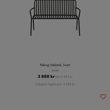
Peking Utebänk, Svart
Svart
Pris
Original
3 888 kr
Förr 6 999 kr
Pris
Tidigare lägsta pris 3 888 kr