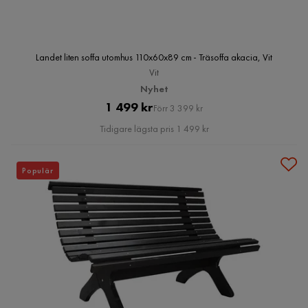
Landet liten soffa utomhus 110x60x89 cm - Träsoffa akacia, Vit
Vit
Nyhet
Pris
Original
1 499 kr
Förr 3 399 kr
Pris
Tidigare lägsta pris 1 499 kr
Populär