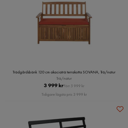
Trädgårdsbänk 120 cm akaciaträ terrakotta SOVANA, Trä/natur
Trä/natur
Pris
Original
3 999 kr
Förr 5 999 kr
Pris
Tidigare lägsta pris 3 999 kr