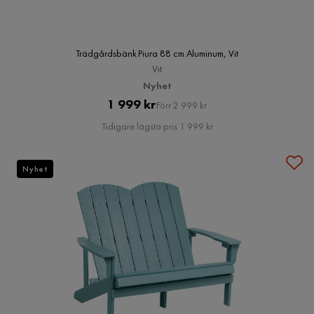
Trädgårdsbänk Piura 88 cm Aluminum, Vit
Vit
Nyhet
Pris
Original
1 999 kr
Förr 2 999 kr
Pris
Tidigare lägsta pris 1 999 kr
Nyhet