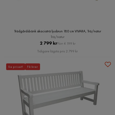
Trädgårdsbänk akaciaträ ljusbrun 180 cm VIVARA, Trä/natur
Trä/natur
Pris
Original
2 799 kr
Förr 4 199 kr
Pris
Tidigare lägsta pris 2 799 kr
Se priset!
Få kvar