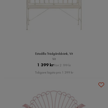
Estadilla Trädgårdsbänk, Vit
Vit
Pris
Original
1 399 kr
Förr 2 199 kr
Pris
Tidigare lägsta pris 1 399 kr