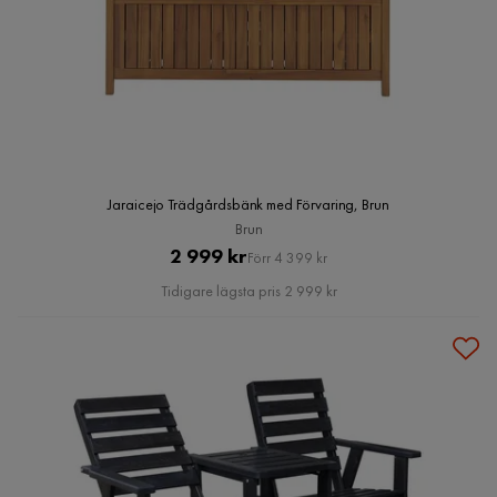
Jaraicejo Trädgårdsbänk med Förvaring, Brun
Brun
Pris
Original
2 999 kr
Förr 4 399 kr
Pris
Tidigare lägsta pris 2 999 kr