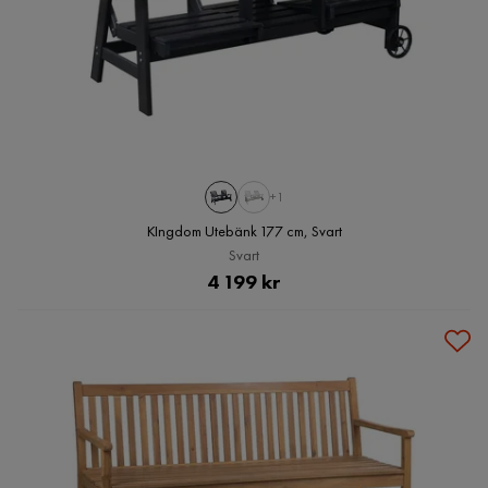
+1
KIngdom Utebänk 177 cm, Svart
Svart
Pris
4 199 kr