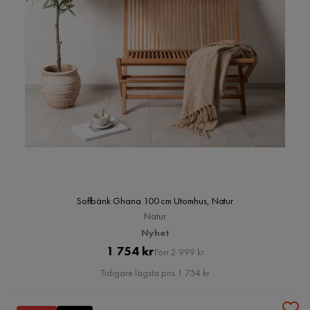
Soffbänk Ghana 100 cm Utomhus, Natur
Natur
Nyhet
Pris
Original
1 754 kr
Förr 2 999 kr
Pris
Tidigare lägsta pris 1 754 kr