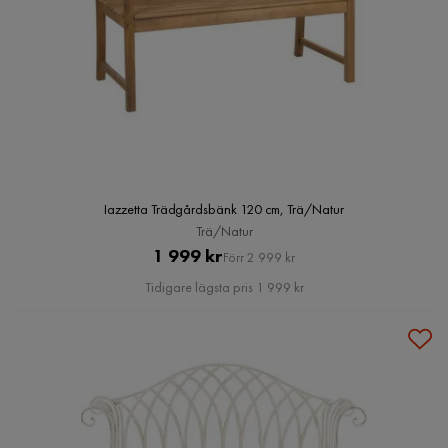
Iazzetta Trädgårdsbänk 120 cm, Trä/Natur
Trä/Natur
Pris
Original
1 999 kr
Förr 2 999 kr
Pris
Tidigare lägsta pris 1 999 kr