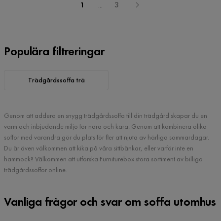
1
...
3
Populära filtreringar
Trädgårdssoffa trä
Genom att addera en snygg trädgårdssoffa till din trädgård skapar du en
varm och inbjudande miljö för nära och kära. Genom att kombinera olika
soffor med varandra gör du plats för fler att njuta av härliga sommardagar.
Du är även välkommen att kika på våra sittbänkar, eller varför inte en
hammock? Välkommen att utforska Furniturebox stora sortiment av billiga
trädgårdssoffor online.
Vanliga frågor och svar om soffa utomhus