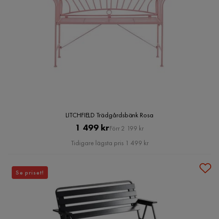
LITCHFIELD Trädgårdsbänk Rosa
Pris
Original
1 499 kr
Förr 2 199 kr
Pris
Tidigare lägsta pris 1 499 kr
Se priset!