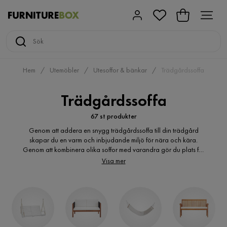
Hem
Utemöbler
Utesoffor & bänkar
Trädgårdssoffa
Trädgårdssoffa
67 st produkter
Genom att addera en snygg trädgårdssoffa till din trädgård
skapar du en varm och inbjudande miljö för nära och kära.
Genom att kombinera olika soffor med varandra gör du plats för
fler att njuta av härliga sommardagar. Du är även välkommen att
Visa mer
kika på våra sittbänkar, eller varför inte en hammock? Välkommen
att utforska Furniturebox stora sortiment av billiga trädgårdssoffor
online.