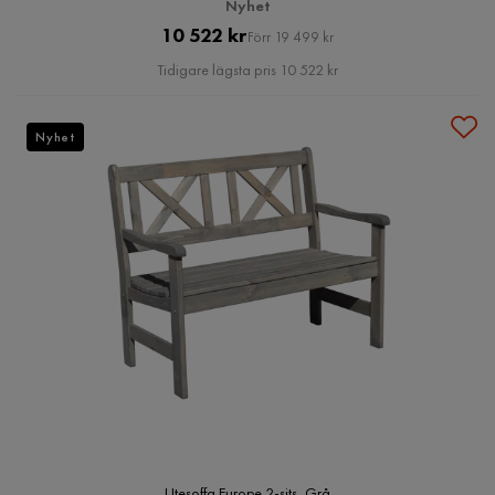
Nyhet
Pris
Original
10 522 kr
Förr 19 499 kr
Pris
Tidigare lägsta pris 10 522 kr
Nyhet
Utesoffa Europe 2-sits, Grå