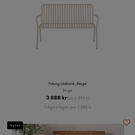
Peking Utebänk, Beige
Beige
Pris
Original
3 888 kr
Förr 6 999 kr
Pris
Tidigare lägsta pris 3 888 kr
Nyhet