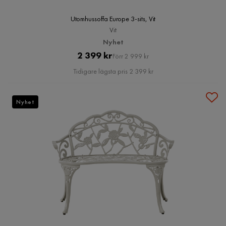
Utomhussoffa Europe 3-sits, Vit
Vit
Nyhet
Pris
Original
2 399 kr
Förr 2 999 kr
Pris
Tidigare lägsta pris 2 399 kr
Nyhet