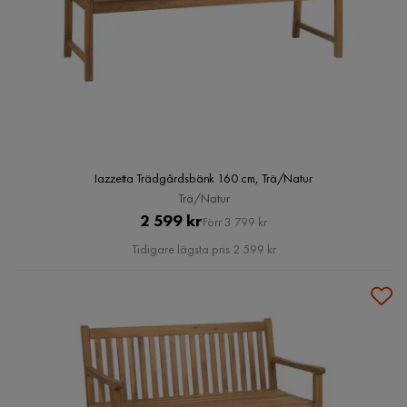
Iazzetta Trädgårdsbänk 160 cm, Trä/Natur
Trä/Natur
Pris
Original
2 599 kr
Förr 3 799 kr
Pris
Tidigare lägsta pris 2 599 kr