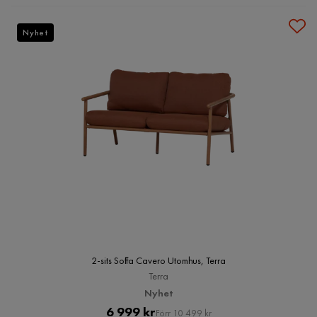
Nyhet
2-sits Soffa Cavero Utomhus, Terra
Terra
Nyhet
Pris
Original
6 999 kr
Förr 10 499 kr