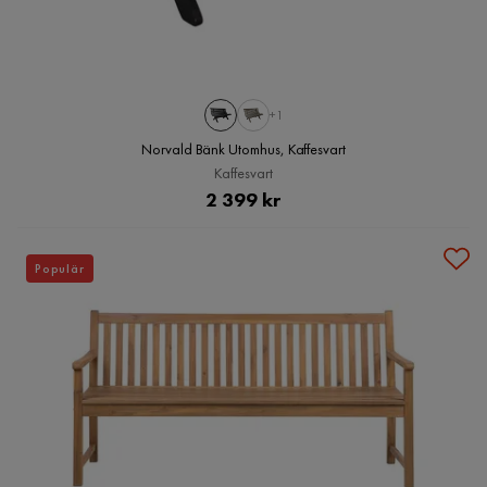
+1
Norvald Bänk Utomhus, Kaffesvart
Kaffesvart
Pris
2 399 kr
Populär