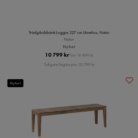
Trädgårdsbänk Loggia 227 cm Utomhus, Natur
Natur
Nyhet
Pris
Original
10 799 kr
Förr 19 499 kr
Pris
Tidigare lägsta pris 10 799 kr
Nyhet