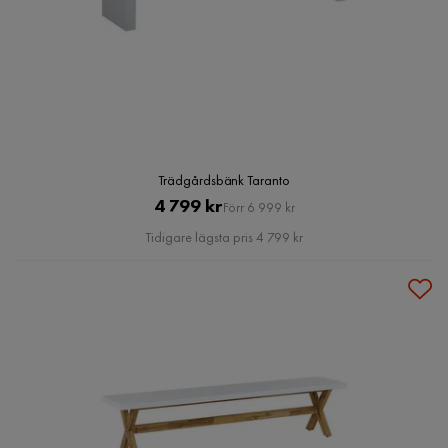
Trädgårdsbänk Taranto
Pris
Original
4 799 kr
Förr 6 999 kr
Pris
Tidigare lägsta pris 4 799 kr