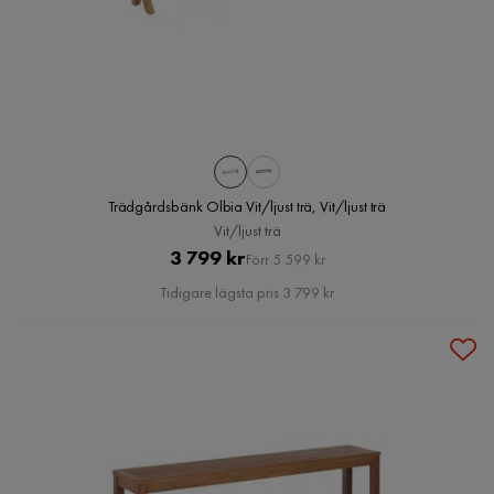
Trädgårdsbänk Olbia Vit/ljust trä, Vit/ljust trä
Vit/ljust trä
Pris
Original
3 799 kr
Förr 5 599 kr
Pris
Tidigare lägsta pris 3 799 kr