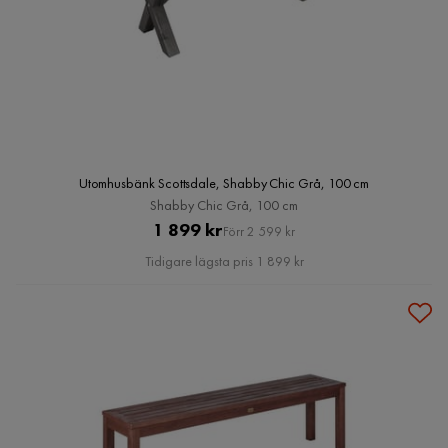
Utomhusbänk Scottsdale, Shabby Chic Grå, 100 cm
Shabby Chic Grå, 100 cm
Pris
Original
1 899 kr
Förr 2 599 kr
Pris
Tidigare lägsta pris 1 899 kr