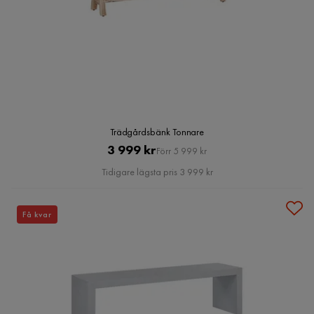
Trädgårdsbänk Tonnare
Pris
Original
3 999 kr
Förr 5 999 kr
Pris
Tidigare lägsta pris 3 999 kr
Få kvar