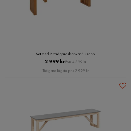
Set med 2 trädgårdsbänkar Sulzano
Pris
Original
2 999 kr
Förr 4 399 kr
Pris
Tidigare lägsta pris 2 999 kr