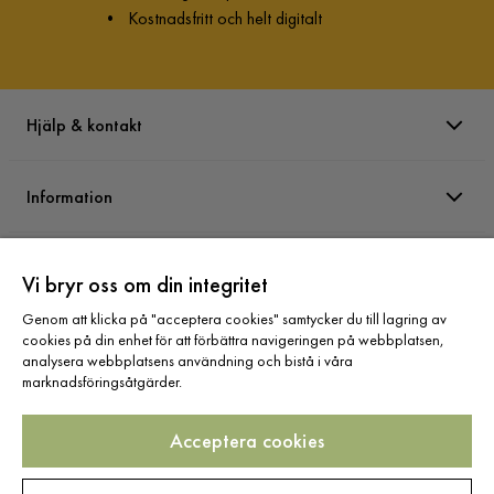
•
Kostnadsfritt och helt digitalt
Hjälp & kontakt
Information
Varumärken
Vi bryr oss om din integritet
Genom att klicka på "acceptera cookies" samtycker du till lagring av
Sortiment
cookies på din enhet för att förbättra navigeringen på webbplatsen,
analysera webbplatsens användning och bistå i våra
marknadsföringsåtgärder.
Acceptera cookies
Följ oss