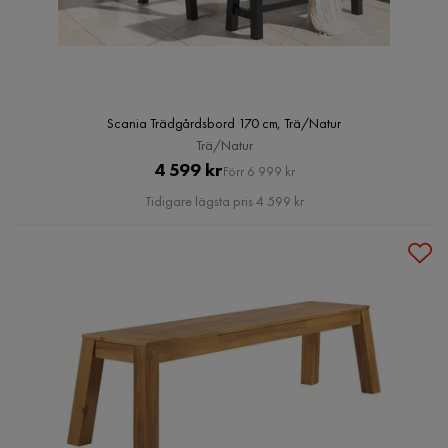
Scania Trädgårdsbord 170 cm, Trä/Natur
Trä/Natur
Pris
Original
4 599 kr
Förr 6 999 kr
Pris
Tidigare lägsta pris 4 599 kr