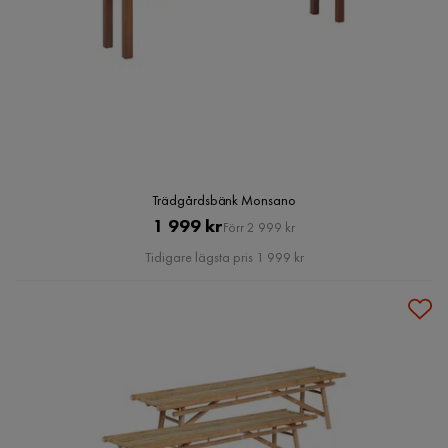
Trädgårdsbänk Monsano
Pris
Original
1 999 kr
Förr 2 999 kr
Pris
Tidigare lägsta pris 1 999 kr