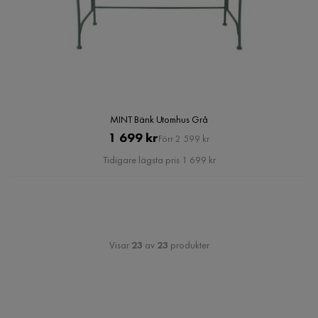
MINT Bänk Utomhus Grå
Pris
Original
1 699 kr
Förr 2 599 kr
Pris
Tidigare lägsta pris 1 699 kr
Visar
23
av
23
produkter