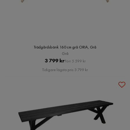
Trädgårdsbänk 160 cm grå ORIA, Grå
Grå
Pris
Original
3 799 kr
Förr 5 599 kr
Pris
Tidigare lägsta pris 3 799 kr