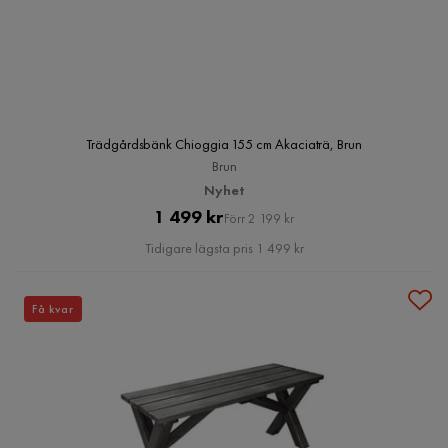
Trädgårdsbänk Chioggia 155 cm Akaciaträ, Brun
Brun
Nyhet
Pris
Original
1 499 kr
Förr 2 199 kr
Pris
Tidigare lägsta pris 1 499 kr
Få kvar