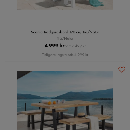
Scania Trädgårdsbord 170 cm, Trä/Natur
Trä/Natur
Pris
Original
4 999 kr
Förr 7 499 kr
Pris
Tidigare lägsta pris 4 999 kr