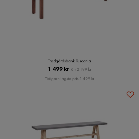
Trädgårdsbänk Tuscania
Pris
Original
1 499 kr
Förr 2 199 kr
Pris
Tidigare lägsta pris 1 499 kr