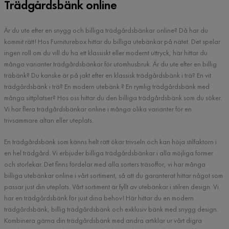
Trädgårdsbänk online
Är du ute efter en snygg och billiga trädgårdsbänkar online? Då har du
kommit rätt! Hos Furniturebox hittar du billiga utebänkar på nätet. Det spelar
ingen roll om du vill du ha ett klassiskt eller modernt uttryck, här hittar du
många varianter trädgårdsbänkar för utomhusbruk. Är du ute efter en billig
träbänk? Du kanske är på jakt efter en klassisk trädgårdsbänk i trä? En vit
trädgårdsbänk i trä? En modern utebänk ? En rymlig trädgårdsbänk med
många sittplatser? Hos oss hittar du den billiga trädgårdsbänk som du söker.
Vi har flera trädgårdsbänkar online i många olika varianter för en
trivsammare altan eller uteplats.
En trädgårdsbänk som känns helt rätt ökar trivseln och kan höja stilfaktorn i
en hel trädgård. Vi erbjuder billiga trädgårdsbänkar i alla möjliga former
och storlekar. Det finns fördelar med alla sorters träsoffor, vi har många
billiga utebänkar online i vårt sortiment, så att du garanterat hittar något som
passar just din uteplats. Vårt sortiment är fyllt av utebänkar i stilren design. Vi
har en trädgårdsbänk för just dina behov! Här hittar du en modern
trädgårdsbänk, billig trädgårdsbänk och exklusiv bänk med snygg design.
Kombinera gärna din trädgårdsbänk med andra artiklar ur vårt digra