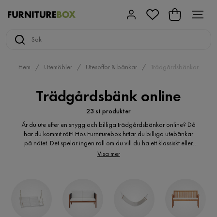
Hem
Utemöbler
Utesoffor & bänkar
Trädgårdsbänkar
Trädgårdsbänk online
23 st produkter
Är du ute efter en snygg och billiga trädgårdsbänkar online? Då
har du kommit rätt! Hos Furniturebox hittar du billiga utebänkar
på nätet. Det spelar ingen roll om du vill du ha ett klassiskt eller
modernt uttryck, här hittar du många varianter trädgårdsbänkar
Visa mer
för utomhusbruk. Är du ute efter en billig träbänk? Du kanske är på
jakt efter en klassisk trädgårdsbänk i trä? En vit trädgårdsbänk i
trä? En modern utebänk ? En rymlig trädgårdsbänk med många
sittplatser? Hos oss hittar du den billiga trädgårdsbänk som du
söker. Vi har flera trädgårdsbänkar online i många olika varianter
för en trivsammare altan eller uteplats.