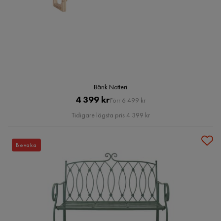
Bänk Notteri
Pris
Original
4 399 kr
Förr 6 499 kr
Pris
Tidigare lägsta pris 4 399 kr
Bevaka