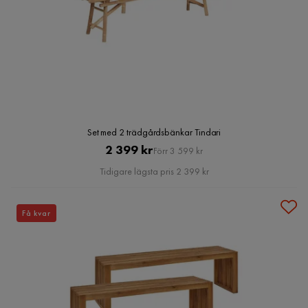
Set med 2 trädgårdsbänkar Tindari
Pris
Original
2 399 kr
Förr 3 599 kr
Pris
Tidigare lägsta pris 2 399 kr
Få kvar