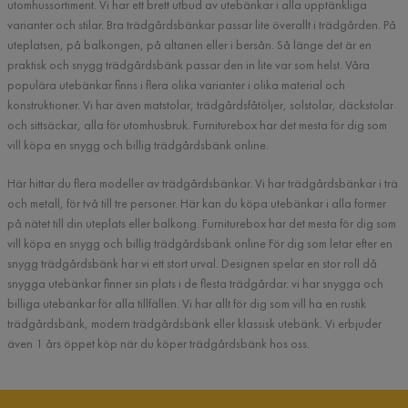
utomhussortiment. Vi har ett brett utbud av utebänkar i alla upptänkliga
varianter och stilar. Bra trädgårdsbänkar passar lite överallt i trädgården. På
uteplatsen, på balkongen, på altanen eller i bersån. Så länge det är en
praktisk och snygg trädgårdsbänk passar den in lite var som helst. Våra
populära utebänkar finns i flera olika varianter i olika material och
konstruktioner. Vi har även matstolar, trädgårdsfåtöljer, solstolar, däckstolar
och sittsäckar, alla för utomhusbruk. Furniturebox har det mesta för dig som
vill köpa en snygg och billig trädgårdsbänk online.
Här hittar du flera modeller av trädgårdsbänkar. Vi har trädgårdsbänkar i trä
och metall, för två till tre personer. Här kan du köpa utebänkar i alla former
på nätet till din uteplats eller balkong. Furniturebox har det mesta för dig som
vill köpa en snygg och billig trädgårdsbänk online För dig som letar efter en
snygg trädgårdsbänk har vi ett stort urval. Designen spelar en stor roll då
snygga utebänkar finner sin plats i de flesta trädgårdar. vi har snygga och
billiga utebänkar för alla tillfällen. Vi har allt för dig som vill ha en rustik
trädgårdsbänk, modern trädgårdsbänk eller klassisk utebänk. Vi erbjuder
även 1 års öppet köp när du köper trädgårdsbänk hos oss.