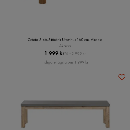
Coteto 3-sits Sittbänk Utomhus 160 cm, Akacia
Akacia
Pris
Original
1 999 kr
Förr 2 999 kr
Pris
Tidigare lägsta pris 1 999 kr