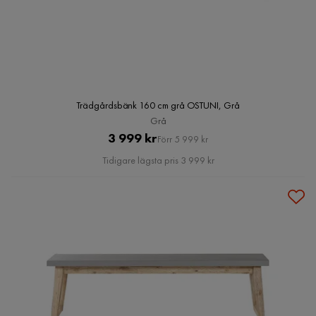
Trädgårdsbänk 160 cm grå OSTUNI, Grå
Grå
Pris
Original
3 999 kr
Förr 5 999 kr
Pris
Tidigare lägsta pris 3 999 kr