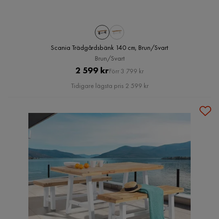
Scania Trädgårdsbänk 140 cm, Brun/Svart
Brun/Svart
Pris
Original
2 599 kr
Förr 3 799 kr
Pris
Tidigare lägsta pris 2 599 kr