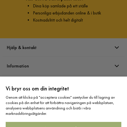
•
Dina köp samlade på ett ställe
•
Personliga erbjudanden online & i butik
•
Kostnadsfritt och helt digitalt
Hjälp & kontakt
Information
Varumärken
Vi bryr oss om din integritet
Genom att klicka på "acceptera cookies" samtycker du till lagring av
Sortiment
cookies på din enhet för att förbättra navigeringen på webbplatsen,
analysera webbplatsens användning och bistå i våra
marknadsföringsåtgärder.