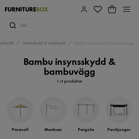
olskydd
Skärmskydd & vindskydd
Bambu insynsskydd & bambuvägg
Bambu insynsskydd &
bambuvägg
1 st produkter
Parasoll
Markiser
Pergola
Paviljonger