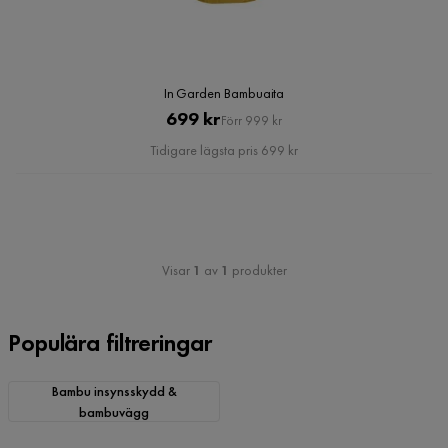
In Garden Bambuaita
Pris
Original
699 kr
Förr 999 kr
Pris
Tidigare lägsta pris 699 kr
Visar
1
av
1
produkter
Populära filtreringar
Bambu insynsskydd &
bambuvägg