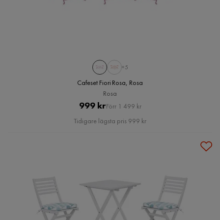
+5
Cafeset Fiori Rosa, Rosa
Rosa
Pris
Original
999 kr
Förr 1 499 kr
Pris
Tidigare lägsta pris 999 kr