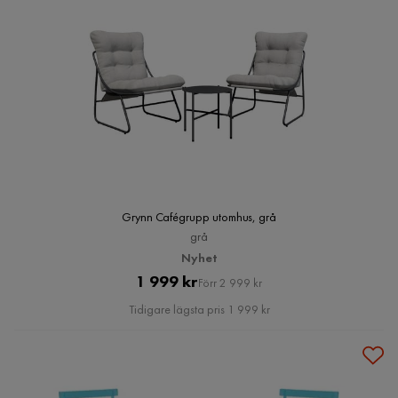
Grynn Cafégrupp utomhus, grå
grå
Nyhet
Pris
Original
1 999 kr
Förr 2 999 kr
Pris
Tidigare lägsta pris 1 999 kr