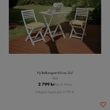
Fiji Balkongset 60 cm, Gul
Gul
Pris
Original
2 799 kr
Förr 4 199 kr
Pris
Tidigare lägsta pris 2 799 kr