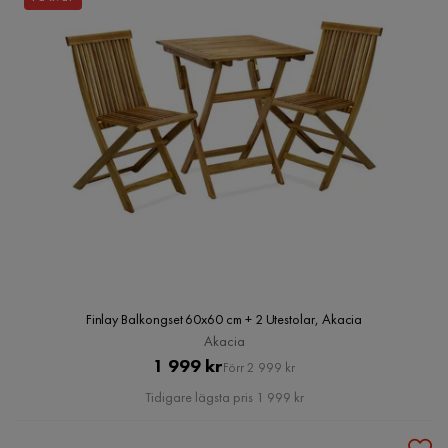
Finlay Balkongset 60x60 cm + 2 Utestolar, Akacia
Akacia
Pris
Original
1 999 kr
Förr 2 999 kr
Pris
Tidigare lägsta pris 1 999 kr