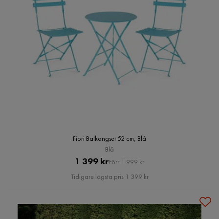
Fiori Balkongset 52 cm, Blå
Blå
Pris
Original
1 399 kr
Förr 1 999 kr
Pris
Tidigare lägsta pris 1 399 kr