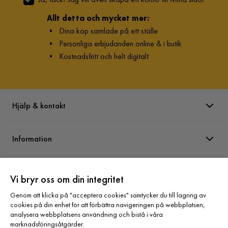
Allt detta och mycket mer:
•
Dina köp samlade på ett ställe
•
Personliga erbjudanden online & i butik
•
Kostnadsfritt och helt digitalt
Hjälp & kontakt
Information
Varumärken
Vi bryr oss om din integritet
Genom att klicka på "acceptera cookies" samtycker du till lagring av
Sortiment
cookies på din enhet för att förbättra navigeringen på webbplatsen,
analysera webbplatsens användning och bistå i våra
marknadsföringsåtgärder.