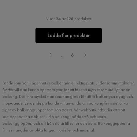
Visar
24
av
128
produkter
Ladda fler produkter
1
...
6
För de som bor i lägenhet är balkongen en viktig plats under sommarhalvåret.
Därför vill man kunna optimera ytan för att få ut så mycket som möjligt av sin
balkong. Det finns mycket man som kan göras för att få balkongen mysig och
inbjudande. Beroende på hur du vill använda din balkong finns det olika
typer av balkonggrupper som kan passa. Vår webbutik erbjuder ett stort
sortiment av fina möbler till din balkong, både små och stora
balkonggrupper, och allt från stolar till soffor och bord. Balkonggupperna
finns i mängder av olika färger, modeller och material.