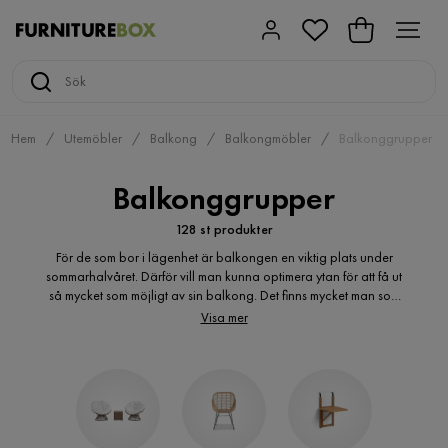
Hem
Utemöbler
Balkong
Balkongmöbler
Balkonggrupper
Balkonggrupper
128 st produkter
För de som bor i lägenhet är balkongen en viktig plats under
sommarhalvåret. Därför vill man kunna optimera ytan för att få ut
så mycket som möjligt av sin balkong. Det finns mycket man som
kan göras för att få balkongen mysig och inbjudande. Beroende
Visa mer
på hur du vill använda din balkong finns det olika typer av
balkonggrupper som kan passa. Vår webbutik erbjuder ett stort
sortiment av fina möbler till din balkong, både små och stora
balkonggrupper, och allt från stolar till soffor och bord.
Balkonggupperna finns i mängder av olika färger, modeller och
material.