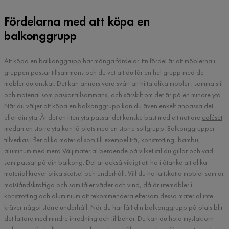
Fördelarna med att köpa en
balkonggrupp
Att köpa en balkonggrupp har många fördelar. En fördel är att möblerna i
gruppen passar tillsammans och du vet att du får en hel grupp med de
möbler du önskar. Det kan annars vara svårt att hitta olika möbler i samma stil
och material som passar tillsammans, och särskilt om det är på en mindre yta.
När du väljer att köpa en balkonggrupp kan du även enkelt anpassa det
efter din yta. Är det en liten yta passar det kanske bäst med ett nättare
caféset
medan en större yta kan få plats med en större soffgrupp. Balkonggrupper
tillverkas i fler olika material som till exempel trä, konstrotting, bambu,
aluminum med mera.Välj material beroende på vilket stil du gillar och vad
som passar på din balkong. Det är också viktigt att ha i åtanke att olika
material kräver olika skötsel och underhåll. Vill du ha lättskötta möbler som är
motståndskraftiga och som tåler väder och vind, då är utemöbler i
konstrotting och aluminium att rekommendera eftersom dessa material inte
kräver något större underhåll. När du har fått din balkonggrupp på plats blir
det lättare med mindre inredning och tillbehör. Du kan du höja mysfaktorn