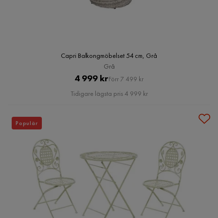
Capri Balkongmöbelset 54 cm, Grå
Grå
Pris
Original
4 999 kr
Förr 7 499 kr
Pris
Tidigare lägsta pris 4 999 kr
Populär