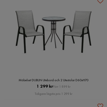
Möbelset DUBLIN Utebord och 2 Utestolar D60xH70
Pris
Original
1 299 kr
Förr 1 899 kr
Pris
Tidigare lägsta pris 1 299 kr