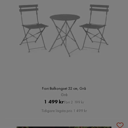
Fiori Balkongset 52 cm, Grå
Grå
Pris
Original
1 499 kr
Förr 2 199 kr
Pris
Tidigare lägsta pris 1 499 kr