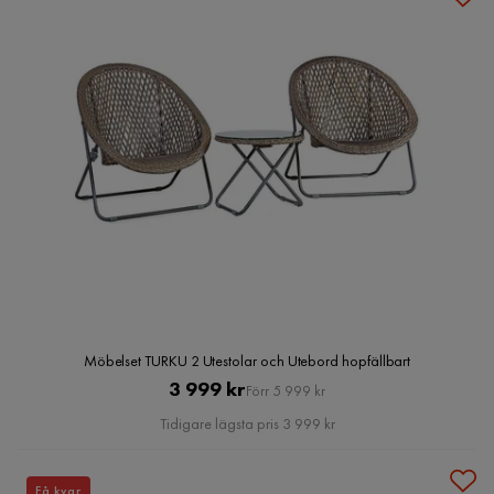
Möbelset TURKU 2 Utestolar och Utebord hopfällbart
Pris
Original
3 999 kr
Förr 5 999 kr
Pris
Tidigare lägsta pris 3 999 kr
Få kvar