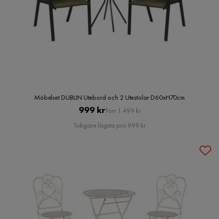
Möbelset DUBLIN Utebord och 2 Utestolar D60xH70cm
Pris
Original
999 kr
Förr 1 499 kr
Pris
Tidigare lägsta pris 999 kr