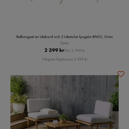
Balkongset av Utebord och 2 Utestolar ljusgrön BIVIO, Grön
Grön
Pris
Original
2 399 kr
Förr 3 799 kr
Pris
Tidigare lägsta pris 2 399 kr