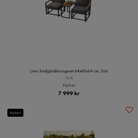
Linto Trädgårdsloungeset 64x68x64 cm, Grå
Grå
Nyhet
Pris
7 999 kr
Nyhet