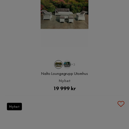
+3
Nalto Loungegrupp Utomhus
Nyhet
Pris
19 999 kr
Nyhet