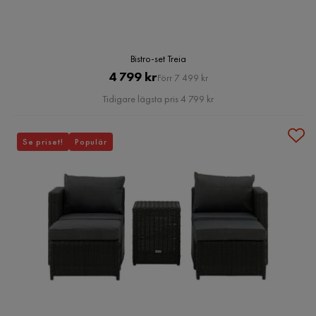
Bistro-set Treia
Pris
Original
4 799 kr
Förr 7 499 kr
Pris
Tidigare lägsta pris 4 799 kr
Se priset!
Populär