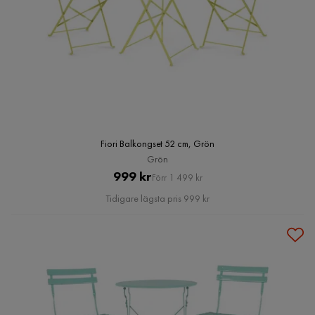
Fiori Balkongset 52 cm, Grön
Grön
Pris
Original
999 kr
Förr 1 499 kr
Pris
Tidigare lägsta pris 999 kr