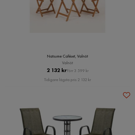
Natsume Caféset, Valnöt
Valnöt
Pris
Original
2 132 kr
Förr 3 599 kr
Pris
Tidigare lägsta pris 2 132 kr