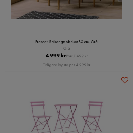
Frascati Balkongmöbelset 80 cm, Grå
Grå
Pris
Original
4 999 kr
Förr 7 499 kr
Pris
Tidigare lägsta pris 4 999 kr