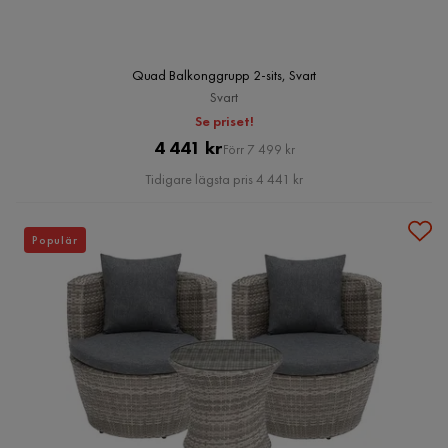
Quad Balkonggrupp 2-sits, Svart
Svart
Se priset!
Pris
Original
4 441 kr
Förr 7 499 kr
Pris
Tidigare lägsta pris 4 441 kr
Populär