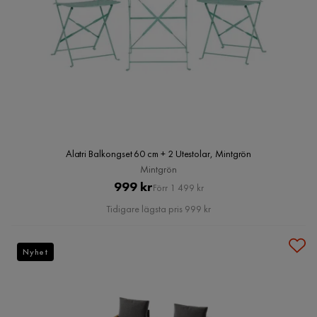
Alatri Balkongset 60 cm + 2 Utestolar, Mintgrön
Mintgrön
Pris
Original
999 kr
Förr 1 499 kr
Pris
Tidigare lägsta pris 999 kr
Nyhet