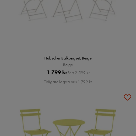
Hubscher Balkongset, Beige
Beige
Pris
Original
1 799 kr
Förr 2 599 kr
Pris
Tidigare lägsta pris 1 799 kr