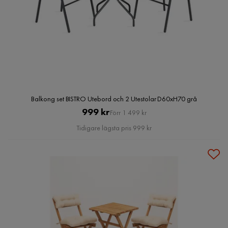
Balkong set BISTRO Utebord och 2 Utestolar D60xH70 grå
Pris
Original
999 kr
Förr 1 499 kr
Pris
Tidigare lägsta pris 999 kr