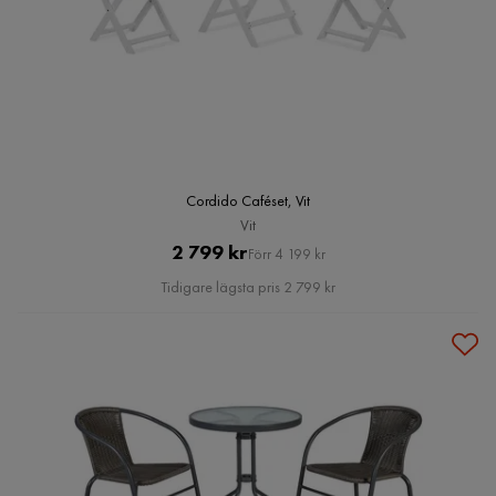
Cordido Caféset, Vit
Vit
Pris
Original
2 799 kr
Förr 4 199 kr
Pris
Tidigare lägsta pris 2 799 kr