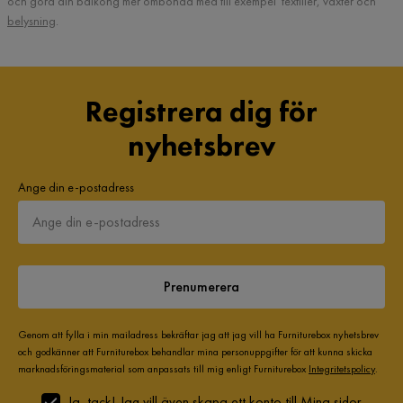
och göra din balkong mer ombonad med till exempel textilier, växter och
belysning
.
Registrera dig för
nyhetsbrev
Ange din e-postadress
Prenumerera
Genom att fylla i min mailadress bekräftar jag att jag vill ha Furniturebox nyhetsbrev
och godkänner att Furniturebox behandlar mina personuppgifter för att kunna skicka
marknadsföringsmaterial som anpassats till mig enligt Furniturebox
Integritetspolicy
.
Ja, tack! Jag vill även skapa ett konto till Mina sidor.