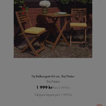
Fiji Balkongset 60 cm, Trä/Natur
Trä/Natur
Pris
Original
1 999 kr
Förr 2 999 kr
Pris
Tidigare lägsta pris 1 999 kr