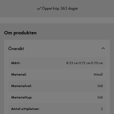
Öppet köp 365 dagar
Över 400 000 nöjda kunder
Om produkten
Översikt
Mått
:
B:53 cm H:72 cm D:70 cm
Material
:
Metall
Materialval
:
Stål
Materialtyp
:
Stål
Antal sittplatser
:
2