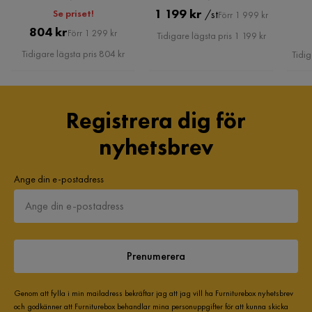
Pris
Original
1 199 kr
Se priset!
/st
Förr 1 999 kr
Pris
Original
804 kr
Pris
Underhållstips:
Förr 1 299 kr
Tidigare lägsta pris 1 199 kr
Pris
Tidigare lägsta pris 804 kr
Tidig
Järn:
Registrera dig för
nyhetsbrev
Ange din e-postadress
Prenumerera
Genom att fylla i min mailadress bekräftar jag att jag vill ha Furniturebox nyhetsbrev
och godkänner att Furniturebox behandlar mina personuppgifter för att kunna skicka