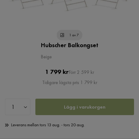
1 av 7
Hubscher Balkongset
Beige
Pris
Original
1 799 kr
Förr 2 599 kr
Pris
Tidigare lägsta pris 1 799 kr
Lägg i varukorgen
Leverans mellan tors 13 aug. - tors 20 aug.