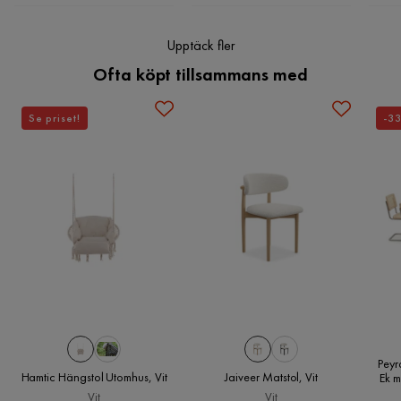
Erbjudandet inkluderar:
Upptäck fler
Ofta köpt tillsammans med
Nyckelfunktioner:
Se priset!
-3
Monteringsinformation:
Ytterligare information:
Motståndstest:
Peyr
Motståndskraft:
Hamtic Hängstol Utomhus, Vit
Jaiveer Matstol, Vit
Ek m
Vit
Vit