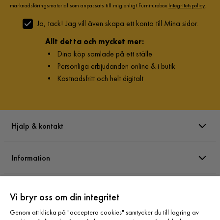
marknadsföringsmaterial som anpassats till mig enligt Furniturebox
Integritetspolicy
.
Ja, tack! Jag vill även skapa ett konto till Mina sidor.
Allt detta och mycket mer:
•
Dina köp samlade på ett ställe
•
Personliga erbjudanden online & i butik
•
Kostnadsfritt och helt digitalt
Hjälp & kontakt
Information
Varumärken
Vi bryr oss om din integritet
Genom att klicka på "acceptera cookies" samtycker du till lagring av