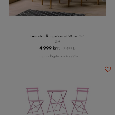
Frascati Balkongmöbelset 80 cm, Grå
Grå
Pris
Original
4 999 kr
Förr 7 499 kr
Pris
Tidigare lägsta pris 4 999 kr