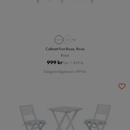
+5
Cafeset Fiori Rosa, Rosa
Rosa
Pris
Original
999 kr
Förr 1 499 kr
Pris
Tidigare lägsta pris 999 kr