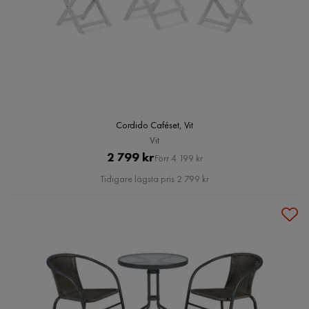
Cordido Caféset, Vit
Vit
Pris
Original
2 799 kr
Förr 4 199 kr
Pris
Tidigare lägsta pris 2 799 kr