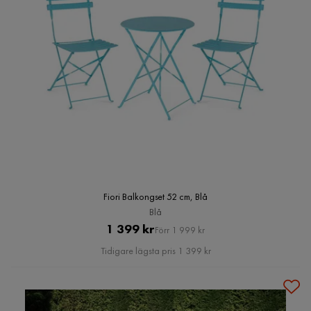
Fiori Balkongset 52 cm, Blå
Blå
Pris
Original
1 399 kr
Förr 1 999 kr
Pris
Tidigare lägsta pris 1 399 kr