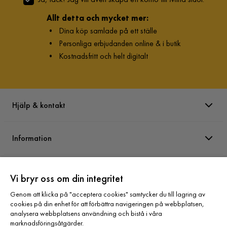
Allt detta och mycket mer:
•
Dina köp samlade på ett ställe
•
Personliga erbjudanden online & i butik
•
Kostnadsfritt och helt digitalt
Hjälp & kontakt
Information
Varumärken
Vi bryr oss om din integritet
Genom att klicka på "acceptera cookies" samtycker du till lagring av
Sortiment
cookies på din enhet för att förbättra navigeringen på webbplatsen,
analysera webbplatsens användning och bistå i våra
marknadsföringsåtgärder.