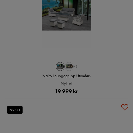
+3
Nalto Loungegrupp Utomhus
Nyhet
Pris
19 999 kr
Nyhet