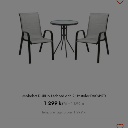
Möbelset DUBLIN Utebord och 2 Utestolar D60xH70
Pris
Original
1 299 kr
Förr 1 899 kr
Pris
Tidigare lägsta pris 1 299 kr