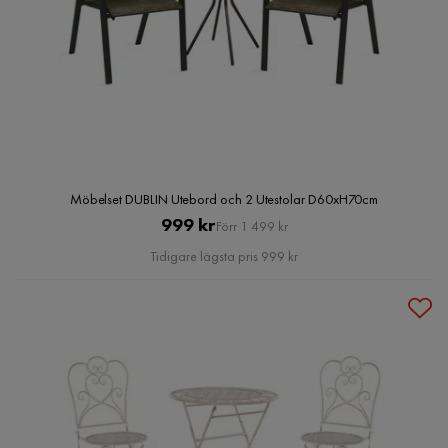
Möbelset DUBLIN Utebord och 2 Utestolar D60xH70cm
Pris
Original
999 kr
Förr 1 499 kr
Pris
Tidigare lägsta pris 999 kr