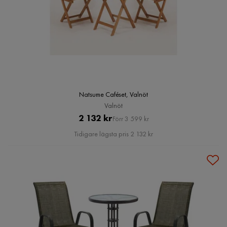
Natsume Caféset, Valnöt
Valnöt
Pris
Original
2 132 kr
Förr 3 599 kr
Pris
Tidigare lägsta pris 2 132 kr