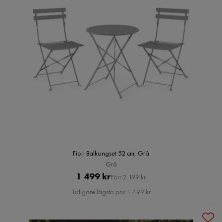
Fiori Balkongset 52 cm, Grå
Grå
Pris
Original
1 499 kr
Förr 2 199 kr
Pris
Tidigare lägsta pris 1 499 kr