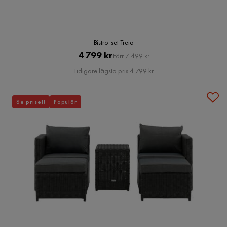
Bistro-set Treia
Pris
Original
4 799 kr
Förr 7 499 kr
Pris
Tidigare lägsta pris 4 799 kr
Se priset!
Populär