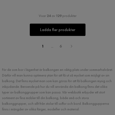
Visar
24
av
129
produkter
Ladda fler produkter
1
...
6
För de som bor i lägenhet är balkongen en viktig plats under sommarhalvåret.
Därför vill man kunna optimera ytan för att få ut så mycket som möjligt av sin
balkong. Det finns mycket man som kan göras för att få balkongen mysig och
inbjudande. Beroende på hur du vill använda din balkong finns det olika
typer av balkonggrupper som kan passa. Vår webbutik erbjuder ett stort
sortiment av fina möbler till din balkong, både små och stora
balkonggrupper, och allt från stolar till soffor och bord. Balkonggupperna
finns i mängder av olika färger, modeller och material.