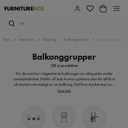
Hem
Utemöbler
Balkong
Balkongmöbler
Balkonggrupper
Balkonggrupper
129 st produkter
För de som bor i lägenhet är balkongen en viktig plats under
sommarhalvåret. Därför vill man kunna optimera ytan för att få ut
så mycket som möjligt av sin balkong. Det finns mycket man som
kan göras för att få balkongen mysig och inbjudande. Beroende
Visa mer
på hur du vill använda din balkong finns det olika typer av
balkonggrupper som kan passa. Vår webbutik erbjuder ett stort
sortiment av fina möbler till din balkong, både små och stora
balkonggrupper, och allt från stolar till soffor och bord.
Balkonggupperna finns i mängder av olika färger, modeller och
material.