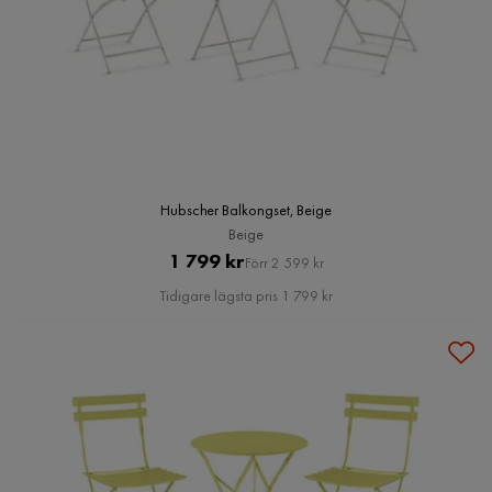
Hubscher Balkongset, Beige
Beige
Pris
Original
1 799 kr
Förr 2 599 kr
Pris
Tidigare lägsta pris 1 799 kr