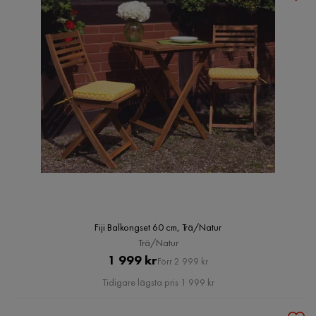
Fiji Balkongset 60 cm, Trä/Natur
Trä/Natur
Pris
Original
1 999 kr
Förr 2 999 kr
Pris
Tidigare lägsta pris 1 999 kr