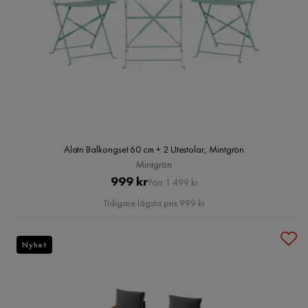
Alatri Balkongset 60 cm + 2 Utestolar, Mintgrön
Mintgrön
Pris
Original
999 kr
Förr 1 499 kr
Pris
Tidigare lägsta pris 999 kr
Nyhet