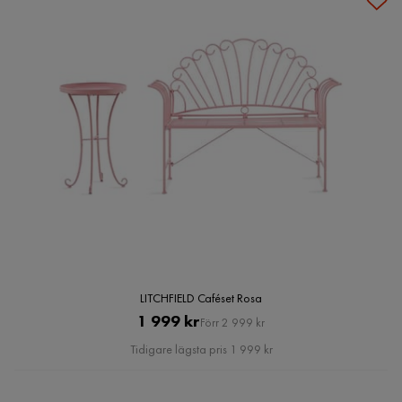
LITCHFIELD Caféset Rosa
Pris
Original
1 999 kr
Förr 2 999 kr
Pris
Tidigare lägsta pris 1 999 kr