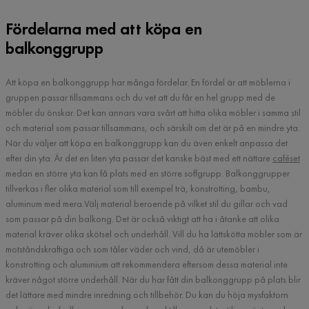
Fördelarna med att köpa en
balkonggrupp
Att köpa en balkonggrupp har många fördelar. En fördel är att möblerna i
gruppen passar tillsammans och du vet att du får en hel grupp med de
möbler du önskar. Det kan annars vara svårt att hitta olika möbler i samma stil
och material som passar tillsammans, och särskilt om det är på en mindre yta.
När du väljer att köpa en balkonggrupp kan du även enkelt anpassa det
efter din yta. Är det en liten yta passar det kanske bäst med ett nättare
caféset
medan en större yta kan få plats med en större soffgrupp. Balkonggrupper
tillverkas i fler olika material som till exempel trä, konstrotting, bambu,
aluminum med mera.Välj material beroende på vilket stil du gillar och vad
som passar på din balkong. Det är också viktigt att ha i åtanke att olika
material kräver olika skötsel och underhåll. Vill du ha lättskötta möbler som är
motståndskraftiga och som tåler väder och vind, då är utemöbler i
konstrotting och aluminium att rekommendera eftersom dessa material inte
kräver något större underhåll. När du har fått din balkonggrupp på plats blir
det lättare med mindre inredning och tillbehör. Du kan du höja mysfaktorn