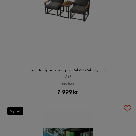
Linto Trädgårdsloungeset 64x68x64 cm, Grå
Grå
Nyhet
Pris
7 999 kr
Nyhet