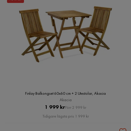
Finlay Balkongset 60x60 cm + 2 Utestolar, Akacia
Akacia
Pris
Original
1 999 kr
Förr 2 999 kr
Pris
Tidigare lägsta pris 1 999 kr