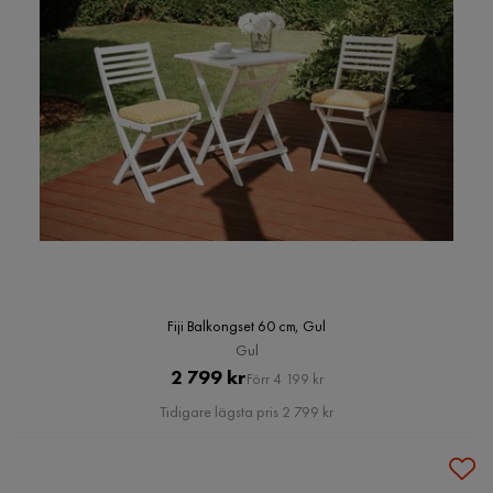
Fiji Balkongset 60 cm, Gul
Gul
Pris
Original
2 799 kr
Förr 4 199 kr
Pris
Tidigare lägsta pris 2 799 kr