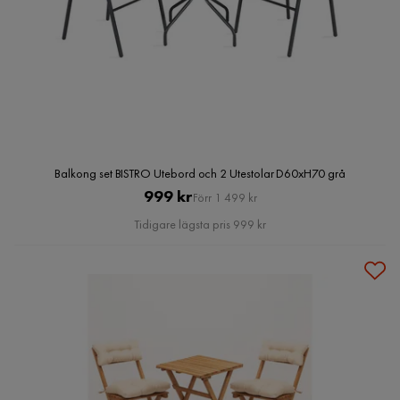
Balkong set BISTRO Utebord och 2 Utestolar D60xH70 grå
Pris
Original
999 kr
Förr 1 499 kr
Pris
Tidigare lägsta pris 999 kr