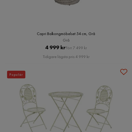
Capri Balkongmöbelset 54 cm, Grå
Grå
Pris
Original
4 999 kr
Förr 7 499 kr
Pris
Tidigare lägsta pris 4 999 kr
Populär