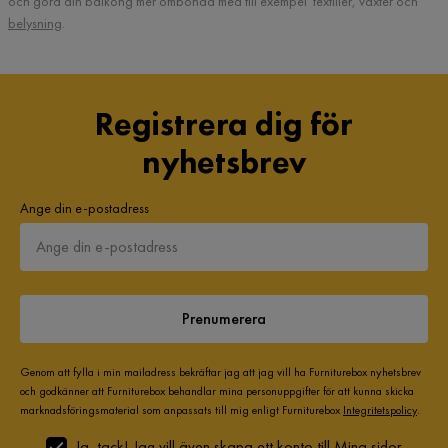
och göra din balkong mer ombonad med till exempel textilier, växter och
belysning
.
Registrera dig för
nyhetsbrev
Ange din e-postadress
Prenumerera
Genom att fylla i min mailadress bekräftar jag att jag vill ha Furniturebox nyhetsbrev
och godkänner att Furniturebox behandlar mina personuppgifter för att kunna skicka
marknadsföringsmaterial som anpassats till mig enligt Furniturebox
Integritetspolicy
.
Ja, tack! Jag vill även skapa ett konto till Mina sidor.