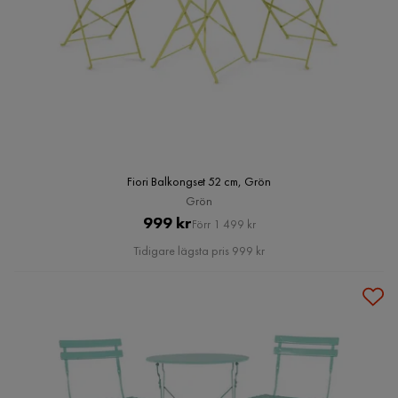
Fiori Balkongset 52 cm, Grön
Grön
Pris
Original
999 kr
Förr 1 499 kr
Pris
Tidigare lägsta pris 999 kr