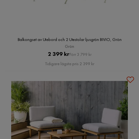
Balkongset av Utebord och 2 Utestolar ljusgrön BIVIO, Grön
Grön
Pris
Original
2 399 kr
Förr 3 799 kr
Pris
Tidigare lägsta pris 2 399 kr