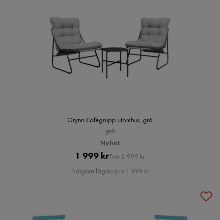
Grynn Cafégrupp utomhus, grå
grå
Nyhet
Pris
Original
1 999 kr
Förr 2 999 kr
Pris
Tidigare lägsta pris 1 999 kr