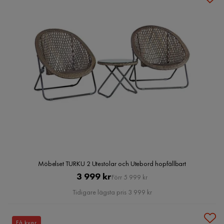
Möbelset TURKU 2 Utestolar och Utebord hopfällbart
Pris
Original
3 999 kr
Förr 5 999 kr
Pris
Tidigare lägsta pris 3 999 kr
Få kvar