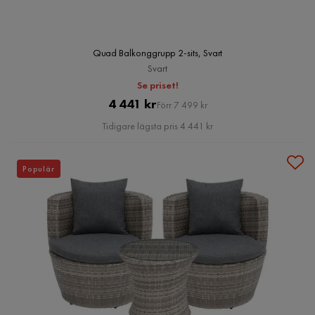
Quad Balkonggrupp 2-sits, Svart
Svart
Se priset!
Pris
Original
4 441 kr
Förr 7 499 kr
Pris
Tidigare lägsta pris 4 441 kr
Populär