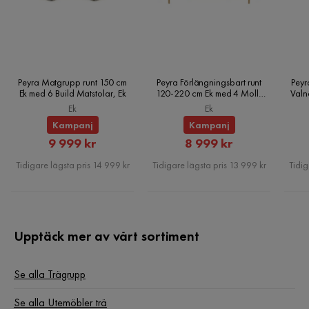
Peyra Matgrupp runt 150 cm
Peyra Förlängningsbart runt
Peyr
Ek med 6 Build Matstolar, Ek
120-220 cm Ek med 4 Molly
Valn
Matstolar, Ek
Ek
Ek
Kampanj
Kampanj
Rabatterat
Rabatterat
9 999 kr
8 999 kr
Pris
Pris
Tidigare lägsta pris 14 999 kr
Tidigare lägsta pris 13 999 kr
Tidig
Upptäck mer av vårt sortiment
Se alla Trägrupp
Se alla Utemöbler trä