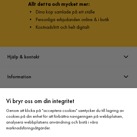
Allt detta och mycket mer:
•
Dina köp samlade på ett ställe
•
Personliga erbjudanden online & i butik
•
Kostnadsfritt och helt digitalt
Hjälp & kontakt
Information
Varumärken
Vi bryr oss om din integritet
Genom att klicka på "acceptera cookies" samtycker du till lagring av
Sortiment
cookies på din enhet för att förbättra navigeringen på webbplatsen,
analysera webbplatsens användning och bistå i våra
marknadsföringsåtgärder.