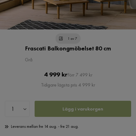
1 av 7
Frascati Balkongmöbelset 80 cm
Grå
Pris
Original
4 999 kr
Förr 7 499 kr
Pris
Tidigare lägsta pris 4 999 kr
Lägg i varukorgen
Leverans mellan fre 14 aug. - fre 21 aug.