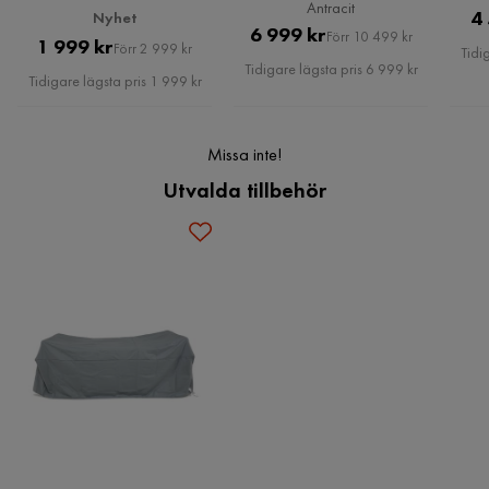
Antracit
4
Nyhet
Fåtöljens mått:
Pris
Original
6 999 kr
Förr 10 499 kr
Pris
Original
1 999 kr
Ingår i paket
1x Bord, 2x Fåtölj
Förr 2 999 kr
Tidi
Soffbordsmått:
Pris
Tidigare lägsta pris 6 999 kr
Pris
Sätestjocklek:
Tidigare lägsta pris 1 999 kr
Serie
Frascati
Sätes höjd:
Generella dimensioner:
Missa inte!
Vikt:
Bordets viktkapacitet:
Utvalda tillbehör
Viktkapacitet per person:
Erbjudandet inkluderar:
Nyckelfunktioner: