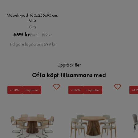
Monteringsinformation:
Möbelskydd 160x255x95 cm,
Ytterligare information:
Grå
Grå
Pris
Original
699 kr
Förr 1 199 kr
Motståndstest:
Pris
Tidigare lägsta pris 699 kr
Upptäck fler
Ofta köpt tillsammans med
Motståndskraft:
-33%
Populär
-36%
Populär
-4
Underhållstips:
Polyester: