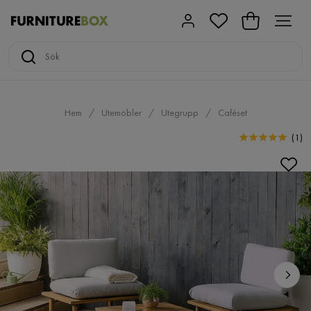
Hem
Utemöbler
Utegrupp
Caféset
(
1
)