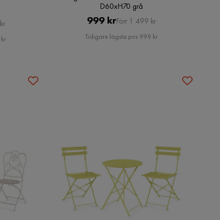
D60xH70 grå
Pris
Original
999 kr
Förr 1 499 kr
kr
Pris
Tidigare lägsta pris 999 kr
 kr