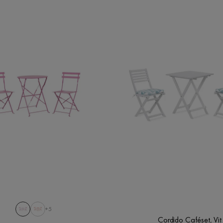
+5
Cordido Caféset, Vit