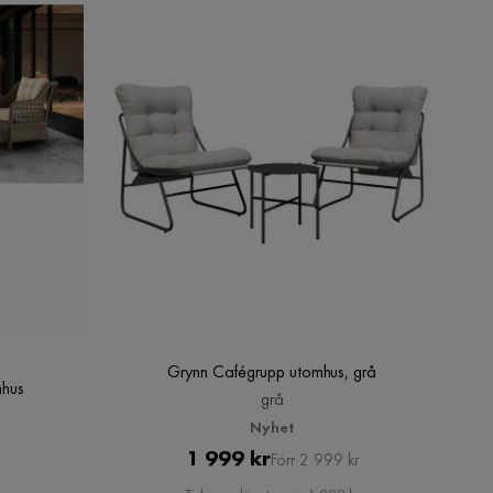
Grynn Cafégrupp utomhus, grå
mhus
grå
Nyhet
Pris
Original
1 999 kr
Förr 2 999 kr
Pris