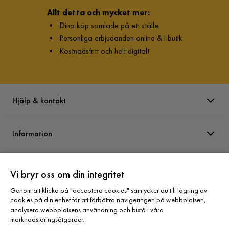
Allt detta och mycket mer:
•
Dina köp samlade på ett ställe
•
Personliga erbjudanden online & i butik
•
Kostnadsfritt och helt digitalt
Hjälp & kontakt
Information
Varumärken
Vi bryr oss om din integritet
Genom att klicka på "acceptera cookies" samtycker du till lagring av
Sortiment
cookies på din enhet för att förbättra navigeringen på webbplatsen,
analysera webbplatsens användning och bistå i våra
marknadsföringsåtgärder.