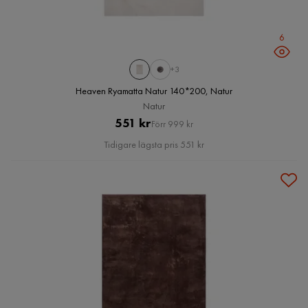
6
+3
Heaven Ryamatta Natur 140*200, Natur
Natur
Pris
Original
551 kr
Förr 999 kr
Pris
Tidigare lägsta pris 551 kr