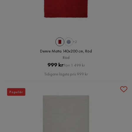
+2
Demre Matta 140x200 cm, Röd
Röd
Pris
Original
999 kr
Förr 1 499 kr
Pris
Tidigare lägsta pris 999 kr
Populär