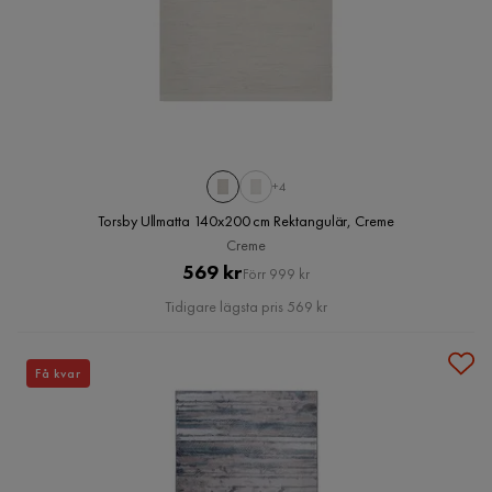
+4
Torsby Ullmatta 140x200 cm Rektangulär, Creme
Creme
Pris
Original
569 kr
Förr 999 kr
Pris
Tidigare lägsta pris 569 kr
Få kvar