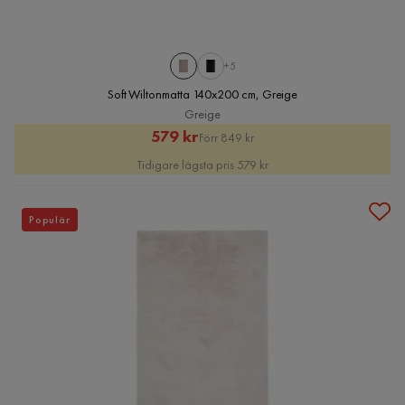
+5
Soft Wiltonmatta 140x200 cm, Greige
Greige
Rabatterat
Original
579 kr
Förr 849 kr
Pris
Pris
Tidigare lägsta pris 579 kr
Populär