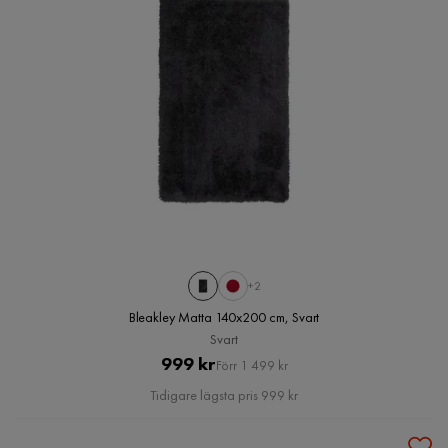
+2
Bleakley Matta 140x200 cm, Svart
Svart
Pris
Original
999 kr
Förr 1 499 kr
Pris
Tidigare lägsta pris 999 kr