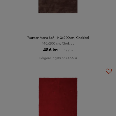
Tvättbar Matta Soft, 140x200 cm, Choklad
140x200 cm, Choklad
Pris
Original
486 kr
Förr 899 kr
Pris
Tidigare lägsta pris 486 kr