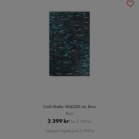
Crish Matta 140x200 cm, Brun
Brun
Pris
Original
2 399 kr
Förr 3 599 kr
Pris
Tidigare lägsta pris 2 399 kr