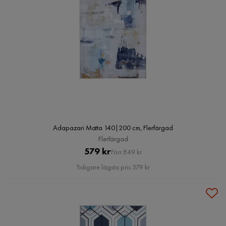
Adapazari Matta 140|200 cm, Flerfärgad
Flerfärgad
Pris
Original
579 kr
Förr 849 kr
Pris
Tidigare lägsta pris 579 kr