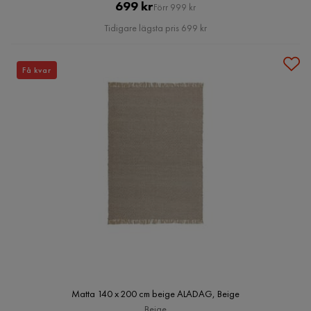
Pris
Original
699 kr
Förr 999 kr
Pris
Tidigare lägsta pris 699 kr
Få kvar
Matta 140 x 200 cm beige ALADAG, Beige
Beige