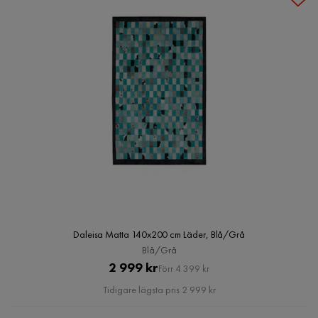
Daleisa Matta 140x200 cm Läder, Blå/Grå
Blå/Grå
Pris
Original
2 999 kr
Förr 4 399 kr
Pris
Tidigare lägsta pris 2 999 kr