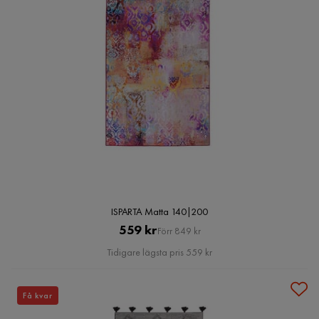
ISPARTA Matta 140|200
Pris
Original
559 kr
Förr 849 kr
Pris
Tidigare lägsta pris 559 kr
Få kvar