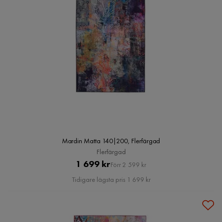
Mardin Matta 140|200, Flerfärgad
Flerfärgad
Pris
Original
1 699 kr
Förr 2 599 kr
Pris
Tidigare lägsta pris 1 699 kr