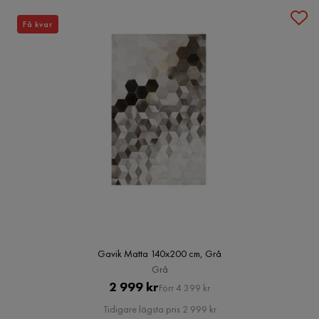
Få kvar
Gavik Matta 140x200 cm, Grå
Grå
Pris
Original
2 999 kr
Förr 4 399 kr
Pris
Tidigare lägsta pris 2 999 kr