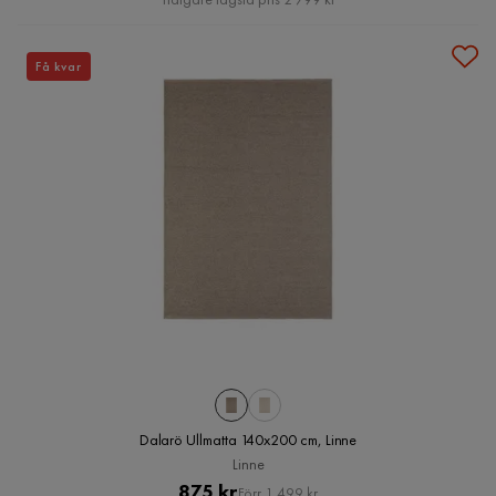
Få kvar
Dalarö Ullmatta 140x200 cm, Linne
Linne
Pris
Original
875 kr
Förr 1 499 kr