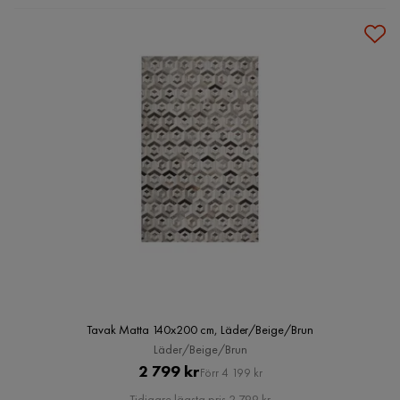
Tavak Matta 140x200 cm, Läder/Beige/Brun
Läder/Beige/Brun
Pris
Original
2 799 kr
Förr 4 199 kr
Pris
Tidigare lägsta pris 2 799 kr