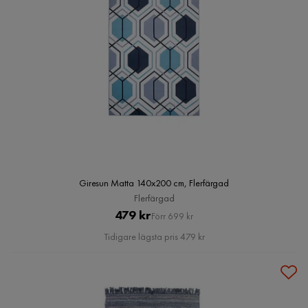
Giresun Matta 140x200 cm, Flerfärgad
Flerfärgad
Pris
Original
479 kr
Förr 699 kr
Pris
Tidigare lägsta pris 479 kr