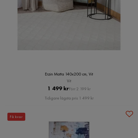
Erzin Matta 140x200 cm, Vit
Vit
Pris
Original
1 499 kr
Förr 2 199 kr
Pris
Tidigare lägsta pris 1 499 kr
Få kvar