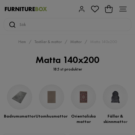
Hem
Textilier & mattor
Mattor
Matta 140x200
Matta 140x200
185 st produkter
Badrumsmattor
Utomhusmattor
Orientaliska
Fällar &
mattor
skinnmattor