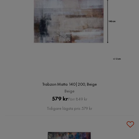
Trabzon Matta 140|200, Beige
Beige
Pris
Original
579 kr
Förr 849 kr
Pris
Tidigare lägsta pris 579 kr