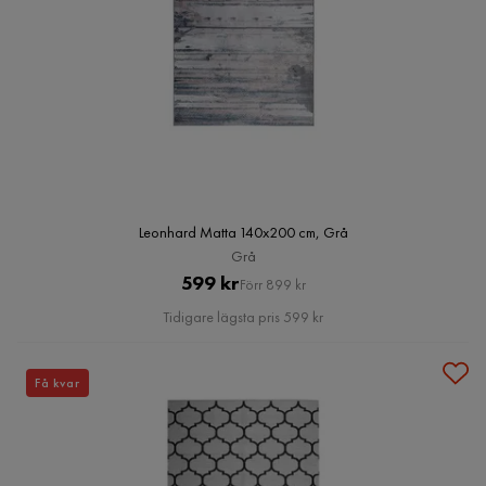
Leonhard Matta 140x200 cm, Grå
Grå
Pris
Original
599 kr
Förr 899 kr
Pris
Tidigare lägsta pris 599 kr
Få kvar