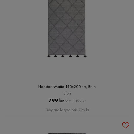
Hohstadt Matta 140x200 cm, Brun
Brun
Pris
Original
799 kr
Förr 1 199 kr
Pris
Tidigare lägsta pris 799 kr