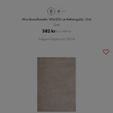
+7
Alva Bomullsmatta 140x200 cm Rektangulär, Grå
Grå
Pris
Original
582 kr
Förr 999 kr
Pris
Tidigare lägsta pris 582 kr