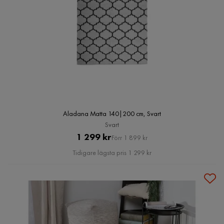
Aladana Matta 140|200 cm, Svart
Svart
Pris
Original
1 299 kr
Förr 1 899 kr
Pris
Tidigare lägsta pris 1 299 kr