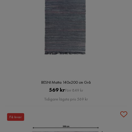
BESNI Matta 140x200 cm Grå
Pris
Original
569 kr
Förr 849 kr
Pris
Tidigare lägsta pris 569 kr
Få kvar