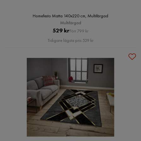
Homefesto Matta 140x220 cm, Multifärgad
Multifärgad
Pris
Original
529 kr
Förr 799 kr
Pris
Tidigare lägsta pris 529 kr