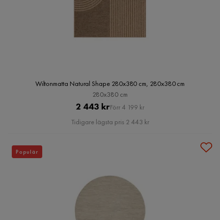
Wiltonmatta Natural Shape 280x380 cm, 280x380 cm
280x380 cm
Pris
Original
2 443 kr
Förr 4 199 kr
Pris
Tidigare lägsta pris 2 443 kr
Populär