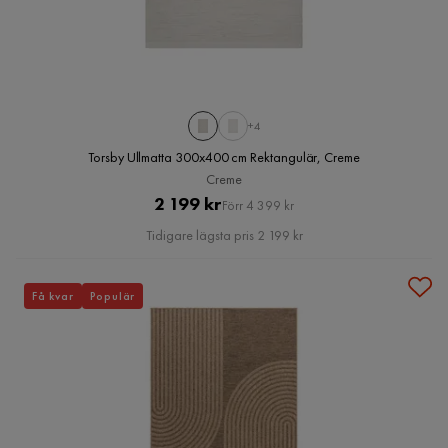
+4
Torsby Ullmatta 300x400 cm Rektangulär, Creme
Creme
Pris
Original
2 199 kr
Förr 4 399 kr
Pris
Tidigare lägsta pris 2 199 kr
Få kvar
Populär