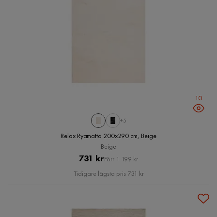
10
+5
Relax Ryamatta 200x290 cm, Beige
Beige
Pris
Original
731 kr
Förr 1 199 kr
Pris
Tidigare lägsta pris 731 kr