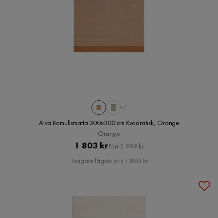
+7
Alva Bomullsmatta 300x300 cm Kvadratisk, Orange
Orange
Pris
Original
1 803 kr
Förr 2 999 kr
Pris
Tidigare lägsta pris 1 803 kr