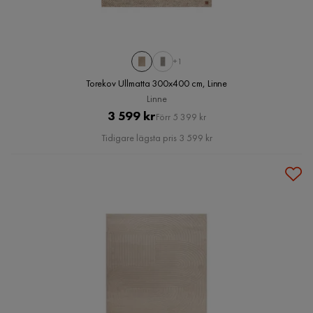
+1
Torekov Ullmatta 300x400 cm, Linne
Linne
Pris
Original
3 599 kr
Förr 5 399 kr
Pris
Tidigare lägsta pris 3 599 kr