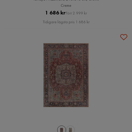
Creme
Pris
Original
1 686 kr
Förr 2 999 kr
Pris
Tidigare lägsta pris 1 686 kr