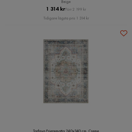
Beige
Pris
Original
1 314 kr
Förr 2 199 kr
Pris
Tidigare lägsta pris 1 314 kr
Tarfaya Friezematta 240x340 cm, Creme