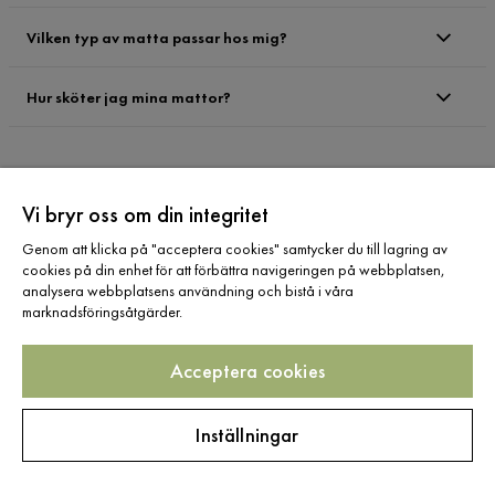
Vilken typ av matta passar hos mig?
Hur sköter jag mina mattor?
Vi bryr oss om din integritet
Registrera dig för
Genom att klicka på "acceptera cookies" samtycker du till lagring av
cookies på din enhet för att förbättra navigeringen på webbplatsen,
nyhetsbrev
analysera webbplatsens användning och bistå i våra
marknadsföringsåtgärder.
Ange din e-postadress
Acceptera cookies
Inställningar
Prenumerera