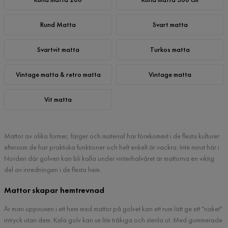
Rund Matta
Svart matta
Svartvit matta
Turkos matta
Vintage matta & retro matta
Vintage matta
Vit matta
Mattor av olika former, färger och material har förekommit i de flesta kulturer
eftersom de har praktiska funktioner och helt enkelt är vackra. Inte minst här i
Norden där golven kan bli kalla under vinterhalvåret är mattorna en viktig
del av inredningen i de flesta hem.
Mattor skapar hemtrevnad
Är man uppvuxen i ett hem med mattor på golvet kan ett rum lätt ge ett "naket"
intryck utan dem. Kala golv kan se lite tråkiga och sterila ut. Med gummerade