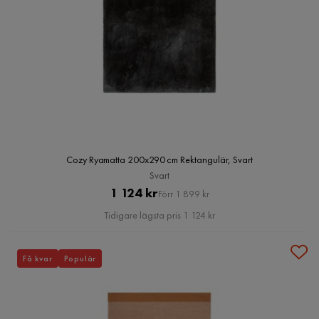
Cozy Ryamatta 200x290 cm Rektangulär, Svart
Svart
Pris
Original
1 124 kr
Förr 1 899 kr
Pris
Tidigare lägsta pris 1 124 kr
Få kvar
Populär