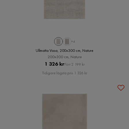
+4
Ullmatta Vasa, 200x300 cm, Nature
200x300 cm, Nature
Pris
Original
1 326 kr
Förr 2 199 kr
Pris
Tidigare lägsta pris 1 326 kr