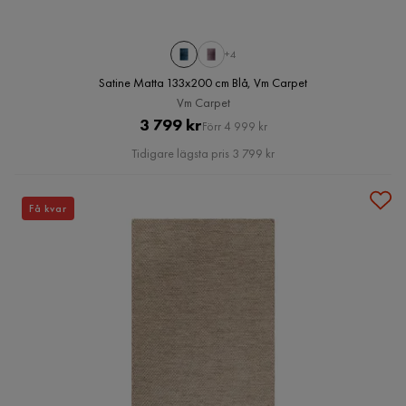
+4
Satine Matta 133x200 cm Blå, Vm Carpet
Vm Carpet
Pris
Original
3 799 kr
Förr 4 999 kr
Pris
Tidigare lägsta pris 3 799 kr
Få kvar