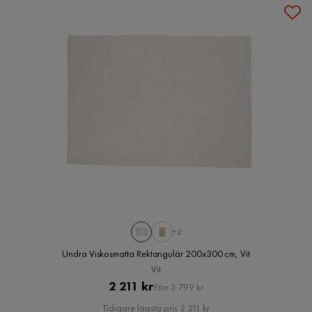
+2
Undra Viskosmatta Rektangulär 200x300 cm, Vit
Vit
Pris
Original
2 211 kr
Förr 3 799 kr
Pris
Tidigare lägsta pris 2 211 kr