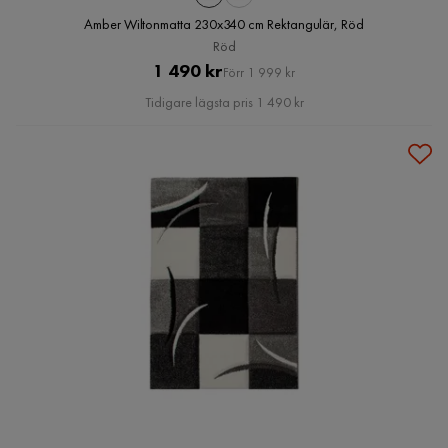
Amber Wiltonmatta 230x340 cm Rektangulär, Röd
Röd
Pris
Original
1 490 kr
Förr 1 999 kr
Pris
Tidigare lägsta pris 1 490 kr