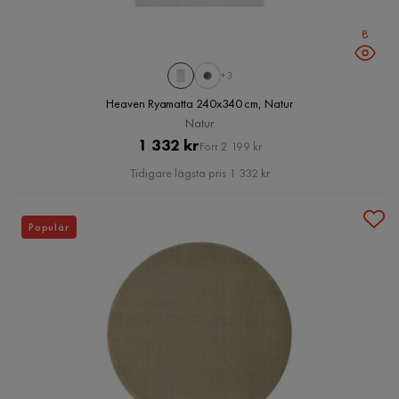
8
+3
Heaven Ryamatta 240x340 cm, Natur
Natur
Pris
Original
1 332 kr
Förr 2 199 kr
Pris
Tidigare lägsta pris 1 332 kr
Populär