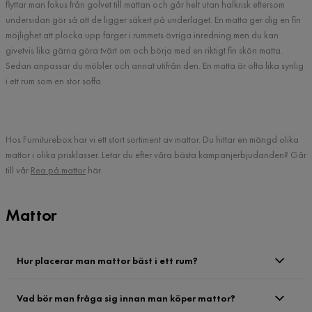
flyttar man fokus från golvet till mattan och går helt utan halkrisk eftersom
undersidan gör så att de ligger säkert på underlaget. En matta ger dig en fin
möjlighet att plocka upp färger i rummets övriga inredning men du kan
givetvis lika gärna göra tvärt om och börja med en riktigt fin skön matta.
Sedan anpassar du möbler och annat utifrån den. En matta är ofta lika synlig
i ett rum som en stor soffa.
Hos Furniturebox har vi ett stort sortiment av mattor. Du hittar en mängd olika
mattor i olika prisklasser. Letar du efter våra bästa kampanjerbjudanden? Går
till vår
Rea på mattor
här.
Mattor
Hur placerar man mattor bäst i ett rum?
Vad bör man fråga sig innan man köper mattor?