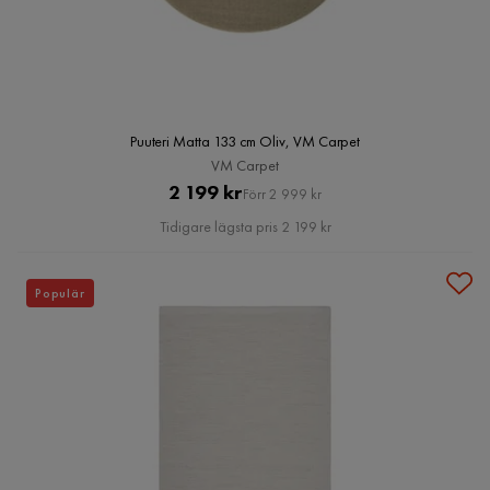
Puuteri Matta 133 cm Oliv, VM Carpet
VM Carpet
Pris
Original
2 199 kr
Förr 2 999 kr
Pris
Tidigare lägsta pris 2 199 kr
Populär