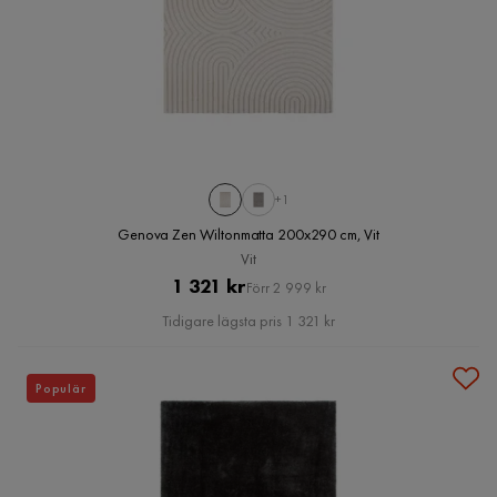
+1
Genova Zen Wiltonmatta 200x290 cm, Vit
Vit
Pris
Original
1 321 kr
Förr 2 999 kr
Pris
Tidigare lägsta pris 1 321 kr
Populär