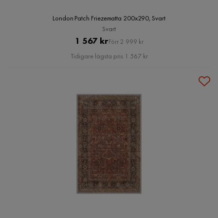
London Patch Friezematta 200x290, Svart
Svart
Pris
Original
1 567 kr
Förr 2 999 kr
Pris
Tidigare lägsta pris 1 567 kr