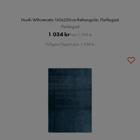
Nunki Wiltonmatta 160x230 cm Rektangulär, Flerfärgad
Flerfärgad
Pris
Original
1 034 kr
Förr 1 799 kr
Pris
Tidigare lägsta pris 1 034 kr