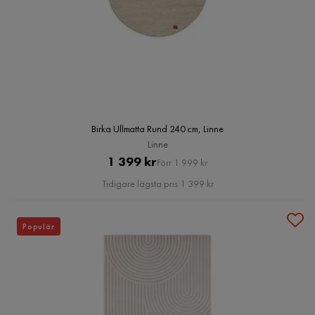
Birka Ullmatta Rund 240 cm, Linne
Linne
Pris
Original
1 399 kr
Förr 1 999 kr
Pris
Tidigare lägsta pris 1 399 kr
Populär