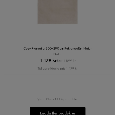
Cozy Ryamatta 200x290 cm Rektangulär, Natur
Natur
Pris
Original
1 179 kr
Förr 1 899 kr
Pris
Tidigare lägsta pris 1 179 kr
Visar
24
av
1884
produkter
Ladda fler produkter