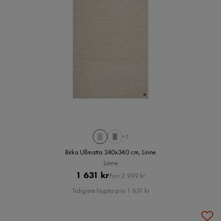
+5
Birka Ullmatta 240x340 cm, Linne
Linne
Pris
Original
1 631 kr
Förr 2 999 kr
Pris
Tidigare lägsta pris 1 631 kr