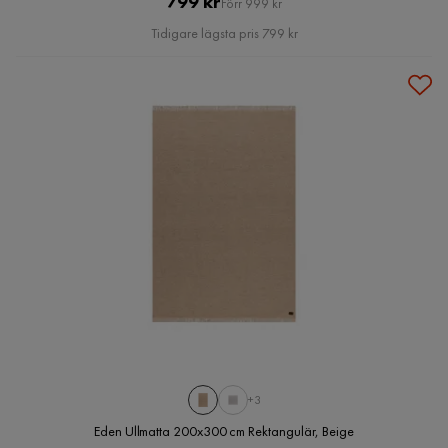
Pris
Original
799 kr
Förr 999 kr
Pris
Tidigare lägsta pris 799 kr
+3
Eden Ullmatta 200x300 cm Rektangulär, Beige