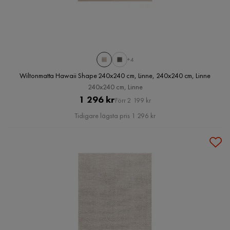
+4
Wiltonmatta Hawaii Shape 240x240 cm, Linne, 240x240 cm, Linne
240x240 cm, Linne
Pris
Original
1 296 kr
Förr 2 199 kr
Pris
Tidigare lägsta pris 1 296 kr