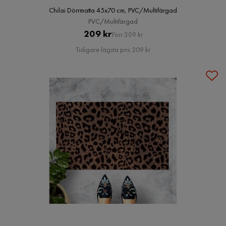
Chilai Dörrmatta 45x70 cm, PVC/Multifärgad
PVC/Multifärgad
Pris
Original
209 kr
Förr 309 kr
Pris
Tidigare lägsta pris 209 kr