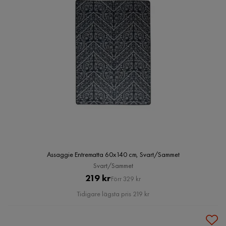
Assaggie Entrematta 60x140 cm, Svart/Sammet
Svart/Sammet
Pris
Original
219 kr
Förr 329 kr
Pris
Tidigare lägsta pris 219 kr