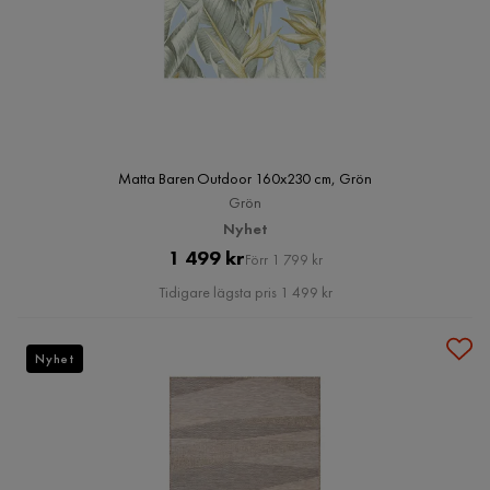
Matta Baren Outdoor 160x230 cm, Grön
Grön
Nyhet
Pris
Original
1 499 kr
Förr 1 799 kr
Pris
Tidigare lägsta pris 1 499 kr
Nyhet