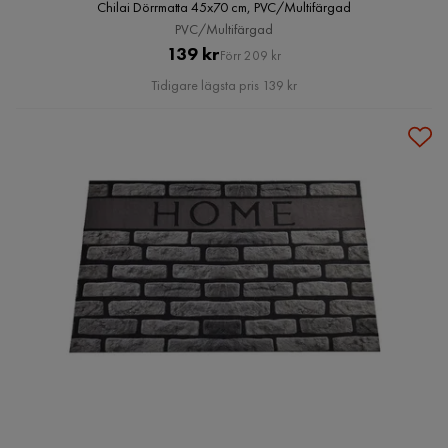
Chilai Dörrmatta 45x70 cm, PVC/Multifärgad
PVC/Multifärgad
Pris
Original
139 kr
Förr 209 kr
Pris
Tidigare lägsta pris 139 kr