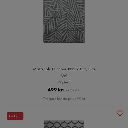
Matta Kolvi Outdoor 133x190 cm, Grå
Grå
Nyhet
Pris
Original
499 kr
Förr 599 kr
Pris
Tidigare lägsta pris 499 kr
Få kvar