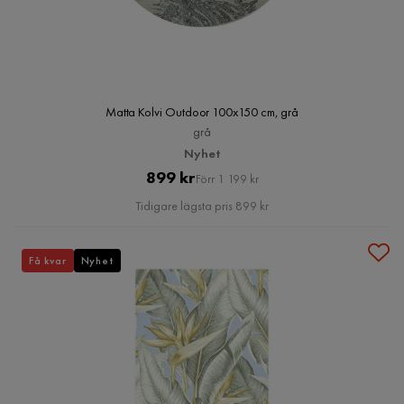
Matta Kolvi Outdoor 100x150 cm, grå
grå
Nyhet
Pris
Original
899 kr
Förr 1 199 kr
Pris
Tidigare lägsta pris 899 kr
Få kvar
Nyhet