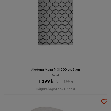
Aladana Matta 140|200 cm, Svart
Svart
Pris
Original
1 299 kr
Förr 1 899 kr
Pris
Tidigare lägsta pris 1 299 kr