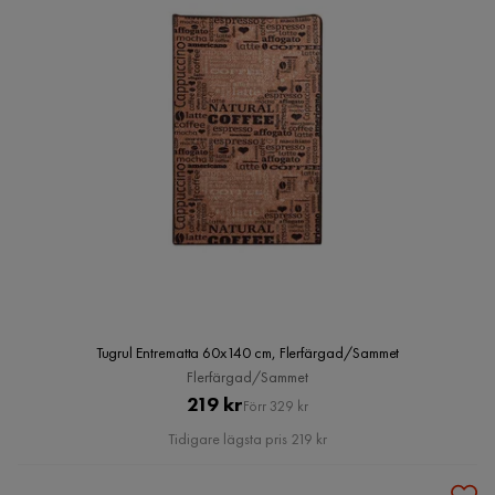
Tugrul Entrematta 60x140 cm, Flerfärgad/Sammet
Flerfärgad/Sammet
Pris
Original
219 kr
Förr 329 kr
Pris
Tidigare lägsta pris 219 kr