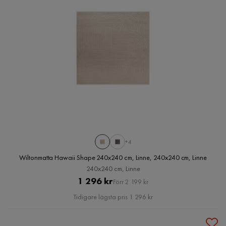
+4
Wiltonmatta Hawaii Shape 240x240 cm, Linne, 240x240 cm, Linne
240x240 cm, Linne
Pris
Original
1 296 kr
Förr 2 199 kr
Pris
Tidigare lägsta pris 1 296 kr