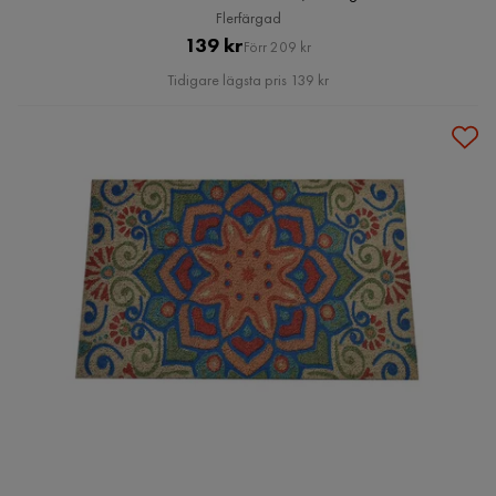
Flerfärgad
Pris
Original
139 kr
Förr 209 kr
Pris
Tidigare lägsta pris 139 kr