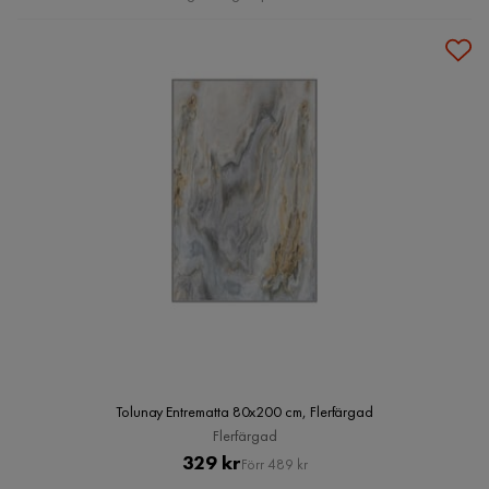
Tolunay Entrematta 80x200 cm, Flerfärgad
Flerfärgad
Pris
Original
329 kr
Förr 489 kr