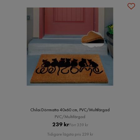
Chilai Dörrmatta 40x60 cm, PVC/Multifärgad
PVC/Multifärgad
Pris
Original
239 kr
Förr 359 kr
Pris
Tidigare lägsta pris 239 kr