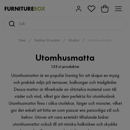
Hem
Textilier & mattor
Mattor
Utomhusmattor
Utomhusmatta
133 st produkter
Utomhusmattor är en populär lösning för att skapa en mysig
och praktisk miljö på terrasser, balkonger och trädgårdar.
Dessa mattor är tillverkade av slitstarka material som tål
väder och vind, vilket gör dem perfekta för utomhusbruk.
Utomhusmattor finns i olika storlekar, färger och mönster, vilket
gör det enkelt att hitta en som passar ens personliga stil och
behov. Utöver att vara estetiskt tilltalande bidrar
utomhusmattor också till att minska halkrisken och skydda