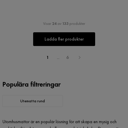
Visar
24
av
133
produkter
Ladda fler produkter
1
...
6
Populära filtreringar
Utematta rund
Utomhusmattor är en populär lösning för att skapa en mysig och