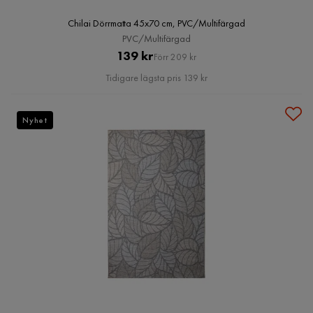
Chilai Dörrmatta 45x70 cm, PVC/Multifärgad
PVC/Multifärgad
Pris
Original
139 kr
Förr 209 kr
Pris
Tidigare lägsta pris 139 kr
Nyhet