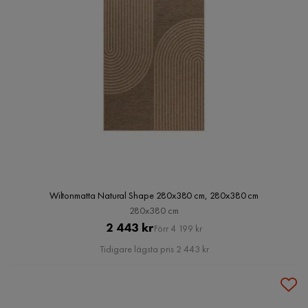
Wiltonmatta Natural Shape 280x380 cm, 280x380 cm
280x380 cm
Pris
Original
2 443 kr
Förr 4 199 kr
Pris
Tidigare lägsta pris 2 443 kr