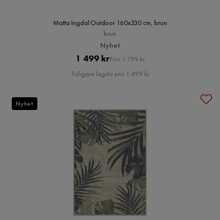
Matta Ingdal Outdoor 160x230 cm, brun
brun
Nyhet
Pris
Original
1 499 kr
Förr 1 799 kr
Pris
Tidigare lägsta pris 1 499 kr
Nyhet