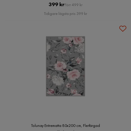
Pris
Original
399 kr
Förr 499 kr
Pris
Tidigare lägsta pris 399 kr
Tolunay Entrematta 80x200 cm, Flerfärgad