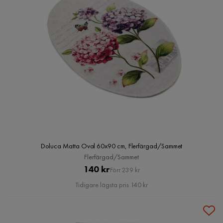
Doluca Matta Oval 60x90 cm, Flerfärgad/Sammet
Flerfärgad/Sammet
Pris
Original
140 kr
Förr 239 kr
Pris
Tidigare lägsta pris 140 kr