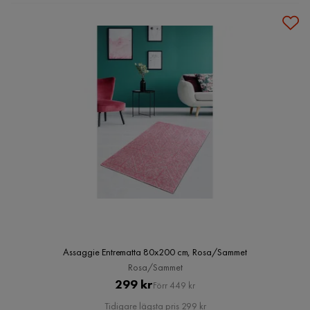
Assaggie Entrematta 80x200 cm, Rosa/Sammet
Rosa/Sammet
Pris
Original
299 kr
Förr 449 kr
Pris
Tidigare lägsta pris 299 kr