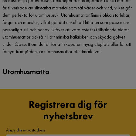
praktisk miljö på terrasser, balkonger och trädgårdar. Dessa mattor
är tillverkade av slitstarka material som tål väder och vind, vilket gör
dem perfekta för utomhusbruk. Utomhusmattor finns i olika storlekar,
färger och mönster, vilket gör det enkelt att hitta en som passar ens
personliga stil och behov. Utöver att vara estetiskt tilltalande bidrar
utomhusmattor också till att minska halkrisken och skydda golvet
under. Oavsett om det är för att skapa en mysig uteplats eller för att
förnya trädgården, är utomhusmattor ett utmärkt val.
Utomhusmatta
Registrera dig för
nyhetsbrev
Ange din e-postadress