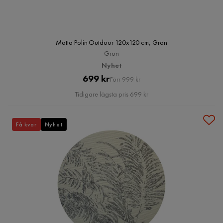
Matta Polin Outdoor 120x120 cm, Grön
Grön
Nyhet
Pris
Original
699 kr
Förr 999 kr
Pris
Tidigare lägsta pris 699 kr
Få kvar
Nyhet