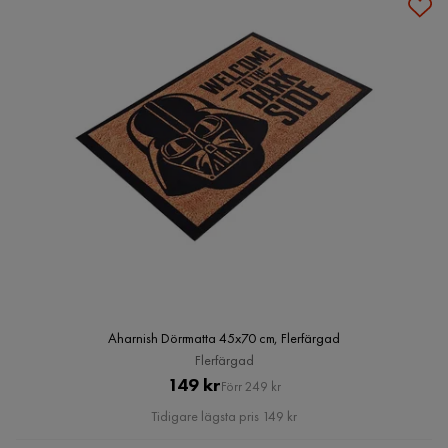
Aharnish Dörrmatta 45x70 cm, Flerfärgad
Flerfärgad
Pris
Original
149 kr
Förr 249 kr
Pris
Tidigare lägsta pris 149 kr