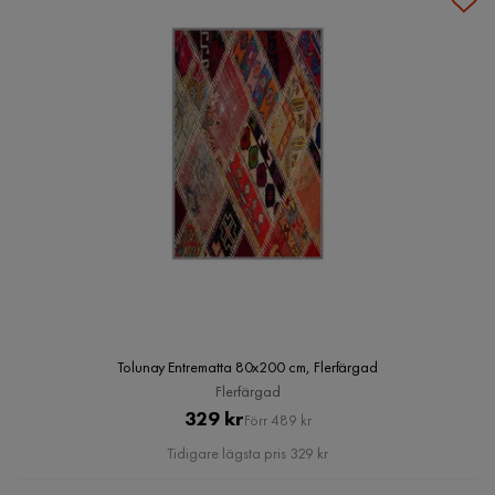
Tolunay Entrematta 80x200 cm, Flerfärgad
Flerfärgad
Pris
Original
329 kr
Förr 489 kr
Pris
Tidigare lägsta pris 329 kr