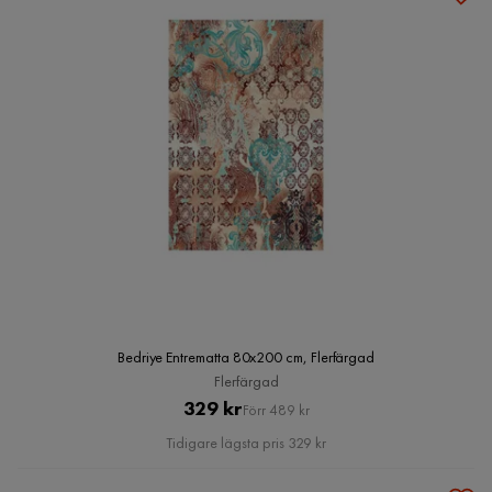
Bedriye Entrematta 80x200 cm, Flerfärgad
Flerfärgad
Pris
Original
329 kr
Förr 489 kr
Pris
Tidigare lägsta pris 329 kr