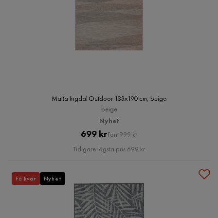
Matta Ingdal Outdoor 133x190 cm, beige
beige
Nyhet
Pris
Original
699 kr
Förr 999 kr
Pris
Tidigare lägsta pris 699 kr
Få kvar
Nyhet