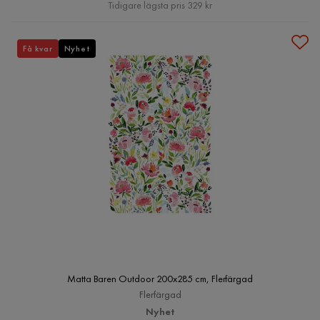
Pris
Tidigare lägsta pris 329 kr
Få kvar
Nyhet
Matta Baren Outdoor 200x285 cm, Flerfärgad
Flerfärgad
Nyhet