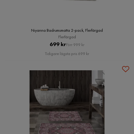
Niyanna Badrumsmatta 2-pack, Flerfärgad
Flerfärgad
Pris
Original
699 kr
Förr 999 kr
Pris
Tidigare lägsta pris 699 kr