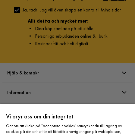
Ja, tack! Jag vill även skapa ett konto till Mina sidor.
Allt detta och mycket mer:
•
Dina köp samlade på ett ställe
•
Personliga erbjudanden online & i butik
•
Kostnadsfritt och helt digitalt
Hjälp & kontakt
Information
Varumärken
Vi bryr oss om din integritet
Genom att klicka på "acceptera cookies" samtycker du till lagring av
Sortiment
cookies på din enhet för att förbättra navigeringen på webbplatsen,