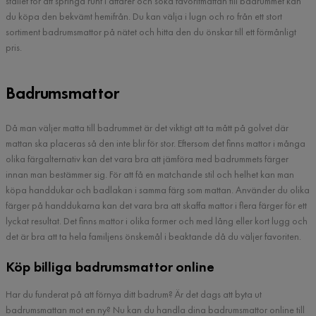
stället för att springa runt i affärer och söka favoritmattan till badrummet kan
du köpa den bekvämt hemifrån. Du kan välja i lugn och ro från ett stort
sortiment badrumsmattor på nätet och hitta den du önskar till ett förmånligt
pris.
Badrumsmattor
Då man väljer matta till badrummet är det viktigt att ta mått på golvet där
mattan ska placeras så den inte blir för stor. Eftersom det finns mattor i många
olika färgalternativ kan det vara bra att jämföra med badrummets färger
innan man bestämmer sig. För att få en matchande stil och helhet kan man
köpa handdukar och badlakan i samma färg som mattan. Använder du olika
färger på handdukarna kan det vara bra att skaffa mattor i flera färger för ett
lyckat resultat. Det finns mattor i olika former och med lång eller kort lugg och
det är bra att ta hela familjens önskemål i beaktande då du väljer favoriten.
Köp billiga badrumsmattor online
Har du funderat på att förnya ditt badrum? Är det dags att byta ut
badrumsmattan mot en ny? Nu kan du handla dina badrumsmattor online till