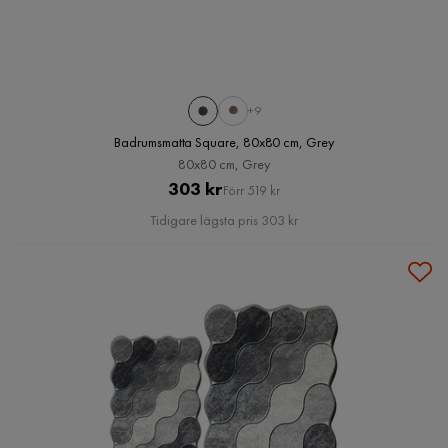
+9
Badrumsmatta Square, 80x80 cm, Grey
80x80 cm, Grey
Pris
Original
303 kr
Förr 519 kr
Pris
Tidigare lägsta pris 303 kr