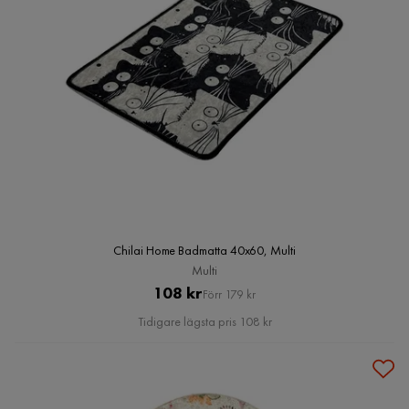
Chilai Home Badmatta 40x60, Multi
Multi
Pris
Original
108 kr
Förr 179 kr
Pris
Tidigare lägsta pris 108 kr