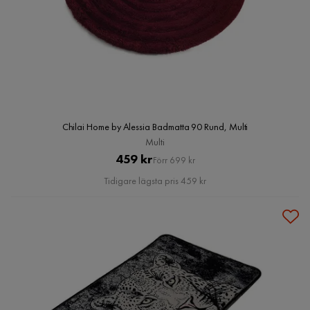
Chilai Home by Alessia Badmatta 90 Rund, Multi
Multi
Pris
Original
459 kr
Förr 699 kr
Pris
Tidigare lägsta pris 459 kr