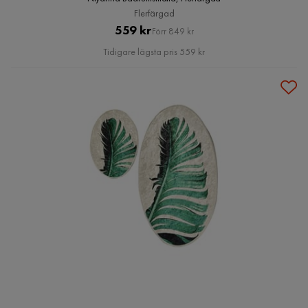
Flerfärgad
Pris
Original
559 kr
Förr 849 kr
Pris
Tidigare lägsta pris 559 kr