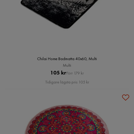
Chilai Home Badmatta 40x60, Multi
Multi
Pris
Original
105 kr
Förr 179 kr
Pris
Tidigare lägsta pris 105 kr