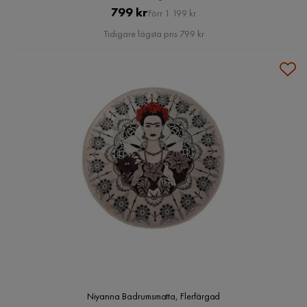
Pris
Original
799 kr
Förr 1 199 kr
Pris
Tidigare lägsta pris 799 kr
Niyanna Badrumsmatta, Flerfärgad