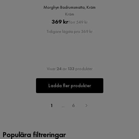
Morghyn Badrumsmatta, Kräm
Kräm
Pris
Original
369 kr
Förr 549 kr
Pris
Tidigare lägsta pris 369 kr
Visar
24
av
133
produkter
Ladda fler produkter
1
...
6
Populära filtreringar