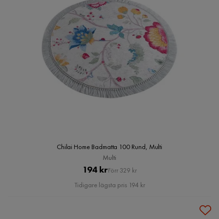
Chilai Home Badmatta 100 Rund, Multi
Multi
Pris
Original
194 kr
Förr 329 kr
Pris
Tidigare lägsta pris 194 kr