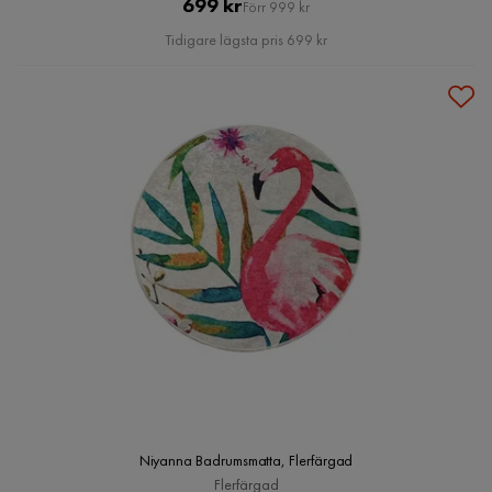
Pris
Original
699 kr
Förr 999 kr
Pris
Tidigare lägsta pris 699 kr
Niyanna Badrumsmatta, Flerfärgad
Flerfärgad