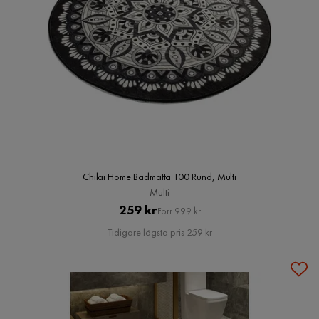
Chilai Home Badmatta 100 Rund, Multi
Multi
Pris
Original
259 kr
Förr 999 kr
Pris
Tidigare lägsta pris 259 kr