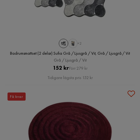
+2
Badrumsmattset (2 delar) Sufia Grå / Ljusgrå / Vit, Grå / Ljusgrå / Vit
Grå / Ljusgrå / Vit
Pris
Original
152 kr
Förr 279 kr
Pris
Tidigare lägsta pris 152 kr
Få kvar