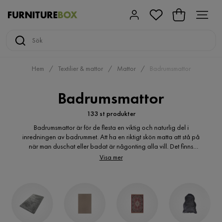
Hem
Textilier & mattor
Mattor
Badrumsmattor
Badrumsmattor
133 st produkter
Badrumsmattor är för de flesta en viktig och naturlig del i
inredningen av badrummet. Att ha en riktigt skön matta att stå på
när man duschat eller badat är någonting alla vill. Det finns
massor av mattor med olika kvalitet, form och färg att välja bland
Visa mer
och det kan vara svårt att hitta den rätta just för dig. I stället för att
springa runt i affärer och söka favoritmattan till badrummet kan du
köpa den bekvämt hemifrån. Du kan välja i lugn och ro från ett
stort sortiment badrumsmattor på nätet och hitta den du önskar till
ett förmånligt pris.