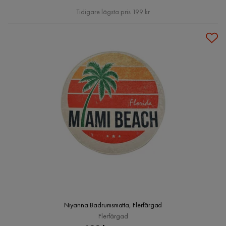
Pris
Tidigare lägsta pris 199 kr
Niyanna Badrumsmatta, Flerfärgad
Flerfärgad