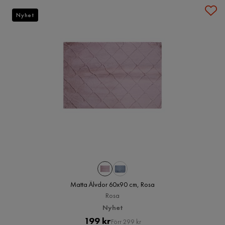
Nyhet
Matta Älvdor 60x90 cm, Rosa
Rosa
Nyhet
Pris
Original
199 kr
Förr 299 kr