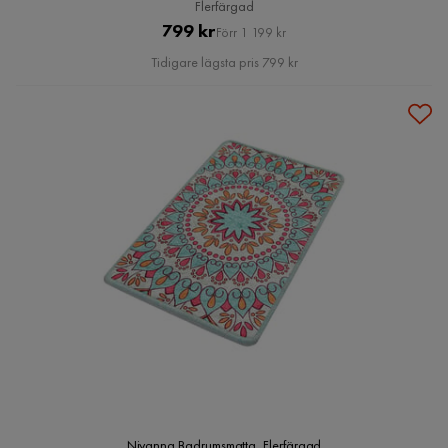
Flerfärgad
Pris
Original
799 kr
Förr 1 199 kr
Pris
Tidigare lägsta pris 799 kr
Niyanna Badrumsmatta, Flerfärgad