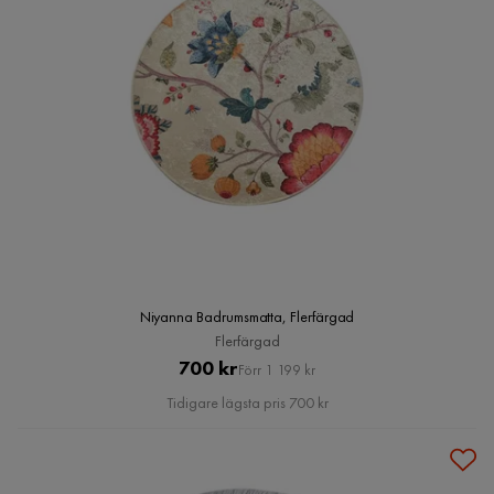
Niyanna Badrumsmatta, Flerfärgad
Flerfärgad
Pris
Original
700 kr
Förr 1 199 kr
Pris
Tidigare lägsta pris 700 kr