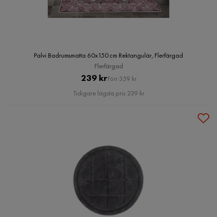
Palvi Badrumsmatta 60x150 cm Rektangulär, Flerfärgad
Flerfärgad
Pris
Original
239 kr
Förr 359 kr
Pris
Tidigare lägsta pris 239 kr