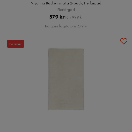
Niyanna Badrumsmatta 2-pack, Flerfärgad
Flerfärgad
Pris
Original
579 kr
Förr 999 kr
Pris
Tidigare lägsta pris 579 kr
Få kvar