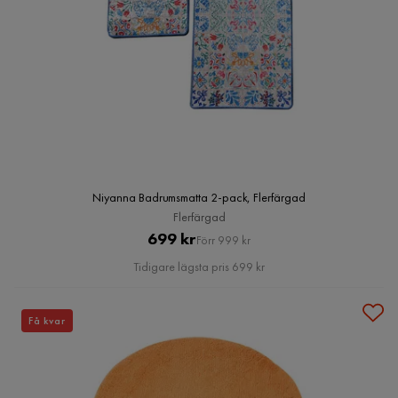
Niyanna Badrumsmatta 2-pack, Flerfärgad
Flerfärgad
Pris
Original
699 kr
Förr 999 kr
Pris
Tidigare lägsta pris 699 kr
Få kvar