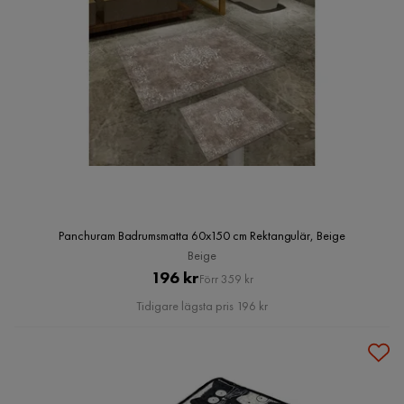
Panchuram Badrumsmatta 60x150 cm Rektangulär, Beige
Beige
Pris
Original
196 kr
Förr 359 kr
Pris
Tidigare lägsta pris 196 kr