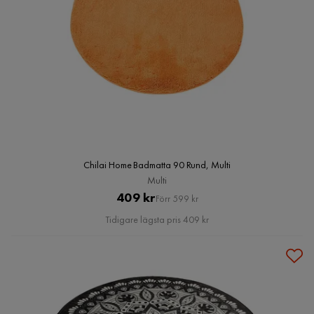
Chilai Home Badmatta 90 Rund, Multi
Multi
Pris
Original
409 kr
Förr 599 kr
Pris
Tidigare lägsta pris 409 kr