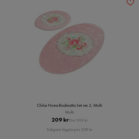
Chilai Home Badmatta Set om 2, Multi
Multi
Pris
Original
209 kr
Förr 309 kr
Pris
Tidigare lägsta pris 209 kr