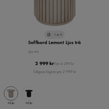
1 av 3
Soffbord Lemont Ljus trä
Ljus trä
Pris
Original
2 999 kr
Förr 4 399 kr
Pris
Tidigare lägsta pris 2 999 kr
Pris
Pris
+
0 kr
+
0 kr