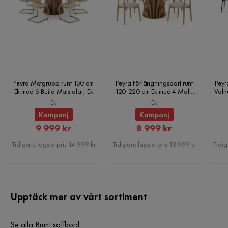
Peyra Matgrupp runt 150 cm
Peyra Förlängningsbart runt
Peyr
Ek med 6 Build Matstolar, Ek
120-220 cm Ek med 4 Molly
Valn
Matstolar, Ek
Ek
Ek
Kampanj
Kampanj
Rabatterat
Rabatterat
9 999 kr
8 999 kr
Pris
Pris
Tidigare lägsta pris 14 999 kr
Tidigare lägsta pris 13 999 kr
Tidig
Upptäck mer av vårt sortiment
Se alla Brunt soffbord