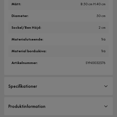
Mått
:
B:50 cm H:40 cm
Diameter
:
50 cm
Sockel/Ben Höjd
:
2 cm
Materialutseende
:
Trä
Material bordsskiva
:
Trä
Artikelnummer
:
SYN0032576
Specifikationer
Artikelnummer:
SYN0032576
Produktinformation
Storlek