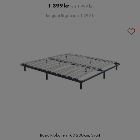
Pris
Original
1 399 kr
Förr 1 999 kr
Pris
Tidigare lägsta pris 1 399 kr
Basic Ribbotten 160 200 cm, Svart