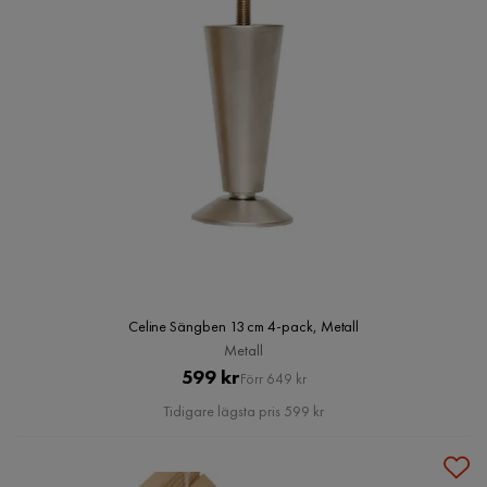
Celine Sängben 13 cm 4-pack, Metall
Metall
Pris
Original
599 kr
Förr 649 kr
Pris
Tidigare lägsta pris 599 kr