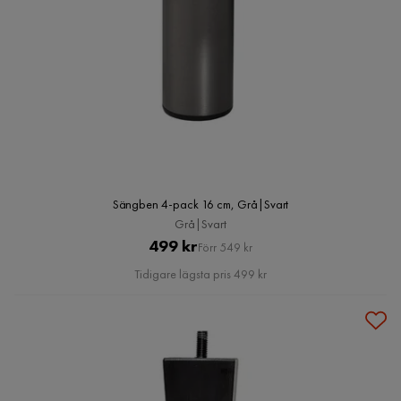
Sängben 4-pack 16 cm, Grå|Svart
Grå|Svart
Pris
Original
499 kr
Förr 549 kr
Pris
Tidigare lägsta pris 499 kr