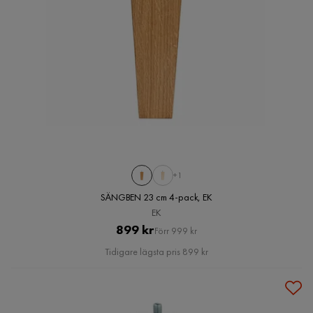
+1
SÄNGBEN 23 cm 4-pack, EK
EK
Pris
Original
899 kr
Förr 999 kr
Pris
Tidigare lägsta pris 899 kr