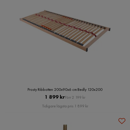
Prosty Ribbotten 200x90x6 cm Bedly 120x200
Pris
Original
1 899 kr
Förr 2 199 kr
Pris
Tidigare lägsta pris 1 899 kr