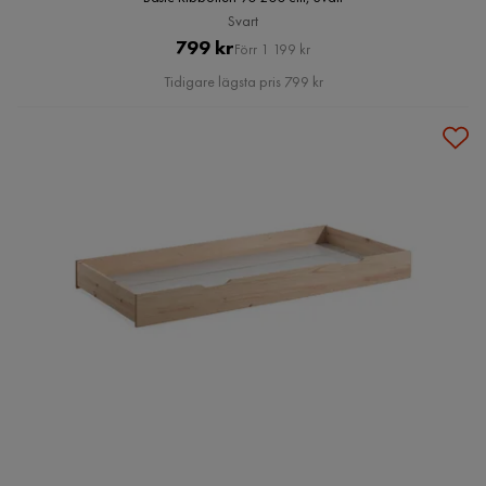
Svart
Pris
Original
799 kr
Förr 1 199 kr
Pris
Tidigare lägsta pris 799 kr