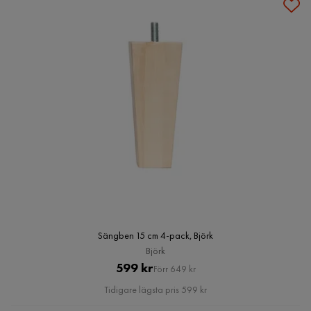
Sängben 15 cm 4-pack, Björk
Björk
Pris
Original
599 kr
Förr 649 kr
Pris
Tidigare lägsta pris 599 kr