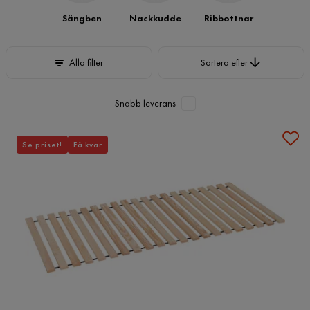
Sängben
Nackkudde
Ribbottnar
Sortera efter
Alla filter
Sortera efter
Snabb leverans
Se priset!
Få kvar