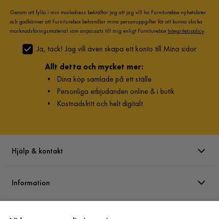
Genom att fylla i min mailadress bekräftar jag att jag vill ha Furniturebox nyhetsbrev
och godkänner att Furniturebox behandlar mina personuppgifter för att kunna skicka
marknadsföringsmaterial som anpassats till mig enligt Furniturebox
Integritetspolicy
.
Ja, tack! Jag vill även skapa ett konto till Mina sidor.
Allt detta och mycket mer:
•
Dina köp samlade på ett ställe
•
Personliga erbjudanden online & i butik
•
Kostnadsfritt och helt digitalt
Hjälp & kontakt
Information
Varumärken