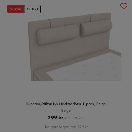
Få kvar
Outlet
Superior/Hilton Lyx NackstödStor 1-pack, Beige
Beige
Pris
Original
299 kr
Förr 1 299 kr
Pris
Tidigare lägsta pris 299 kr