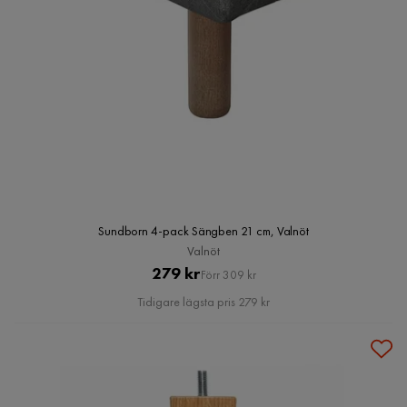
Sundborn 4-pack Sängben 21 cm, Valnöt
Valnöt
Pris
Original
279 kr
Förr 309 kr
Pris
Tidigare lägsta pris 279 kr