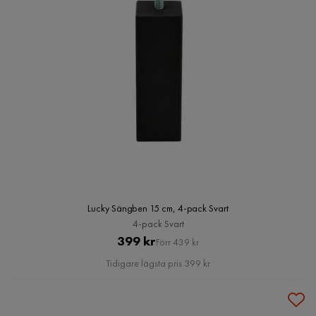
Lucky Sängben 15 cm, 4-pack Svart
4-pack Svart
Pris
Original
399 kr
Förr 439 kr
Pris
Tidigare lägsta pris 399 kr