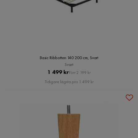
Basic Ribbotten 140 200 cm, Svart
Svart
Pris
Original
1 499 kr
Förr 2 199 kr
Pris
Tidigare lägsta pris 1 499 kr