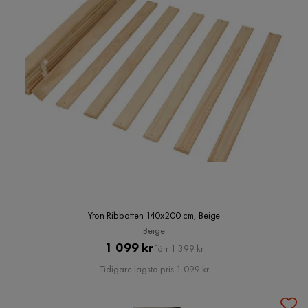
Yron Ribbotten 140x200 cm, Beige
Beige
Pris
Original
1 099 kr
Förr 1 399 kr
Pris
Tidigare lägsta pris 1 099 kr