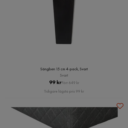
Sängben 15 cm 4-pack, Svart
Svart
Pris
Original
99 kr
Förr 649 kr
Pris
Tidigare lägsta pris 99 kr