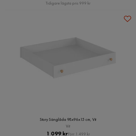
Pris
Tidigare lägsta pris 999 kr
Story Sänglåda 98x96x15 cm, Vit
Vit
Pris
Original
1 099 kr
Förr 1 499 kr