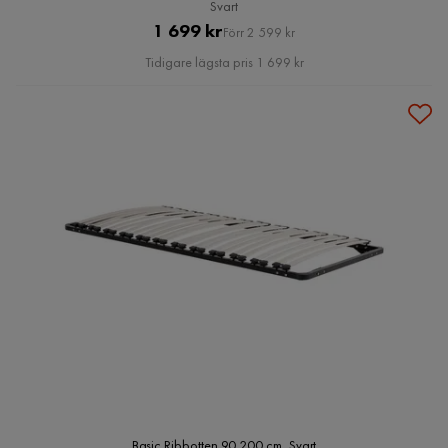
Svart
Pris
Original
1 699 kr
Förr 2 599 kr
Pris
Tidigare lägsta pris 1 699 kr
Basic Ribbotten 90 200 cm, Svart