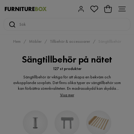
Hem
Möbler
Tillbehör & accessoarer
Sängtillbehör
Sängtillbehör på nätet
127 st produkter
Sängtillbehör är viktiga för att skapa en bekväm och
avkopplande sovplats. Det finns olika typer av sängtillbehör som
kan förbättra sömnkvaliteten. En madrassskydd kan skydda
madrassen från fläckar och slitage. Kuddar och täcken är viktiga
Visa mer
för att ge rätt stöd och värme under natten. Sängkläder som lakan
och örngott bör vara av hög kvalitet för att ge en skön känsla mot
huden. Det finns även olika typer av kuddar och täcken för att
passa olika preferenser och behov. Att investera i bra
sängtillbehör kan bidra till en god natts sömn och välmående.