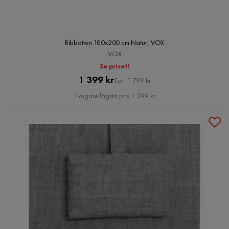
Ribbotten 180x200 cm Natur, VOX
VOX
Se priset!
Pris
Original
1 399 kr
Förr 1 799 kr
Pris
Tidigare lägsta pris 1 399 kr