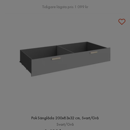
Pris
Tidigare lägsta pris 1 099 kr
Pok Sänglåda 200x83x32 cm, Svart/Grå
Svart/Grå