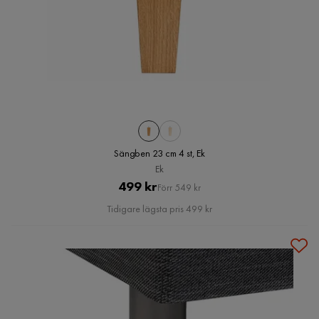
Sängben 23 cm 4 st, Ek
Ek
Pris
Original
499 kr
Förr 549 kr
Pris
Tidigare lägsta pris 499 kr