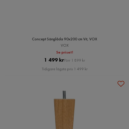
Concept Sänglåda 90x200 cm Vit, VOX
VOX
Se priset!
Pris
Original
1 499 kr
Förr 1 899 kr
Pris
Tidigare lägsta pris 1 499 kr