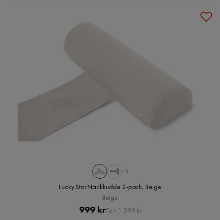
+3
Lucky Stor Nackkudde 2-pack, Beige
Beige
Pris
Original
999 kr
Förr 1 099 kr