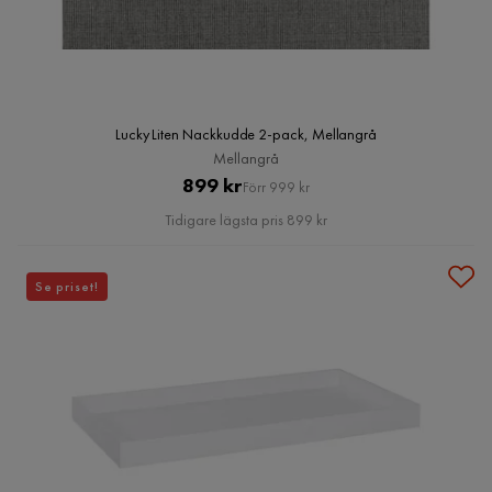
Lucky Liten Nackkudde 2-pack, Mellangrå
Mellangrå
Pris
Original
899 kr
Förr 999 kr
Pris
Tidigare lägsta pris 899 kr
Se priset!