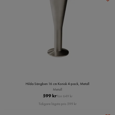
Hilda Sängben 16 cm Konisk 4-pack, Metall
Metall
Pris
Original
599 kr
Förr 649 kr
Pris
Tidigare lägsta pris 599 kr