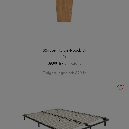
Sängben 15 cm 4-pack, Ek
Ek
Pris
Original
599 kr
Förr 649 kr
Pris
Tidigare lägsta pris 599 kr