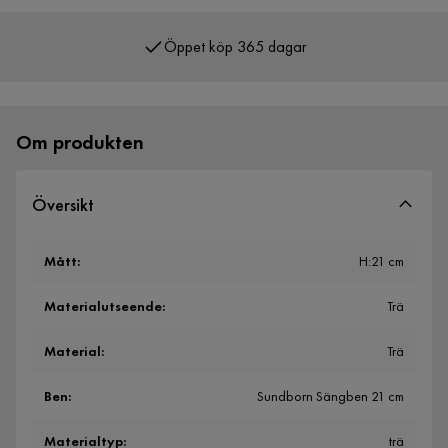
Öppet köp 365 dagar
Om produkten
Översikt
Mått
:
H:21 cm
Materialutseende
:
Trä
Material
:
Trä
Ben
:
Sundborn Sängben 21 cm
Materialtyp
:
trä