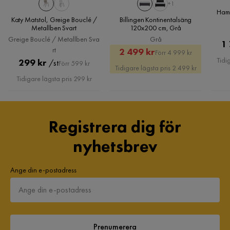
+1
Hamm
Katy Matstol, Greige Bouclé /
Billingen Kontinentalsäng
Metallben Svart
120x200 cm, Grå
Greige Bouclé / Metallben Sva
Grå
1
rt
Rabatterat
Original
2 499 kr
Förr 4 999 kr
Tidi
Pris
Original
299 kr
/st
Förr 599 kr
Pris
Pris
Tidigare lägsta pris 2 499 kr
Pris
Tidigare lägsta pris 299 kr
Registrera dig för
nyhetsbrev
Ange din e-postadress
Prenumerera