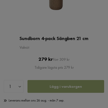
Sundborn 4-pack Sängben 21 cm
Valnöt
Pris
Original
279 kr
Förr 309 kr
Pris
Tidigare lägsta pris 279 kr
Lägg i varukorgen
Leverans mellan ons 26 aug. - mån 7 sep.