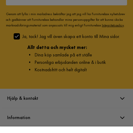
Genom att fylla i min mailadress bekräftar jag att jag vill ha Furniturebox nyhetsbrev
och godkänner att Furniturebox behandlar mina personuppgifter för att kunna skicka
marknadsföringsmaterial som anpassats till mig enligt Furniturebox
Integritetspolicy
.
Ja, tack! Jag vill även skapa ett konto till Mina sidor.
Allt detta och mycket mer:
•
Dina köp samlade på ett ställe
•
Personliga erbjudanden online & i butik
•
Kostnadsfritt och helt digitalt
Hjälp & kontakt
Information