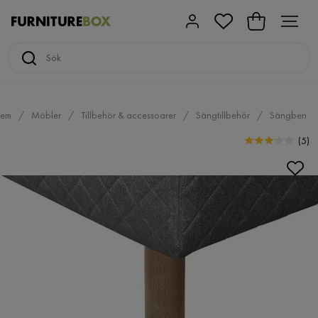
em
Möbler
Tillbehör & accessoarer
Sängtillbehör
Sängben
(
5
)