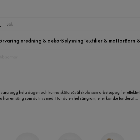
örvaring
Inredning & dekor
Belysning
Textilier & mattor
Barn &
Ribbottnar
l vara pigg hela dagen och kunna sköta såväl skola som arbetsuppgifter effektivt
 du har en säng som du trivs med. Har du en hel sängram, eller kanske funderat på
ig ribbotten hittar du enkelt på internet. Här är utbudet betydligt större och du
slipper dessutom långa köer, det är bara att lägga din beställning när du hittat