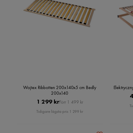
Wojtex Ribbotten 200x140x5 cm Bedly
Elektrycz
200x140
4
Pris
Original
1 299 kr
Förr 1 499 kr
Ti
Pris
Tidigare lägsta pris 1 299 kr