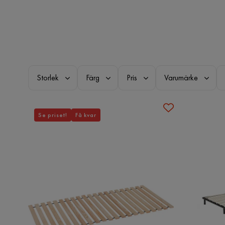
Storlek
Färg
Pris
Varumärke
Se priset!
Få kvar