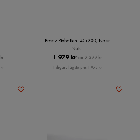
Bromz Ribbotten 140x200, Natur
Natur
Pris
Original
1 979 kr
kr
Förr 2 399 kr
Pris
 kr
Tidigare lägsta pris 1 979 kr