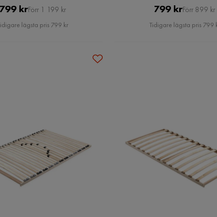
Pris
Original
Pris
Original
799 kr
799 kr
Förr 1 199 kr
Förr 899 kr
Pris
Pris
idigare lägsta pris 799 kr
Tidigare lägsta pris 799 