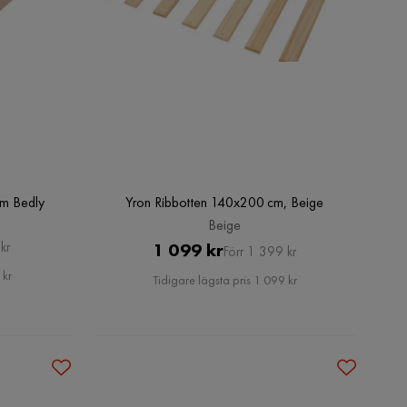
cm Bedly
Yron Ribbotten 140x200 cm, Beige
Beige
Pris
Original
kr
1 099 kr
Förr 1 399 kr
Pris
 kr
Tidigare lägsta pris 1 099 kr