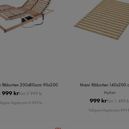
ny Ribbotten 200x80xcm 90x200
Marvi Ribbotten 140x200 c
Pris
Original
 999 kr
Nyhet
Förr 5 999 kr
Pris
Original
999 kr
Pris
Förr 1 499 k
digare lägsta pris 4 999 kr
Pris
Tidigare lägsta pris 999 