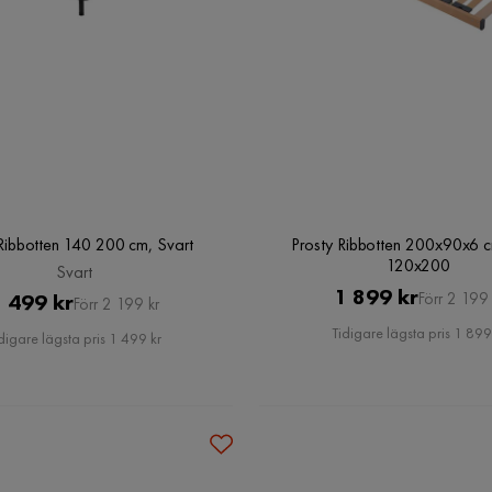
Ribbotten 140 200 cm, Svart
Prosty Ribbotten 200x90x6 
120x200
Svart
Pris
Original
1 899 kr
Pris
Original
 499 kr
Förr 2 199 
Förr 2 199 kr
Pris
Pris
Tidigare lägsta pris 1 899
digare lägsta pris 1 499 kr