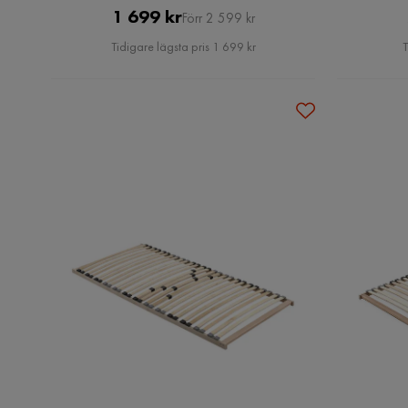
Pris
Original
1 699 kr
Förr 2 599 kr
Pris
Tidigare lägsta pris 1 699 kr
T