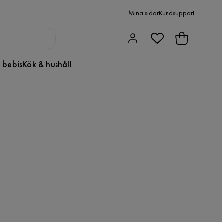
Mina sidor
Kundsupport
 bebis
Kök & hushåll