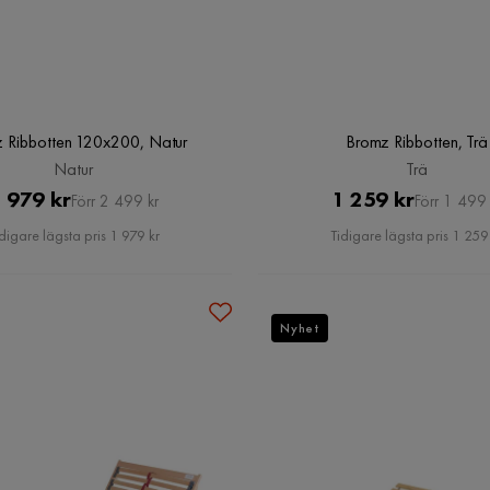
 Ribbotten 120x200, Natur
Bromz Ribbotten, Trä
Natur
Trä
Pris
Original
Pris
Original
 979 kr
1 259 kr
Förr 2 499 kr
Förr 1 499 
Pris
Pris
digare lägsta pris 1 979 kr
Tidigare lägsta pris 1 259
Nyhet