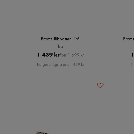
Bromz Ribbotten, Trä
Bromz
Trä
Pris
Original
1 439 kr
1
Förr 1 699 kr
Pris
Tidigare lägsta pris 1 439 kr
Ti