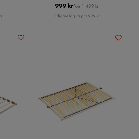
Pris
Original
999 kr
Förr 1 499 kr
Pris
kr
Tidigare lägsta pris 999 kr