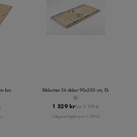
m furu
Ribbotten 26 ribbor 90x200 cm, Ek
Ek
Pris
Original
1 529 kr
Förr 2 199 kr
r
Pris
Tidigare lägsta pris 1 529 kr
kr