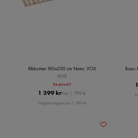
Ribbotten 180x200 cm Natur, VOX
Basic 
VOX
1
Se priset!
Pris
Original
1 399 kr
Förr 1 799 kr
Ti
Pris
Tidigare lägsta pris 1 399 kr