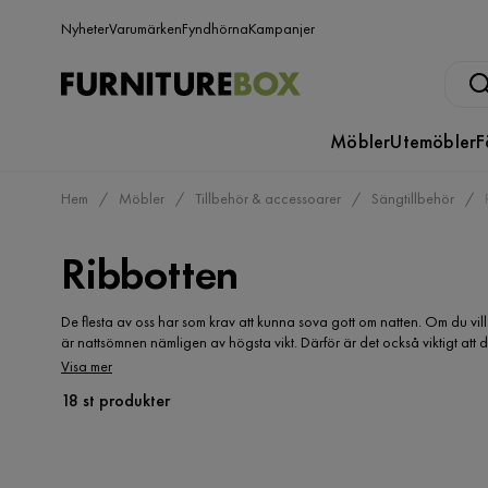
Nyheter
Varumärken
Fyndhörna
Kampanjer
Möbler
Utemöbler
F
Hem
Möbler
Tillbehör & accessoarer
Sängtillbehör
Ribbotten
De flesta av oss har som krav att kunna sova gott om natten. Om du vil
är nattsömnen nämligen av högsta vikt. Därför är det också viktigt att
att investera i en, kommer du också vara i behov av en ribbotten. En bill
Visa mer
kan enkelt jämföra flera olika intressanta produkter med varandra. Du 
18 st produkter
det du vill ha.