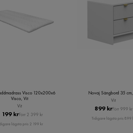
äddmadrass Visco 120x200x6
Novaj Sängbord 35 cm, 
Visco, Vit
Vit
Vit
Pris
Original
899 kr
Förr 999 kr
Pris
Original
 199 kr
Förr 2 399 kr
Pris
Tidigare lägsta pris 899 
Pris
digare lägsta pris 2 199 kr