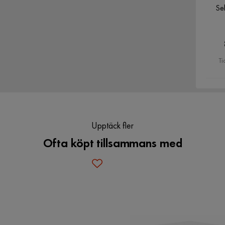
Se
arkt att köpa de !!
Ti
Verified by Trustvoice
Upptäck fler
Ofta köpt tillsammans med