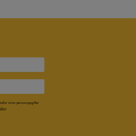
andlar mina personuppgifter
olicy
.