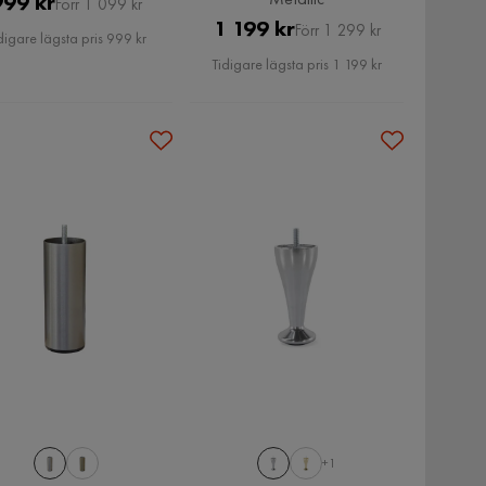
Pris
Original
999 kr
Förr 1 099 kr
Pris
Original
1 199 kr
Pris
Förr 1 299 kr
digare lägsta pris 999 kr
Pris
Tidigare lägsta pris 1 199 kr
+1