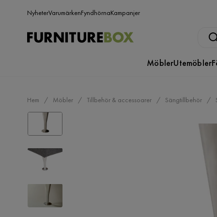
Nyheter
Varumärken
Fyndhörna
Kampanjer
Möbler
Utemöbler
F
Hem
Möbler
Tillbehör & accessoarer
Sängtillbehör