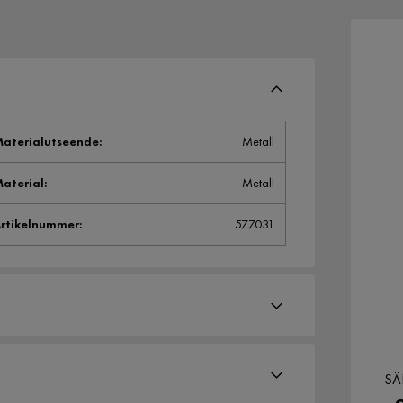
aterialutseende
:
Metall
aterial
:
Metall
rtikelnummer
:
577031
SÄ