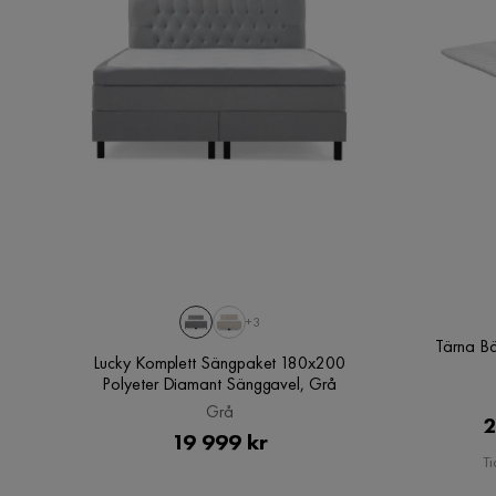
+3
Tärna B
Lucky Komplett Sängpaket 180x200
Polyeter Diamant Sänggavel, Grå
Grå
2
Pris
19 999 kr
Ti