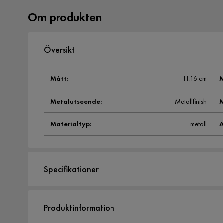
Om produkten
Översikt
Mått
:
H:16 cm
M
Metalutseende
:
Metallfinish
M
Materialtyp
:
metall
A
Specifikationer
Artikelnummer:
577031
Produktinformation
Storlek