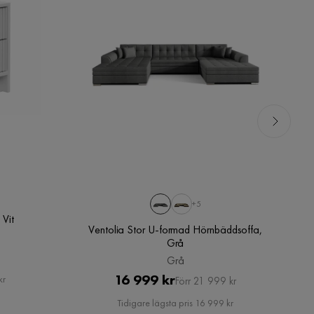
+5
Vit
Ventolia Stor U-formad Hörnbäddsoffa,
Grå
Grå
Pris
Original
16 999 kr
kr
Förr 21 999 kr
Pris
Tidigare lägsta pris 16 999 kr