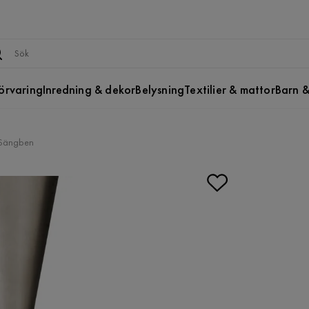
örvaring
Inredning & dekor
Belysning
Textilier & mattor
Barn &
Sängben