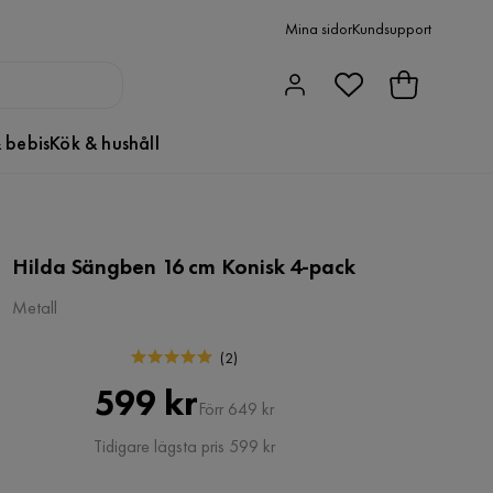
Mina sidor
Kundsupport
 bebis
Kök & hushåll
Hilda Sängben 16 cm Konisk 4-pack
Metall
(
2
)
Pris
Original
599 kr
Förr 649 kr
Pris
Tidigare lägsta pris 599 kr