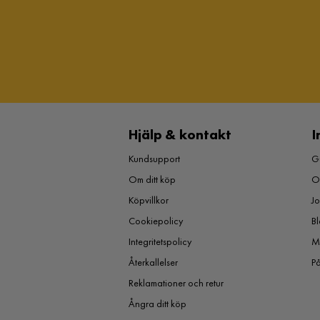
Hjälp & kontakt
I
Kundsupport
Gu
Om ditt köp
O
Köpvillkor
J
Cookiepolicy
Bl
Integritetspolicy
M
Återkallelser
P
Reklamationer och retur
Ångra ditt köp