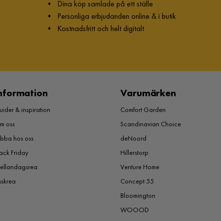
•
Dina köp samlade på ett ställe
•
Personliga erbjudanden online & i butik
•
Kostnadsfritt och helt digitalt
nformation
Varumärken
ider & inspiration
Comfort Garden
m oss
Scandinavian Choice
obba hos oss
deNoord
ack Friday
Hillerstorp
ellandagsrea
Venture Home
åskrea
Concept 55
Bloomington
WOOOD