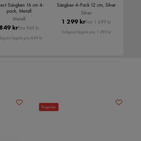
lect Sängben 16 cm 4-
Sängben 4-Pack 12 cm, Silver
pack, Metall
Silver
Metall
Pris
Original
1 299 kr
Förr 1 699 kr
Pris
Original
849 kr
Förr 949 kr
Pris
Tidigare lägsta pris 1 299 kr
Pris
digare lägsta pris 849 kr
Populär