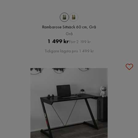
Rambarose Sittsäck 60 cm, Grå
Grå
Pris
Original
1 499 kr
Förr 2 199 kr
Pris
Tidigare lägsta pris 1 499 kr