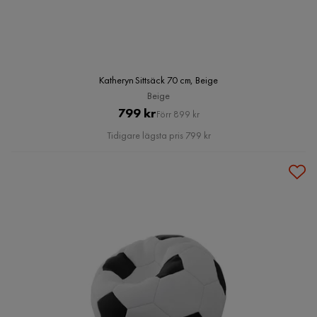
Katheryn Sittsäck 70 cm, Beige
Beige
Pris
Original
799 kr
Förr 899 kr
Pris
Tidigare lägsta pris 799 kr