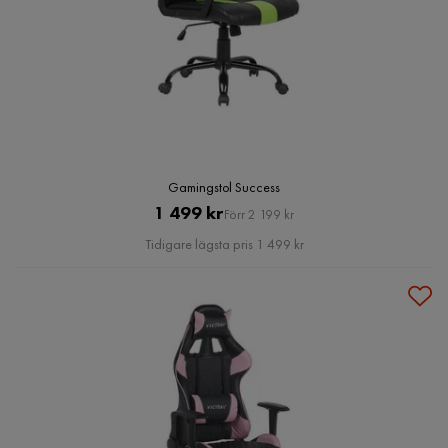
Gamingstol Success
Pris
Original
1 499 kr
Förr 2 199 kr
Pris
Tidigare lägsta pris 1 499 kr