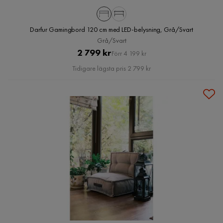
Darfur Gamingbord 120 cm med LED-belysning, Grå/Svart
Grå/Svart
Pris
Original
2 799 kr
Förr 4 199 kr
Pris
Tidigare lägsta pris 2 799 kr