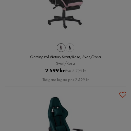
Gamingstol Victory Svart/Rosa, Svart/Rosa
Svart/Rosa
Pris
Original
2 599 kr
Förr 3 799 kr
Pris
Tidigare lägsta pris 2 599 kr