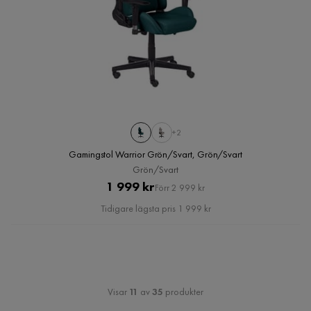
+2
Gamingstol Warrior Grön/Svart, Grön/Svart
Grön/Svart
Pris
Original
1 999 kr
Förr 2 999 kr
Pris
Tidigare lägsta pris 1 999 kr
Visar
11
av
35
produkter