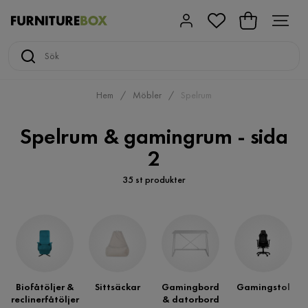
Hem
Möbler
Spelrum
Spelrum & gamingrum - sida
2
35 st produkter
Biofåtöljer &
Sittsäckar
Gamingbord
Gamingstol
reclinerfåtöljer
& datorbord