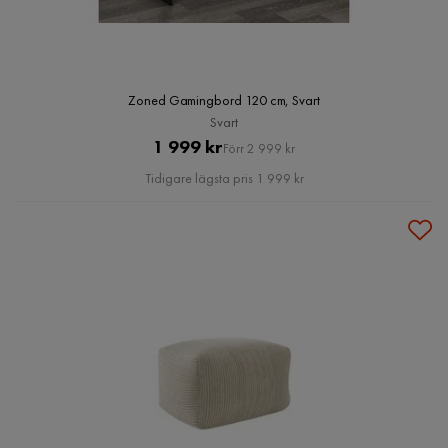
Zoned Gamingbord 120 cm, Svart
Svart
Pris
Original
1 999 kr
Förr 2 999 kr
Pris
Tidigare lägsta pris 1 999 kr