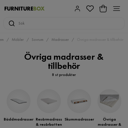
em
Möbler
Sovrum
Madrasser
Övriga madrasser & tillbehör
Övriga madrasser &
tillbehör
8 st produkter
Bäddmadrasser
Resårmadrass
Skummadrasser
Övriga
& resårbotten
madrasser &