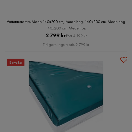
Vattenmadrass Mono 140x200 cm, Medelhög, 140x200 cm, Medelhög
140x200 cm, Medelhög
Pris
Original
2 799 kr
Förr 4 199 kr
Pris
Tidigare lägsta pris 2 799 kr
Bevaka