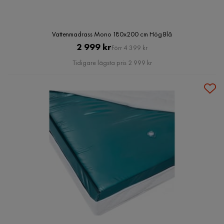
Vattenmadrass Mono 180x200 cm Hög Blå
Pris
Original
2 999 kr
Förr 4 399 kr
Pris
Tidigare lägsta pris 2 999 kr