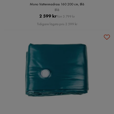
Mono Vattenmadrass 160 200 cm, Blå
Blå
Pris
Original
2 599 kr
Förr 3 799 kr
Pris
Tidigare lägsta pris 2 599 kr