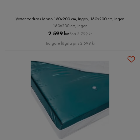
Vattenmadrass Mono 160x200 cm, Ingen, 160x200 cm, Ingen
160x200 cm, Ingen
Pris
Original
2 599 kr
Förr 3 799 kr
Pris
Tidigare lägsta pris 2 599 kr