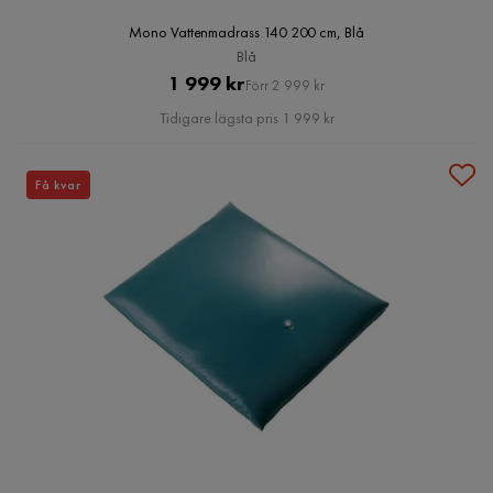
Mono Vattenmadrass 140 200 cm, Blå
Blå
Pris
Original
1 999 kr
Förr 2 999 kr
Pris
Tidigare lägsta pris 1 999 kr
Få kvar