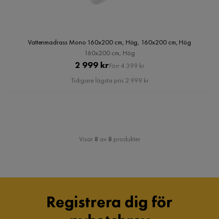
Vattenmadrass Mono 160x200 cm, Hög, 160x200 cm, Hög
160x200 cm, Hög
Pris
Original
2 999 kr
Förr 4 399 kr
Pris
Tidigare lägsta pris 2 999 kr
Visar
8
av
8
produkter
Registrera dig för