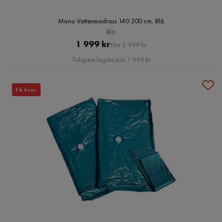
Mono Vattenmadrass 140 200 cm, Blå
Blå
Pris
Original
1 999 kr
Förr 2 999 kr
Pris
Tidigare lägsta pris 1 999 kr
Få kvar