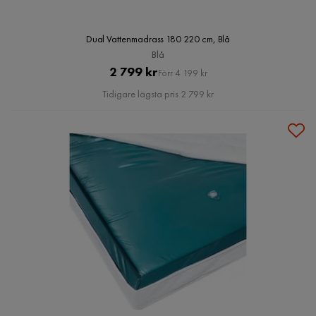
Dual Vattenmadrass 180 220 cm, Blå
Blå
Pris
Original
2 799 kr
Förr 4 199 kr
Pris
Tidigare lägsta pris 2 799 kr