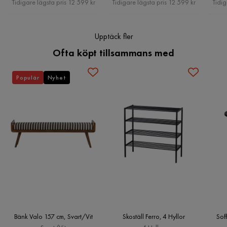
Tidigare lägsta pris 12 599 kr
Tidigare lägsta pris 12 599 kr
Tidig
Bäddbar
Ja
Upptäck fler
Övrigt
Ofta köpt tillsammans med
Färg
Blå,Grön
Populär
Nyhet
Form
Rak
Färgnamn
Blågrön
Garanti
10 år
Stil
Modern
Utdragbar dagbädd
Nej
Fotpall ingår
Nej
Bänk Valo 157 cm, Svart/Vit
Skoställ Ferro, 4 Hyllor
Sof
Bäddriktning
Längsbäddad