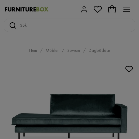
Hem
Möbler
Sovrum
Dagbäddar