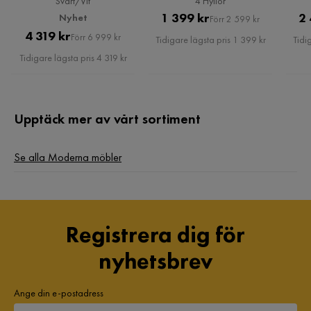
Svart/Vit
4 Hyllor
Pris
Original
1 399 kr
2 
Nyhet
Förr 2 599 kr
Serie
Pris
Original
4 319 kr
Pris
Förr 6 999 kr
Tidigare lägsta pris 1 399 kr
Tidi
Pris
Armstöd
Ja
Tidigare lägsta pris 4 319 kr
Upptäck mer av vårt sortiment
Se alla Moderna möbler
Registrera dig för
nyhetsbrev
Ange din e-postadress