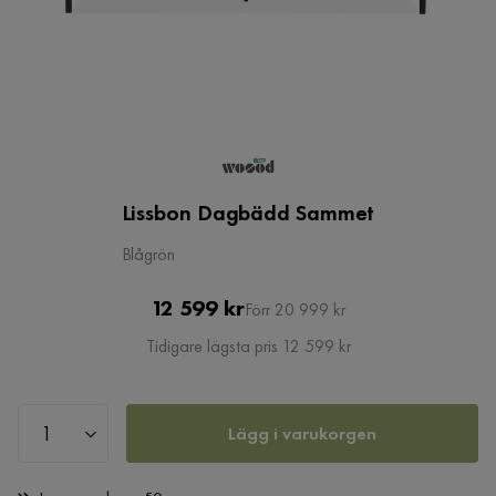
Lissbon Dagbädd Sammet
Blågrön
Pris
Original
12 599 kr
Förr 20 999 kr
Pris
Tidigare lägsta pris 12 599 kr
Lägg i varukorgen