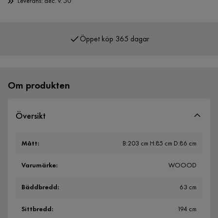
Leverans: dec. v. 50
Öppet köp 365 dagar
Över 400 000 nöjda kunder
Om produkten
Översikt
Mått
:
B:203 cm H:85 cm D:86 cm
Varumärke
:
WOOOD
Bäddbredd
:
63 cm
Sittbredd
:
194 cm