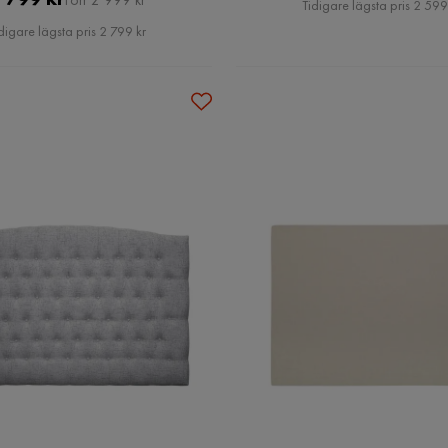
Pris
Tidigare lägsta pris 2 599
Pris
digare lägsta pris 2 799 kr