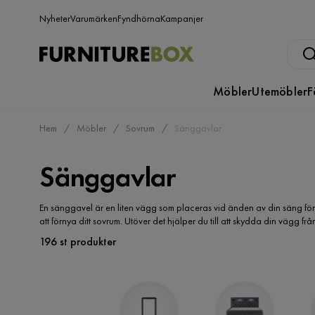
Nyheter
Varumärken
Fyndhörna
Kampanjer
Möbler
Utemöbler
F
Hem
Möbler
Sovrum
Sänggavlar
Sänggavlar
En sänggavel är en liten vägg som placeras vid änden av din säng för att g
att förnya ditt sovrum. Utöver det hjälper du till att skydda din vägg frå
196 st produkter