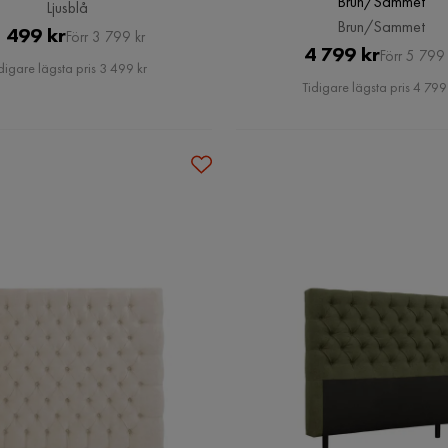
Brun/Sammet
Ljusblå
Brun/Sammet
Pris
Original
 499 kr
Förr 3 799 kr
Pris
Original
4 799 kr
Förr 5 799 
Pris
digare lägsta pris 3 499 kr
Pris
Tidigare lägsta pris 4 799