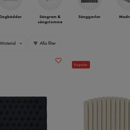
Dagbäddar
Sängram &
Sänggavlar
Madra
sängstomme
Material
Alla filter
Populär