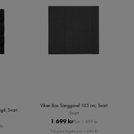
Viken Bas Sänggavel 105 cm, Svart
gd, Svart
Svart
Pris
Original
1 699 kr
Förr 1 899 kr
kr
Pris
Tidigare lägsta pris 1 699 kr