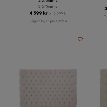
Grå/Sammet
Grå/Sammet
3
Pris
Original
4 599 kr
Förr 5 599 kr
Ti
Pris
Tidigare lägsta pris 4 599 kr