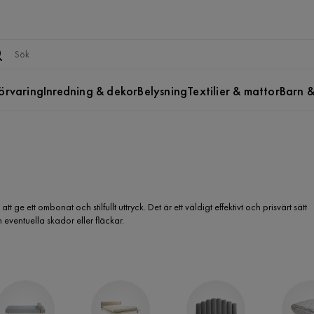
örvaring
Inredning & dekor
Belysning
Textilier & mattor
Barn &
e ett ombonat och stilfullt uttryck. Det är ett väldigt effektivt och prisvärt sätt
n eventuella skador eller fläckar.