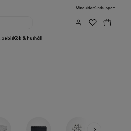
Mina sidor
Kundsupport
 bebis
Kök & hushåll