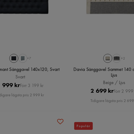
+7
+2
ant Sänggavel 140x120, Svart
Davia Sänggavel Sammet 140 c
Ljus
Svart
Beige / Ljus
Pris
Original
 999 kr
Förr 3 199 kr
Pris
Original
2 699 kr
Förr 2 999 
Pris
digare lägsta pris 2 999 kr
Pris
Tidigare lägsta pris 2 699
Populär