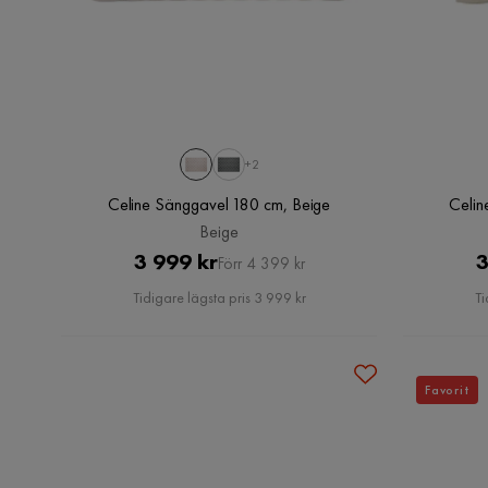
+2
Celine Sänggavel 180 cm, Beige
Beige
Pris
Original
3 999 kr
3
Förr 4 399 kr
Pris
Tidigare lägsta pris 3 999 kr
Ti
Favorit