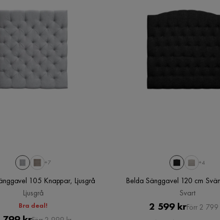
+7
+4
änggavel 105 Knappar, Ljusgrå
Belda Sänggavel 120 cm Svän
Ljusgrå
Svart
Pris
Original
2 599 kr
Bra deal!
Förr 2 799 
Pris
Original
 799 kr
Förr 2 999 kr