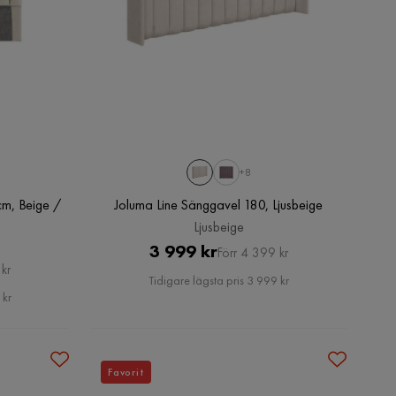
+8
m, Beige /
Joluma Line Sänggavel 180, Ljusbeige
Ljusbeige
Pris
Original
3 999 kr
Förr 4 399 kr
kr
Pris
Tidigare lägsta pris 3 999 kr
 kr
Favorit