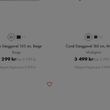
+1
+2
Celine Sänggavel 105 cm, Beige
Coral Sänggavel 160 cm, M
Beige
Mörkgrön
Pris
Original
Pris
Original
 299 kr
3 499 kr
Förr 3 599 kr
Förr 3 799 
Pris
Pris
digare lägsta pris 3 299 kr
Tidigare lägsta pris 3 499