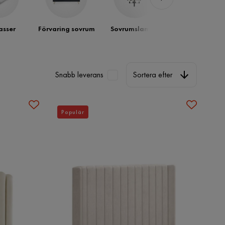
sser
Förvaring sovrum
Sovrumslampa
Möbelset för
sovrum
Sortera efter
Snabb leverans
Sortera efter
Populär