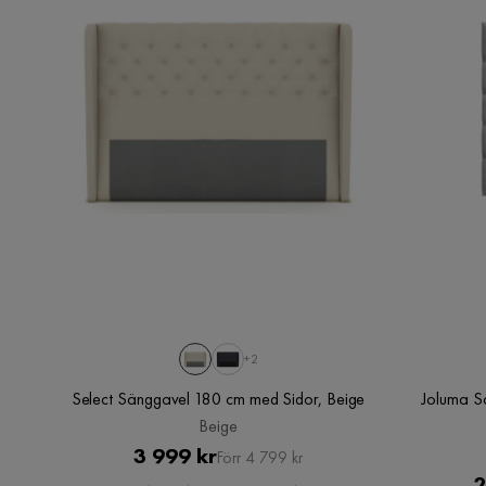
+2
Select Sänggavel 180 cm med Sidor, Beige
Joluma S
Beige
Pris
Original
3 999 kr
Förr 4 799 kr
2