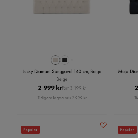
+3
Lucky Diamant Sänggavel 140 cm, Beige
Meja Diam
Beige
Pris
Original
2 999 kr
2
Förr 3 199 kr
Pris
Tidigare lägsta pris 2 999 kr
Ti
Populär
Populär