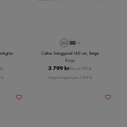
+2
örkgrön
Celine Sänggavel 160 cm, Beige
Beige
Pris
Original
3 799 kr
kr
Förr 4 199 kr
Pris
 kr
Tidigare lägsta pris 3 799 kr