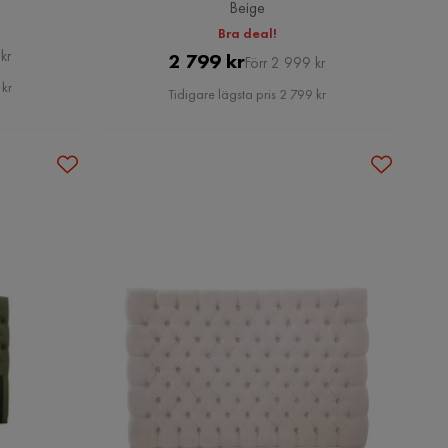
Beige
Bra deal!
kr
Pris
Original
2 799 kr
Förr 2 999 kr
Pris
 kr
Tidigare lägsta pris 2 799 kr