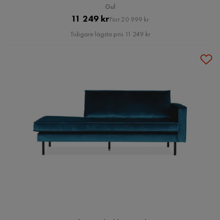
Gul
Pris
Original
11 249 kr
Förr 20 999 kr
Pris
Tidigare lägsta pris 11 249 kr