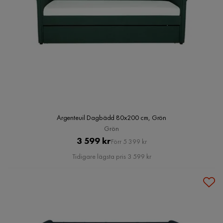
Argenteuil Dagbädd 80x200 cm, Grön
Grön
Pris
Original
3 599 kr
Förr 5 399 kr
Pris
Tidigare lägsta pris 3 599 kr