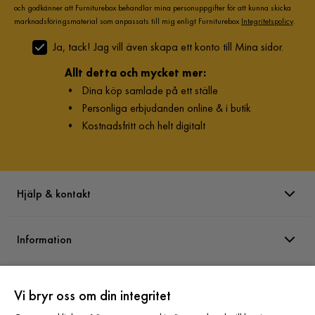
och godkänner att Furniturebox behandlar mina personuppgifter för att kunna skicka
marknadsföringsmaterial som anpassats till mig enligt Furniturebox
Integritetspolicy
.
Ja, tack! Jag vill även skapa ett konto till Mina sidor.
Allt detta och mycket mer:
•
Dina köp samlade på ett ställe
•
Personliga erbjudanden online & i butik
•
Kostnadsfritt och helt digitalt
Hjälp & kontakt
Information
Varumärken
Vi bryr oss om din integritet