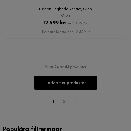
Lissbon Dagbädd Vänster, Grön
Grön
Pris
Original
12 599 kr
Förr 20 999 kr
Pris
Tidigare lägsta pris 12 599 kr
Visar
24
av
44
produkter
Ladda fler produkter
1
2
Populära filtreringar