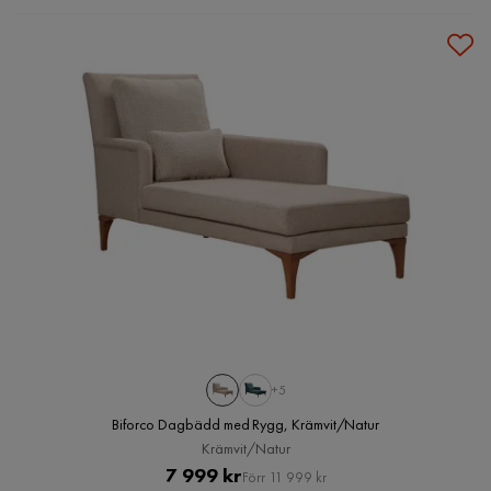
+5
Biforco Dagbädd med Rygg, Krämvit/Natur
Krämvit/Natur
Pris
Original
7 999 kr
Förr 11 999 kr