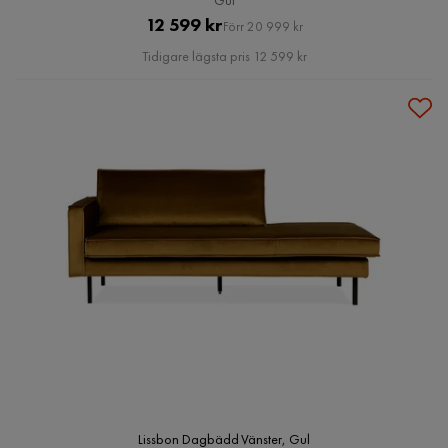
Gul
Pris
Original
12 599 kr
Förr 20 999 kr
Pris
Tidigare lägsta pris 12 599 kr
Lissbon Dagbädd Vänster, Gul