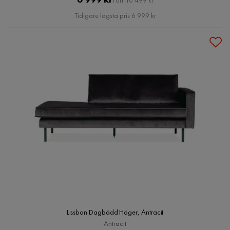
Förr 10 499 kr
Pris
Tidigare lägsta pris 6 999 kr
Lissbon Dagbädd Höger, Antracit
Antracit