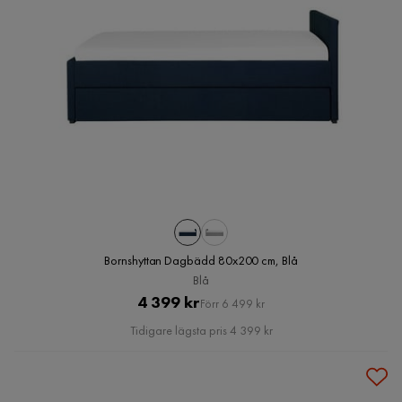
Bornshyttan Dagbädd 80x200 cm, Blå
Blå
Pris
Original
4 399 kr
Förr 6 499 kr
Pris
Tidigare lägsta pris 4 399 kr