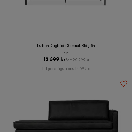
Lissbon Dagbädd Sammet, Blågrön
Blågrön
Pris
Original
12 599 kr
Förr 20 999 kr
Pris
Tidigare lägsta pris 12 599 kr