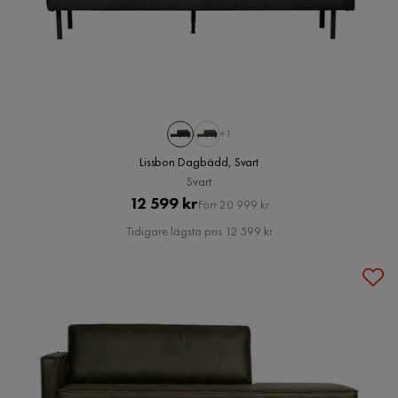
+1
Lissbon Dagbädd, Svart
Svart
Pris
Original
12 599 kr
Förr 20 999 kr
Pris
Tidigare lägsta pris 12 599 kr