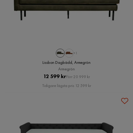
+1
Lissbon Dagbädd, Armegrön
Armegrön
Pris
Original
12 599 kr
Förr 20 999 kr
Pris
Tidigare lägsta pris 12 599 kr