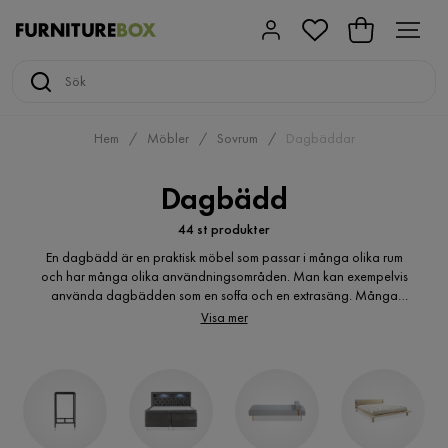
Hem
Möbler
Sovrum
Dagbäddar
Dagbädd
44 st produkter
En dagbädd är en praktisk möbel som passar i många olika rum
och har många olika användningsområden. Man kan exempelvis
använda dagbädden som en soffa och en extrasäng. Många
modeller har även förvaringsutrymmen inkorporerade i designen
Visa mer
och just extra förvaring är något som nästan alla hem behöver.