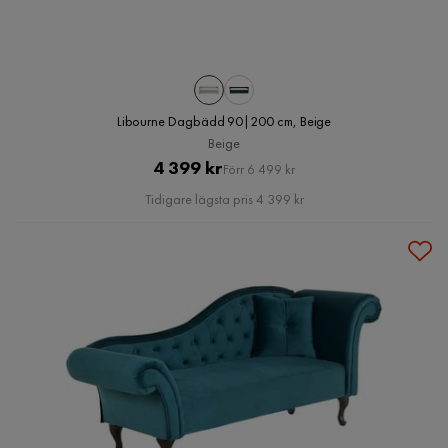
Libourne Dagbädd 90|200 cm, Beige
Beige
Pris
Original
4 399 kr
Förr 6 499 kr
Pris
Tidigare lägsta pris 4 399 kr