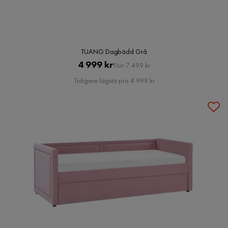
TUANG Dagbädd Grå
Pris
Original
4 999 kr
Förr 7 499 kr
Pris
Tidigare lägsta pris 4 999 kr