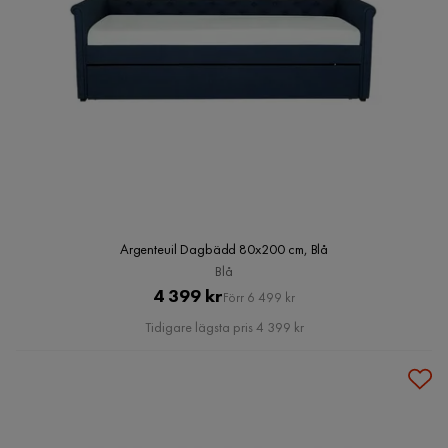
Argenteuil Dagbädd 80x200 cm, Blå
Blå
Pris
Original
4 399 kr
Förr 6 499 kr
Pris
Tidigare lägsta pris 4 399 kr