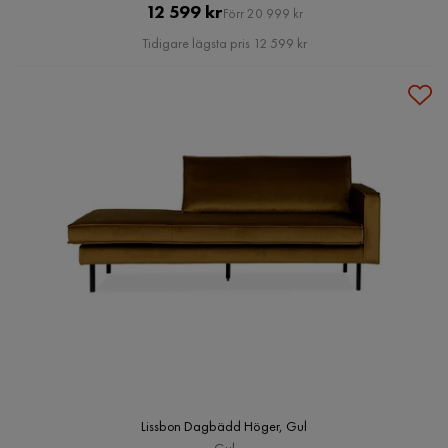
Pris
Original
12 599 kr
Förr 20 999 kr
Pris
Tidigare lägsta pris 12 599 kr
Lissbon Dagbädd Höger, Gul