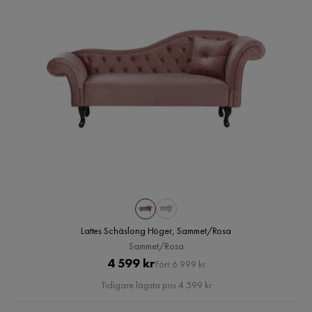
Lattes Schäslong Höger, Sammet/Rosa
Sammet/Rosa
Pris
Original
4 599 kr
Förr 6 999 kr
Pris
Tidigare lägsta pris 4 599 kr