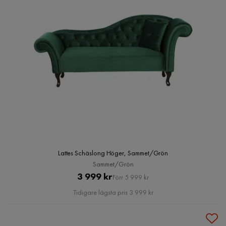
Lattes Schäslong Höger, Sammet/Grön
Sammet/Grön
Pris
Original
3 999 kr
Förr 5 999 kr
Pris
Tidigare lägsta pris 3 999 kr