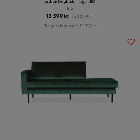
Lissbon Dagbädd Höger, Blå
Blå
Pris
Original
12 599 kr
Förr 20 999 kr
Pris
Tidigare lägsta pris 12 599 kr