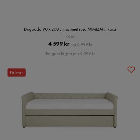
Dagbädd 90 x 200 cm sammet rosa MIMIZAN, Rosa
Rosa
Pris
Original
4 599 kr
Förr 6 999 kr
Pris
Tidigare lägsta pris 4 599 kr
Få kvar