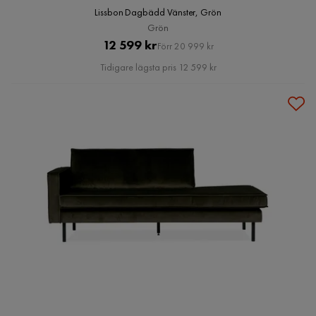
Lissbon Dagbädd Vänster, Grön
Grön
Pris
Original
12 599 kr
Förr 20 999 kr
Pris
Tidigare lägsta pris 12 599 kr