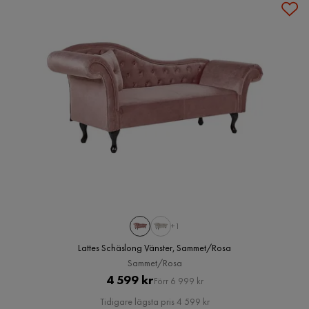
+1
Lattes Schäslong Vänster, Sammet/Rosa
Sammet/Rosa
Pris
Original
4 599 kr
Förr 6 999 kr
Pris
Tidigare lägsta pris 4 599 kr