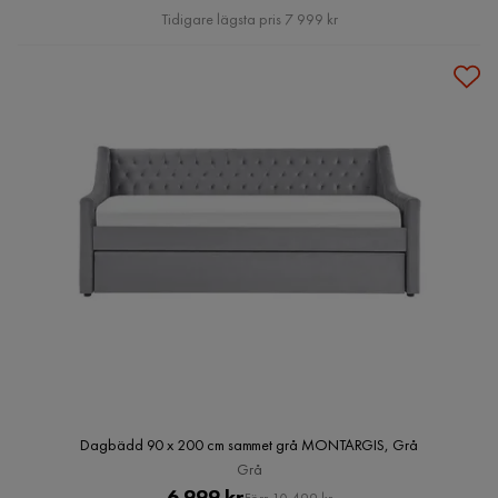
Pris
Tidigare lägsta pris 7 999 kr
Dagbädd 90 x 200 cm sammet grå MONTARGIS, Grå
Grå
Pris
Original
6 999 kr