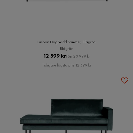
Lissbon Dagbädd Sammet, Blågrön
Blågrön
Pris
Original
12 599 kr
Förr 20 999 kr
Pris
Tidigare lägsta pris 12 599 kr