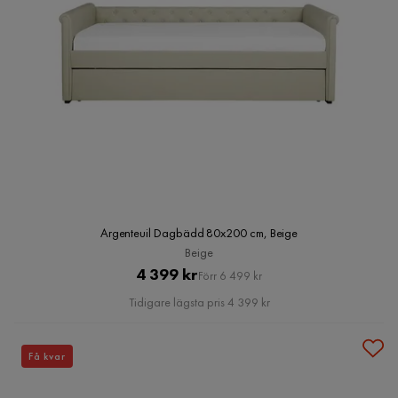
Argenteuil Dagbädd 80x200 cm, Beige
Beige
Pris
Original
4 399 kr
Förr 6 499 kr
Pris
Tidigare lägsta pris 4 399 kr
Få kvar