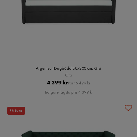
Argenteuil Dagbädd 80x200 cm, Grå
Grå
Pris
Original
4 399 kr
Förr 6 499 kr
Pris
Tidigare lägsta pris 4 399 kr
Få kvar