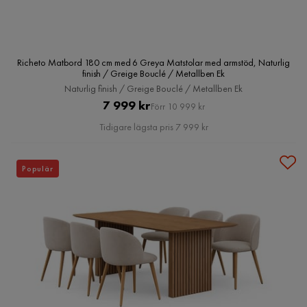
Richeto Matbord 180 cm med 6 Greya Matstolar med armstöd, Naturlig
finish / Greige Bouclé / Metallben Ek
Naturlig finish / Greige Bouclé / Metallben Ek
Pris
Original
7 999 kr
Förr 10 999 kr
Pris
Tidigare lägsta pris 7 999 kr
Populär