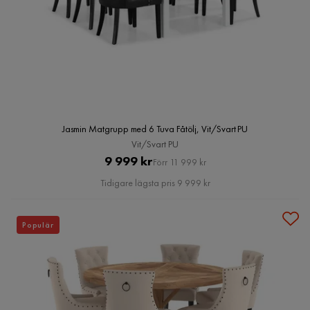
Jasmin Matgrupp med 6 Tuva Fåtölj, Vit/Svart PU
Vit/Svart PU
Pris
Original
9 999 kr
Förr 11 999 kr
Pris
Tidigare lägsta pris 9 999 kr
Populär