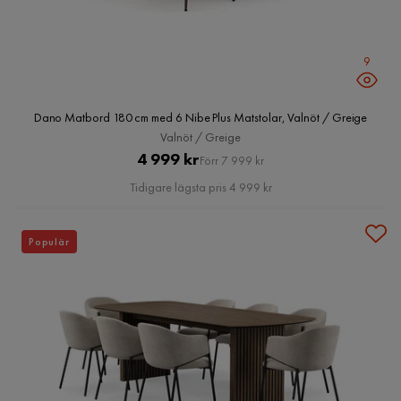
9
Dano Matbord 180 cm med 6 Nibe Plus Matstolar, Valnöt / Greige
Valnöt / Greige
Pris
Original
4 999 kr
Förr 7 999 kr
Pris
Tidigare lägsta pris 4 999 kr
Populär