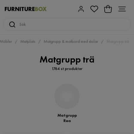
Möbler
Matplats
Matgrupp & matbord med stolar
Matgrupp trä
Matgrupp trä
1764 st produkter
Matgrupp
Rea