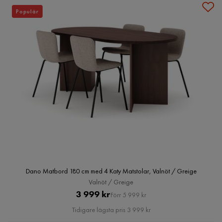
Populär
Dano Matbord 180 cm med 4 Katy Matstolar, Valnöt / Greige
Valnöt / Greige
Pris
Original
3 999 kr
Förr 5 999 kr
Pris
Tidigare lägsta pris 3 999 kr