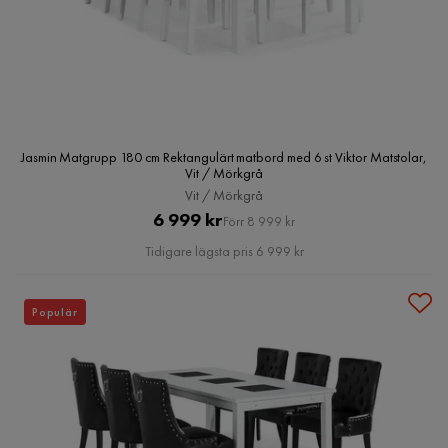
Jasmin Matgrupp 180 cm Rektangulärt matbord med 6 st Viktor Matstolar,
Vit / Mörkgrå
Vit / Mörkgrå
Pris
Original
6 999 kr
Förr 8 999 kr
Pris
Tidigare lägsta pris 6 999 kr
Populär