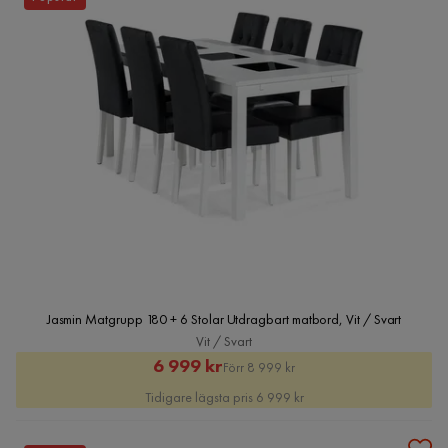
Jasmin Matgrupp 180 + 6 Stolar Utdragbart matbord, Vit / Svart
Vit / Svart
Rabatterat
Original
6 999 kr
Förr 8 999 kr
Pris
Pris
Tidigare lägsta pris 6 999 kr