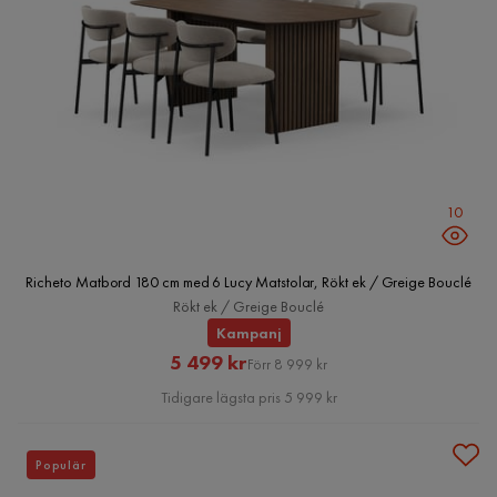
10
Richeto Matbord 180 cm med 6 Lucy Matstolar, Rökt ek / Greige Bouclé
Rökt ek / Greige Bouclé
Kampanj
Rabatterat
Original
5 499 kr
Förr 8 999 kr
Pris
Pris
Tidigare lägsta pris 5 999 kr
Populär