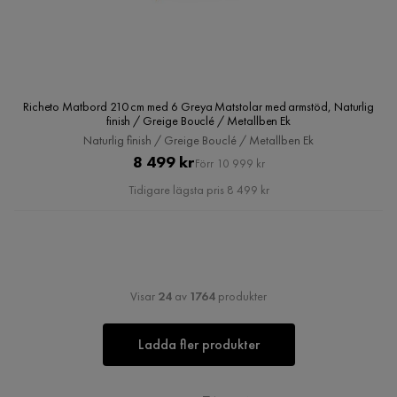
Richeto Matbord 210 cm med 6 Greya Matstolar med armstöd, Naturlig
finish / Greige Bouclé / Metallben Ek
Naturlig finish / Greige Bouclé / Metallben Ek
Pris
Original
8 499 kr
Förr 10 999 kr
Pris
Tidigare lägsta pris 8 499 kr
Visar
24
av
1764
produkter
Ladda fler produkter