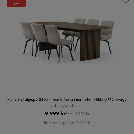
Populär
Richeto Matgrupp 240 cm med 6 Mora Snurrstolar, Rökt ek/Mörkbeige
Rökt ek/Mörkbeige
Pris
Original
9 999 kr
Förr 15 999 kr
Pris
Tidigare lägsta pris 9 999 kr