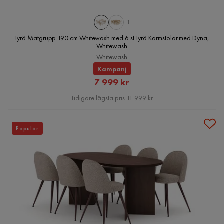
+1
Tyrö Matgrupp 190 cm Whitewash med 6 st Tyrö Karmstolar med Dyna,
Whitewash
Whitewash
Kampanj
Rabatterat
7 999 kr
Pris
Tidigare lägsta pris 11 999 kr
Populär