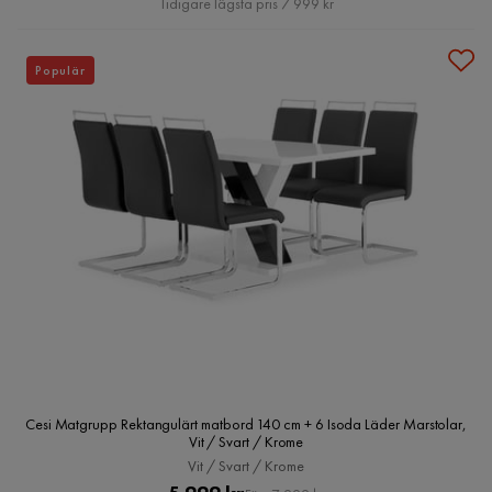
Tidigare lägsta pris 7 999 kr
Populär
Cesi Matgrupp Rektangulärt matbord 140 cm + 6 Isoda Läder Marstolar,
Vit / Svart / Krome
Vit / Svart / Krome
Pris
Original