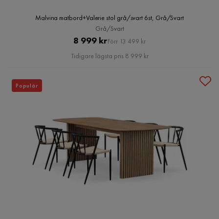
Malvina matbord+Valerie stol grå/svart 6st, Grå/Svart
Grå/Svart
Pris
Original
8 999 kr
Förr 13 499 kr
Pris
Tidigare lägsta pris 8 999 kr
Populär