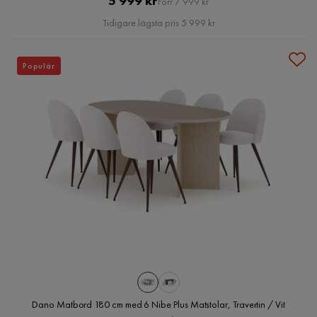
5 999 kr
Förr 7 999 kr
Pris
Tidigare lägsta pris 5 999 kr
Populär
Dano Matbord 180 cm med 6 Nibe Plus Matstolar, Travertin / Vit