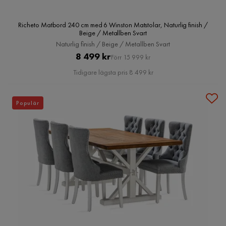
Richeto Matbord 240 cm med 6 Winston Matstolar, Naturlig finish /
Beige / Metallben Svart
Naturlig finish / Beige / Metallben Svart
Pris
Original
8 499 kr
Förr 15 999 kr
Pris
Tidigare lägsta pris 8 499 kr
Populär