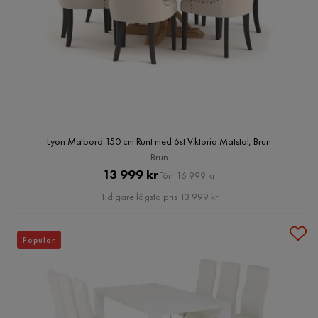
Lyon Matbord 150 cm Runt med 6st Viktoria Matstol, Brun
Brun
Pris
Original
13 999 kr
Förr 16 999 kr
Pris
Tidigare lägsta pris 13 999 kr
Populär