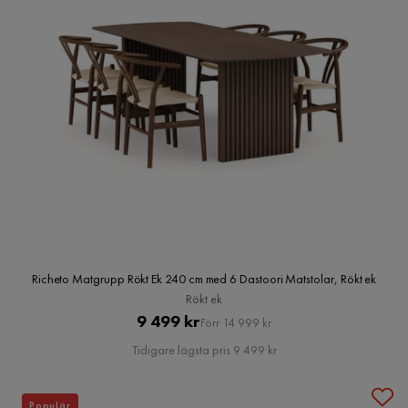
Richeto Matgrupp Rökt Ek 240 cm med 6 Dastoori Matstolar, Rökt ek
Rökt ek
Pris
Original
9 499 kr
Förr 14 999 kr
Pris
Tidigare lägsta pris 9 499 kr
Populär