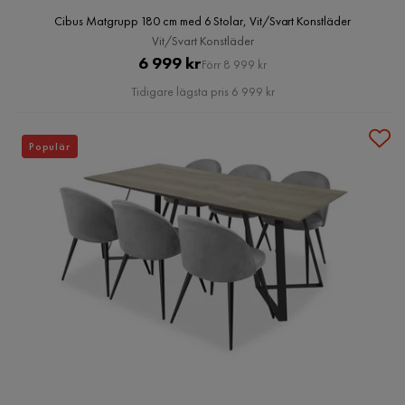
Cibus Matgrupp 180 cm med 6 Stolar, Vit/Svart Konstläder
Vit/Svart Konstläder
Pris
Original
6 999 kr
Förr 8 999 kr
Pris
Tidigare lägsta pris 6 999 kr
Populär