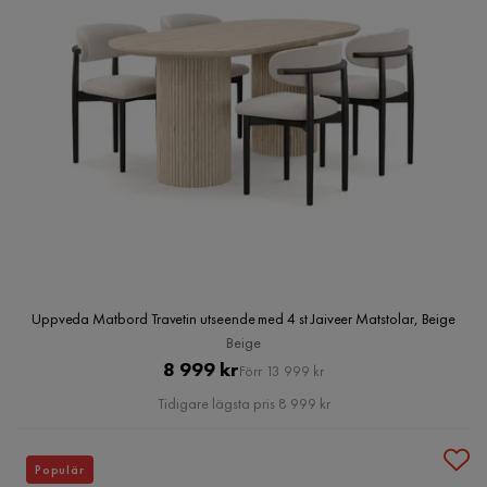
Uppveda Matbord Travetin utseende med 4 st Jaiveer Matstolar, Beige
Beige
Pris
Original
8 999 kr
Förr 13 999 kr
Pris
Tidigare lägsta pris 8 999 kr
Populär