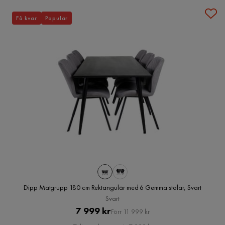
Få kvar
Populär
Dipp Matgrupp 180 cm Rektangulär med 6 Gemma stolar, Svart
Svart
Pris
Original
7 999 kr
Förr 11 999 kr
Pris