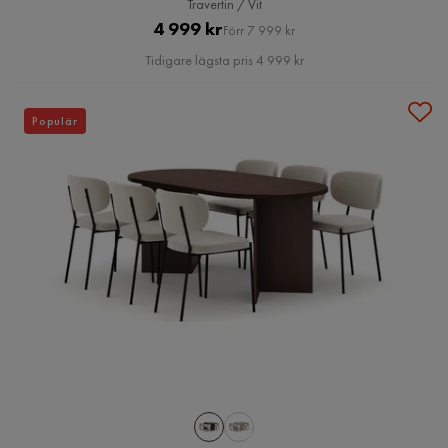
Travertin / Vit
Pris
Original
4 999 kr
Förr 7 999 kr
Pris
Tidigare lägsta pris 4 999 kr
Populär