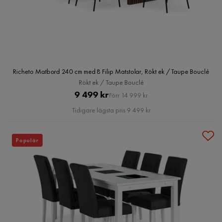
Richeto Matbord 240 cm med 8 Filip Matstolar, Rökt ek / Taupe Bouclé
Rökt ek / Taupe Bouclé
Pris
Original
9 499 kr
Förr 14 999 kr
Pris
Tidigare lägsta pris 9 499 kr
Populär