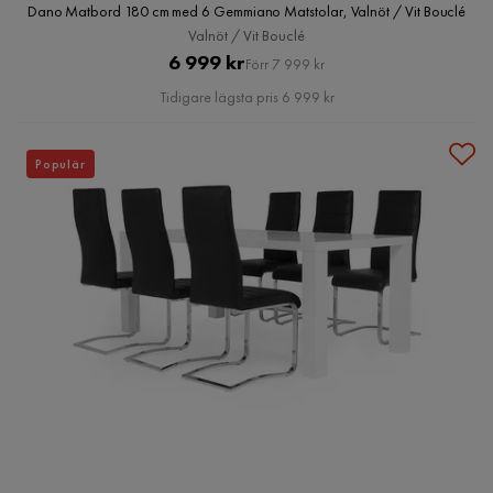
Dano Matbord 180 cm med 6 Gemmiano Matstolar, Valnöt / Vit Bouclé
Valnöt / Vit Bouclé
Pris
Original
6 999 kr
Förr 7 999 kr
Pris
Tidigare lägsta pris 6 999 kr
Populär