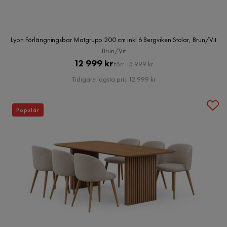
Lyon Förlängningsbar Matgrupp 200 cm inkl 6 Bergviken Stolar, Brun/Vit
Brun/Vit
Pris
Original
12 999 kr
Förr 15 999 kr
Pris
Tidigare lägsta pris 12 999 kr
Populär