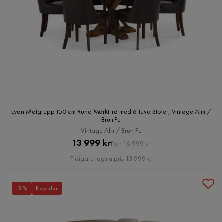
Lyon Matgrupp 150 cm Rund Mörkt trä med 6 Tuva Stolar, Vintage Alm /
Brun Pu
Vintage Alm / Brun Pu
Pris
Original
13 999 kr
Förr 16 999 kr
Pris
Tidigare lägsta pris 13 999 kr
-8%
Populär