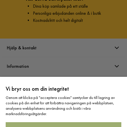
•
Dina köp samlade på ett ställe
•
Personliga erbjudanden online & i butik
•
Kostnadsfritt och helt digitalt
Hjälp & kontakt
Information
Varumärken
Vi bryr oss om din integritet
Genom att klicka på "acceptera cookies" samtycker du till lagring av
Sortiment
cookies på din enhet för att förbättra navigeringen på webbplatsen,
analysera webbplatsens användning och bistå i våra
marknadsföringsåtgärder.