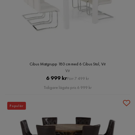
Cibus Matgrupp 180 cm med 6 Cibus Stol, Vit
Vit
Pris
Original
6 999 kr
Förr 7 499 kr
Pris
Tidigare lägsta pris 6 999 kr
Populär