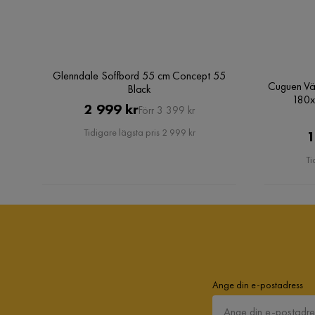
Sittbredd
41 cm
Sittdjup
42 cm
Glenndale Soffbord 55 cm Concept 55
Djup
53 cm
Cuguen Vä
Black
180x
Pris
Original
2 999 kr
Förr 3 399 kr
Material
Pris
Tidigare lägsta pris 2 999 kr
1
Material stomme
Krom
Ti
Typ av läder
Konstläder
Material ben
Metall
Materialutseende
Metall,Läder
Ange din e-postadress
Ben
Metall