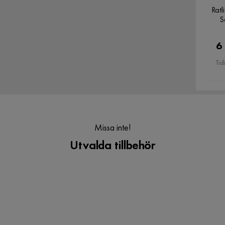
Ratl
S
Serie
Cibus
Utseende
Metall,Krom,Läder,Vitt Trä
6
Verified by Trustvoice
Tid
Färgnamn
Vit
Ingår i paket
1x Matbord, 6x Matstol
Missa inte!
Utvalda tillbehör
Mått mellan ben - långsida
160 cm
Längd
180 cm