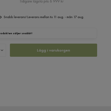
Pris
Tidigare lägsta pris 6 999 kr
Snabb leverans! Leverans mellan tis 11 aug. - mån 17 aug.
rodukten säljer snabbt!
Lägg i varukorgen