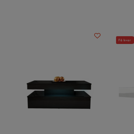
Övrigt
Färg
Vit
Färgnamn
Vit
Få kvar
Stil
Tidlös
Design
Matbord i vit högblankslack med ren och 
rak design.
Cibus Matstol Konstläder
Storlek
Höjd
96 cm