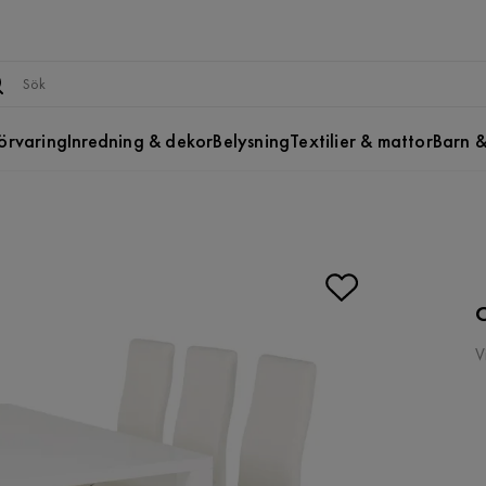
örvaring
Inredning & dekor
Belysning
Textilier & mattor
Barn &
C
V