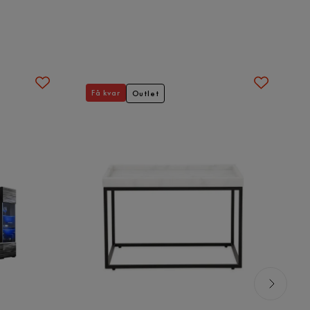
Få kvar
Outlet