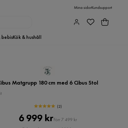
Mina sidor
Kundsupport
 bebis
Kök & hushåll
ibus Matgrupp 180 cm med 6 Cibus Stol
it
(
2
)
Pris
Original
6 999 kr
Förr 7 499 kr