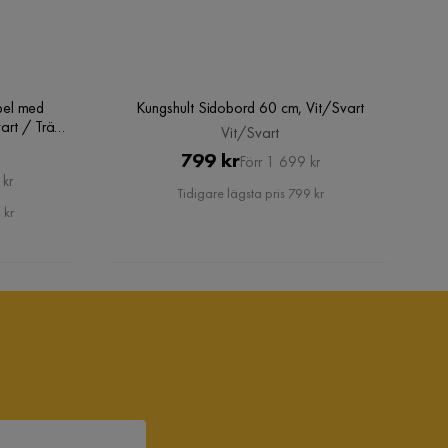
bel med
Kungshult Sidobord 60 cm, Vit/Svart
art / Trä /
Vit/Svart
Pris
Original
799 kr
Förr 1 699 kr
 kr
Pris
Tidigare lägsta pris 799 kr
 kr