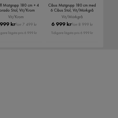
iff Matgrupp 180 cm + 4
Cibus Matgrupp 180 cm med
orado Stol, Vit/Krom
6 Cibus Stol, Vit/Mörkgrå
Vit/Krom
Vit/Mörkgrå
Pris
Original
Pris
Original
 999 kr
6 999 kr
Förr 7 499 kr
Förr 8 999 kr
Pris
Pris
igare lägsta pris 6 999 kr
Tidigare lägsta pris 6 999 kr