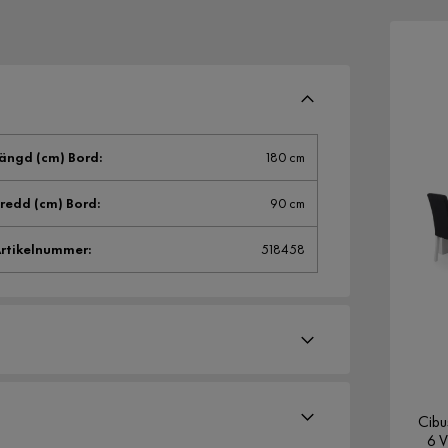
ängd (cm) Bord
:
180 cm
redd (cm) Bord
:
90 cm
rtikelnummer
:
518458
Cibu
6 V