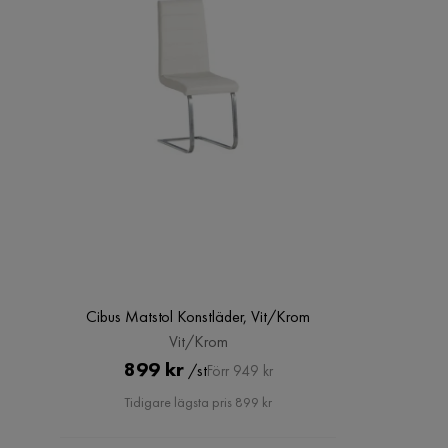
Antal
Antal sittplatser
8
Material
Material bordsskiva
MDF
Material ben
Trä
Ben
MDF
Materialtyp
MDF
Cibus Matstol Konstläder, Vit/Krom
Vit/Krom
Funktion
Pris
Original
899 kr
/st
Förr 949 kr
Pris
Förlängningsbart
Nej
Tidigare lägsta pris 899 kr