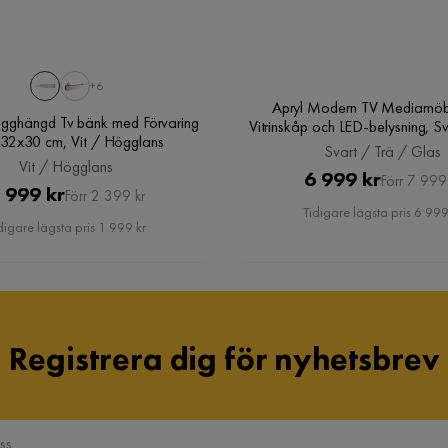
Ryggstödets höjd
53 cm
Bredd
42 cm
+6
Apryl Modern TV Mediamö
Sitthöjd
48.5 cm
gghängd Tv bänk med Förvaring
Vitrinskåp och LED-belysning, Sv
32x30 cm, Vit / Högglans
Glas
Svart / Trä / Glas
Vit / Högglans
Pris
Original
6 999 kr
Förr 7 999
Pris
Original
 999 kr
Förr 2 399 kr
Pris
Metalutseende
Krom
Tidigare lägsta pris 6 999
Pris
digare lägsta pris 1 999 kr
Pilling av 1 till 5
4
Material
PU,Metall
Sammansättning
60% Polyuretan,40% 
Registrera dig för nyhetsbrev
polyester
Materialval
Polyuretan (PU)