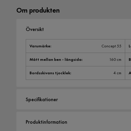
Om produkten
Översikt
Varumärke
:
Concept 55
L
Mått mellan ben - långsida
:
160 cm
B
Bordsskivans tjocklek
:
4 cm
A
Specifikationer
Artikelnummer:
518458
Produktinformation
Storlek