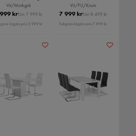
Vit/Mörkgrå
Vit/PU/Krom
Pris
Original
Pris
Original
 999 kr
7 999 kr
Förr 7 999 kr
Förr 8 499 kr
Pris
Pris
igare lägsta pris 5 999 kr
Tidigare lägsta pris 7 999 kr