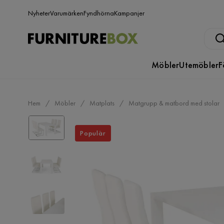
Nyheter
Varumärken
Fyndhörna
Kampanjer
Möbler
Utemöbler
F
Hem
Möbler
Matplats
Matgrupp & matbord med stolar
Populär