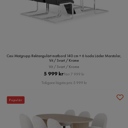
Cesi Matgrupp Rektangulärt matbord 140 cm + 6 Isoda Läder Marstolar,
Vit / Svart / Krome
Vit / Svart / Krome
Pris
Original
5 999 kr
Förr 7 999 kr
Pris
Tidigare lägsta pris 5 999 kr
Populär