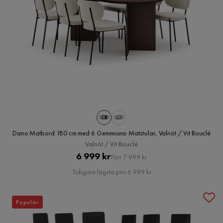
Dano Matbord 180 cm med 6 Gemmiano Matstolar, Valnöt / Vit Bouclé
Valnöt / Vit Bouclé
Pris
Original
6 999 kr
Förr 7 999 kr
Pris
Tidigare lägsta pris 6 999 kr
Populär