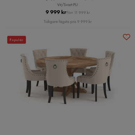
Vit/Svart PU
Pris
Original
9 999 kr
Förr 11 999 kr
Pris
Tidigare lägsta pris 9 999 kr
Populär