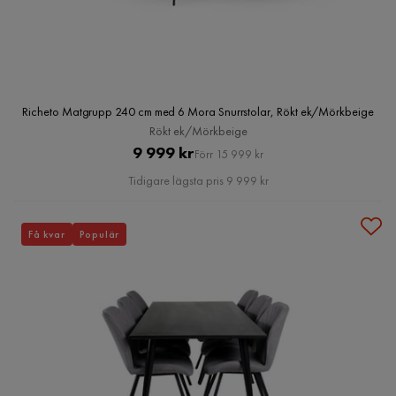
Richeto Matgrupp 240 cm med 6 Mora Snurrstolar, Rökt ek/Mörkbeige
Rökt ek/Mörkbeige
Pris
Original
9 999 kr
Förr 15 999 kr
Pris
Tidigare lägsta pris 9 999 kr
Få kvar
Populär