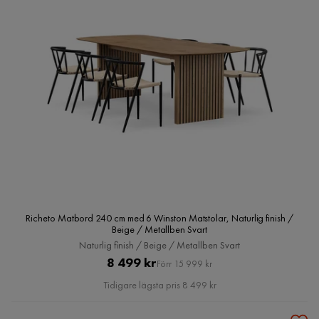
Richeto Matbord 240 cm med 6 Winston Matstolar, Naturlig finish /
Beige / Metallben Svart
Naturlig finish / Beige / Metallben Svart
Pris
Original
8 499 kr
Förr 15 999 kr
Pris
Tidigare lägsta pris 8 499 kr