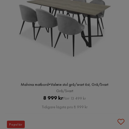
Malvina matbord+Valerie stol grå/svart 6st, Grå/Svart
Grå/Svart
Pris
Original
8 999 kr
Förr 13 499 kr
Pris
Tidigare lägsta pris 8 999 kr
Populär