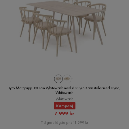
+1
Tyrö Matgrupp 190 cm Whitewash med 6 st Tyrö Karmstolar med Dyna,
Whitewash
Whitewash
Kampanj
Rabatterat
7 999 kr
Pris
Tidigare lägsta pris 11 999 kr