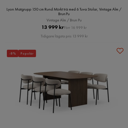
Lyon Matgrupp 150 cm Rund Mörkt trä med 6 Tuva Stolar, Vintage Alm /
Brun Pu
Vintage Alm / Brun Pu
Pris
Original
13 999 kr
Förr 16 999 kr
Pris
Tidigare lägsta pris 13 999 kr
-8%
Populär