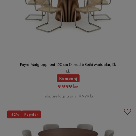
Peyra Matgrupp runt 150 cm Ek med 6 Build Matstolar, Ek
Ek
Kampanj
Rabatterat
9 999 kr
Pris
Tidigare lägsta pris 14 999 kr
-42%
Populär