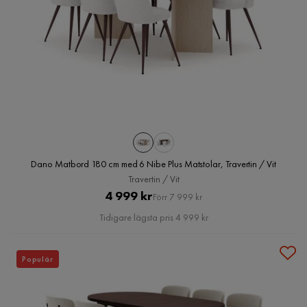
Dano Matbord 180 cm med 6 Nibe Plus Matstolar, Travertin / Vit
Travertin / Vit
Pris
Original
4 999 kr
Förr 7 999 kr
Pris
Tidigare lägsta pris 4 999 kr
Populär