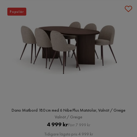
Populär
Dano Matbord 180 cm med 6 Nibe Plus Matstolar, Valnöt / Greige
Valnöt / Greige
Pris
Original
4 999 kr
Förr 7 999 kr
Pris
Tidigare lägsta pris 4 999 kr