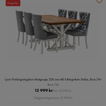
Populär
Lyon Förlängningsbar Matgrupp 200 cm inkl 6 Bergviken Stolar, Brun/Vit
Brun/Vit
Pris
Original
12 999 kr
Förr 15 999 kr
Pris
Tidigare lägsta pris 12 999 kr