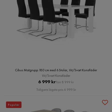
Cibus Matgrupp 180 cm med 6 Stolar, Vit/Svart Konstläder
Vit/Svart Konstläder
Pris
Original
6 999 kr
Förr 8 999 kr
Pris
Tidigare lägsta pris 6 999 kr
Populär