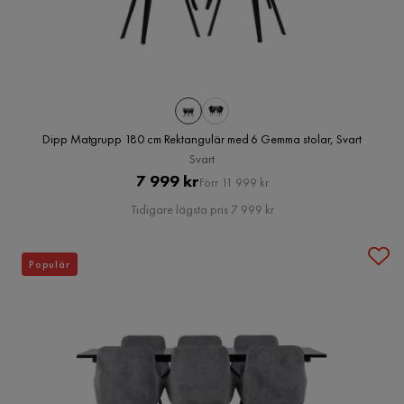
Dipp Matgrupp 180 cm Rektangulär med 6 Gemma stolar, Svart
Svart
Pris
Original
7 999 kr
Förr 11 999 kr
Pris
Tidigare lägsta pris 7 999 kr
Populär