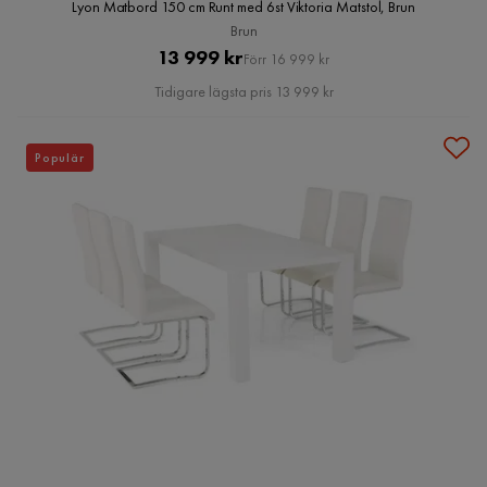
Lyon Matbord 150 cm Runt med 6st Viktoria Matstol, Brun
Brun
Pris
Original
13 999 kr
Förr 16 999 kr
Pris
Tidigare lägsta pris 13 999 kr
Populär