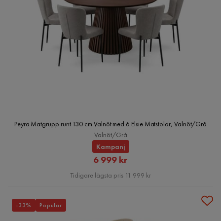
Peyra Matgrupp runt 130 cm Valnöt med 6 Elsie Matstolar, Valnöt/Grå
Valnöt/Grå
Kampanj
Rabatterat
6 999 kr
Pris
Tidigare lägsta pris 11 999 kr
-33%
Populär