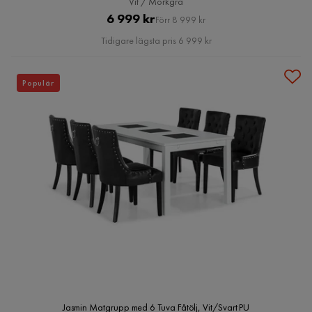
Vit / Mörkgrå
Pris
Original
6 999 kr
Förr 8 999 kr
Pris
Tidigare lägsta pris 6 999 kr
Populär
Jasmin Matgrupp med 6 Tuva Fåtölj, Vit/Svart PU