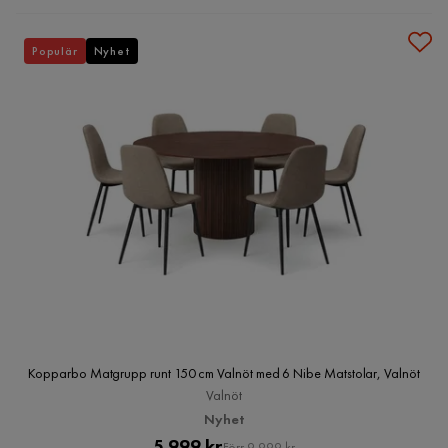
Populär
Nyhet
Kopparbo Matgrupp runt 150 cm Valnöt med 6 Nibe Matstolar, Valnöt
Valnöt
Nyhet
Pris
Original
5 999 kr
Förr 9 999 kr