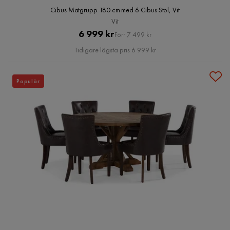
Cibus Matgrupp 180 cm med 6 Cibus Stol, Vit
Vit
Pris
Original
6 999 kr
Förr 7 499 kr
Pris
Tidigare lägsta pris 6 999 kr
Populär