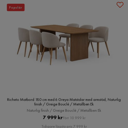
Populär
Richeto Matbord 180 cm med 6 Greya Matstolar med armstöd, Naturlig
finish / Greige Bouclé / Metallben Ek
Naturlig finish / Greige Bouclé / Metallben Ek
Pris
Original
7 999 kr
Förr 10 999 kr
Pris
Tidigare lägsta pris 7 999 kr