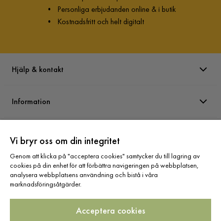
•
Personliga erbjudanden online & i butik
•
Kostnadsfritt och helt digitalt
Hjälp & kontakt
Information
Varumärken
Vi bryr oss om din integritet
Genom att klicka på "acceptera cookies" samtycker du till lagring av
Sortiment
cookies på din enhet för att förbättra navigeringen på webbplatsen,
analysera webbplatsens användning och bistå i våra
marknadsföringsåtgärder.
Acceptera cookies