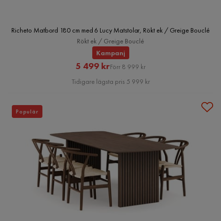
Richeto Matbord 180 cm med 6 Lucy Matstolar, Rökt ek / Greige Bouclé
Rökt ek / Greige Bouclé
Kampanj
Rabatterat
Original
5 499 kr
Förr 8 999 kr
Pris
Pris
Tidigare lägsta pris 5 999 kr
Populär