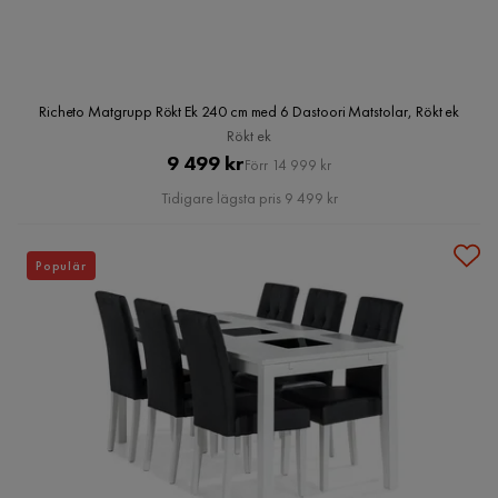
Richeto Matgrupp Rökt Ek 240 cm med 6 Dastoori Matstolar, Rökt ek
Rökt ek
Pris
Original
9 499 kr
Förr 14 999 kr
Pris
Tidigare lägsta pris 9 499 kr
Populär