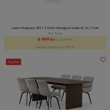
Jasmin Matgrupp 180 + 6 Stolar Utdragbart matbord, Vit / Svart
Vit / Svart
Rabatterat
Original
6 999 kr
Förr 8 999 kr
Pris
Pris
Tidigare lägsta pris 6 999 kr
Populär