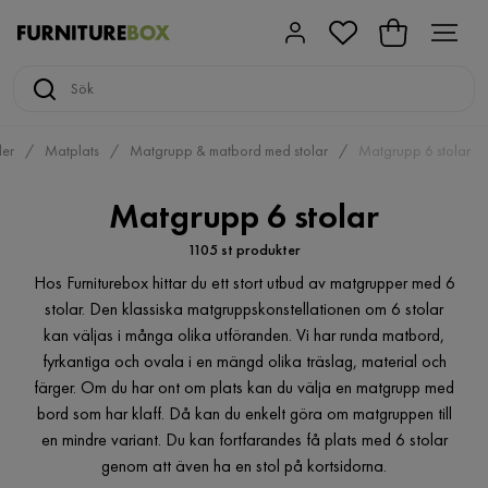
er
Matplats
Matgrupp & matbord med stolar
Matgrupp 6 stolar
Matgrupp 6 stolar
1105 st produkter
Hos Furniturebox hittar du ett stort utbud av matgrupper med 6
stolar. Den klassiska matgruppskonstellationen om 6 stolar
kan väljas i många olika utföranden. Vi har runda matbord,
fyrkantiga och ovala i en mängd olika träslag, material och
färger. Om du har ont om plats kan du välja en matgrupp med
bord som har klaff. Då kan du enkelt göra om matgruppen till
en mindre variant. Du kan fortfarandes få plats med 6 stolar
genom att även ha en stol på kortsidorna.