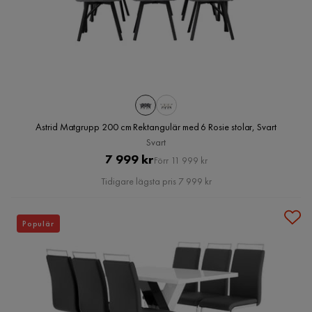
Astrid Matgrupp 200 cm Rektangulär med 6 Rosie stolar, Svart
Svart
Pris
Original
7 999 kr
Förr 11 999 kr
Pris
Tidigare lägsta pris 7 999 kr
Populär