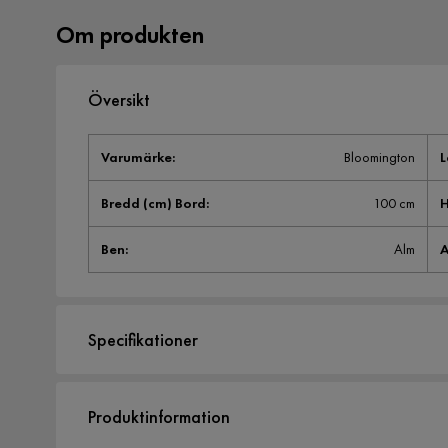
Om produkten
Översikt
Varumärke
:
Bloomington
L
Bredd (cm) Bord
:
100 cm
H
Ben
:
Alm
A
Specifikationer
Artikelnummer:
546714
Produktinformation
Storlek