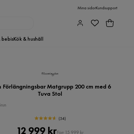
Mina sidor
Kundsupport
 bebis
Kök & hushåll
n Förlängningsbar Matgrupp 200 cm med 6
Tuva Stol
Brun
(
54
)
Pris
Original
12 999 kr
Förr 15 999 kr