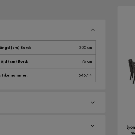
ängd (cm) Bord
:
200 cm
öjd (cm) Bord
:
76 cm
rtikelnummer
:
546714
Lyon
me