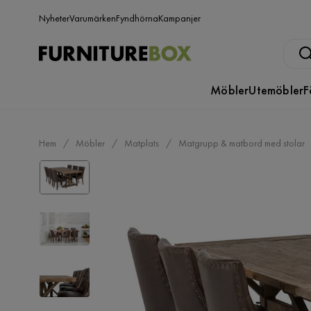
Nyheter
Varumärken
Fyndhörna
Kampanjer
Möbler
Utemöbler
F
Hem
Möbler
Matplats
Matgrupp & matbord med stolar