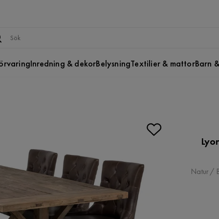
örvaring
Inredning & dekor
Belysning
Textilier & mattor
Barn &
Lyo
Natur / 