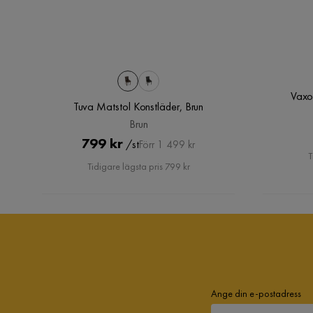
Tuva Matstol Konstläder
Visa fler recensioner
Storlek
Höjd
92 cm
Vaxo
Tuva Matstol Konstläder, Brun
Sittdjup
44 cm
Brun
Pris
Original
799 kr
/st
Djup
55 cm
Förr 1 499 kr
T
Pris
Tidigare lägsta pris 799 kr
Material
Typ av läder
Konstläder
Material ben
Trä
Materialutseende
Trä,Läder
Ange din e-postadress