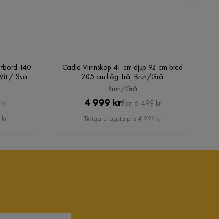
atbord 140
Cadle Vitrinskåp 41 cm djup 92 cm bred
Vit / Svart
205 cm hög Trä, Brun/Grå
Brun/Grå
Pris
Original
4 999 kr
 kr
Förr 6 499 kr
Pris
 kr
Tidigare lägsta pris 4 999 kr