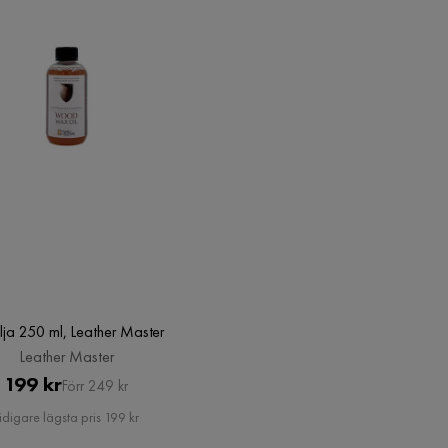
Bredd
100 cm
Storlek
100x200x76
anssäkerhet till rimligt pris.
Material ben
Trä
lja 250 ml, Leather Master
Ben
Alm
Leather Master
Pris
Original
199 kr
Förr 249 kr
Behandling
Vaxad
Pris
idigare lägsta pris 199 kr