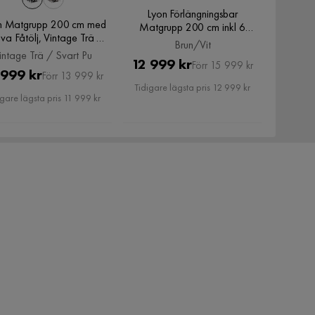
Lyon Förlängningsbar
n Matgrupp 200 cm med
Matgrupp 200 cm inkl 6
va Fåtölj, Vintage Trä /
Bergviken Stolar, Brun/Vit
Brun/Vit
Svart Pu
intage Trä / Svart Pu
Pris
Original
12 999 kr
Förr 15 999 kr
Pris
Original
 999 kr
Förr 13 999 kr
Pris
Tidigare lägsta pris 12 999 kr
Pris
igare lägsta pris 11 999 kr