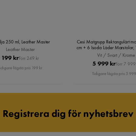
Ryggstödets höjd
48 cm
Verified by Trustvoice
lja 250 ml, Leather Master
Cesi Matgrupp Rektangulärt m
cm + 6 Isoda Läder Marstolar, 
Bredd
61 cm
Leather Master
/ Krome
Vit / Svart / Krome
Pris
Original
199 kr
Förr 249 kr
Pris
Original
5 999 kr
Sitthöjd
49 cm
Förr 7 999
Pris
idigare lägsta pris 199 kr
Pris
Tidigare lägsta pris 5 999
Pilling av 1 till 5
4
Material
PU,Trä
Registrera dig för nyhetsbrev
Sammansättning
60% Polyuretan,40% 
polyester