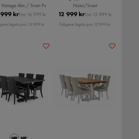
intage Alm / Svart Pu
Tuva Fåtölj, Natur/Svart
 Vintage Alm / Svart Pu
Natur/Svart
Pris
Original
Pris
Original
 999 kr
12 999 kr
Förr 16 999 kr
Förr 15 999 kr
Pris
Pris
gare lägsta pris 13 999 kr
Tidigare lägsta pris 12 999 kr