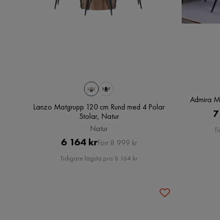
Admira Ma
Lanzo Matgrupp 120 cm Rund med 4 Polar
7
Stolar, Natur
Natur
Ti
Pris
Original
6 164 kr
Förr 8 999 kr
Pris
Tidigare lägsta pris 6 164 kr