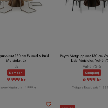
rupp runt 150 cm Ek med 6 Build
Peyra Matgrupp runt 130 cm Va
Matstolar, Ek
Elsie Matstolar, Valnöt
Ek
Valnöt/Grå
Kampanj
Kampanj
Rabatterat
Rabatter
9 999 kr
6 999 kr
Pris
Pris
digare lägsta pris 14 999 kr
Tidigare lägsta pris 11 999
Populär