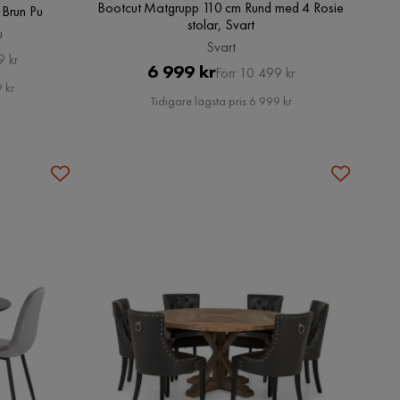
Bootcut Matgrupp 110 cm Rund med 4 Rosie
 Brun Pu
stolar, Svart
u
Svart
9 kr
Pris
Original
6 999 kr
Förr 10 499 kr
 kr
Pris
Tidigare lägsta pris 6 999 kr