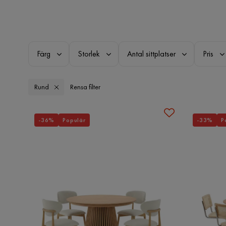
Färg
Storlek
Antal sittplatser
Pris
Rund
Rensa filter
-36%
Populär
-33%
P