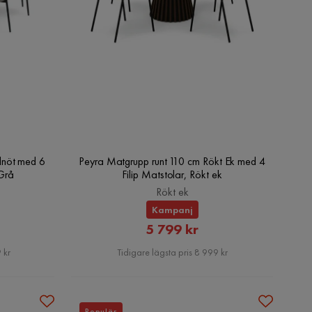
lnöt med 6
Peyra Matgrupp runt 110 cm Rökt Ek med 4
/Grå
Filip Matstolar, Rökt ek
Rökt ek
Kampanj
at
Rabatterat
5 799 kr
Pris
 kr
Tidigare lägsta pris 8 999 kr
Populär