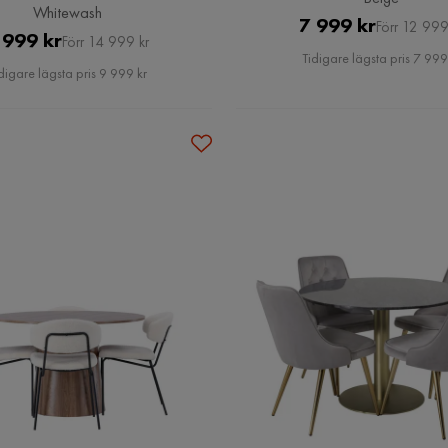
Whitewash
Pris
Original
7 999 kr
Förr 12 999
Pris
Original
 999 kr
Förr 14 999 kr
Pris
Tidigare lägsta pris 7 999
Pris
digare lägsta pris 9 999 kr