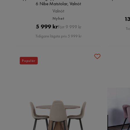
6 Nibe Matstolar, Valnöt
Valnöt
13
Nyhet
Pris
Original
5 999 kr
Förr 9 999 kr
Ti
Pris
Tidigare lägsta pris 5 999 kr
Populär