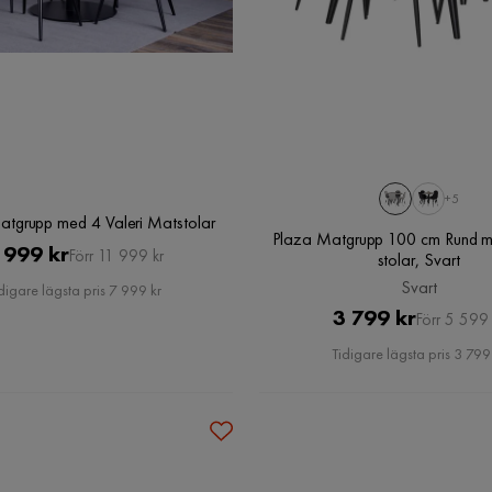
+5
tgrupp med 4 Valeri Matstolar
Plaza Matgrupp 100 cm Rund m
Pris
Original
 999 kr
Förr 11 999 kr
stolar, Svart
Pris
Svart
digare lägsta pris 7 999 kr
Pris
Original
3 799 kr
Förr 5 599 
Pris
Tidigare lägsta pris 3 799