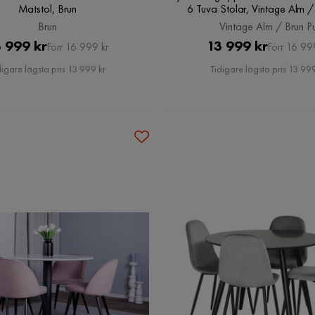
Matstol, Brun
6 Tuva Stolar, Vintage Alm /
Brun
Vintage Alm / Brun P
Pris
Original
Pris
Original
 999 kr
13 999 kr
Förr 16 999 kr
Förr 16 99
Pris
Pris
digare lägsta pris 13 999 kr
Tidigare lägsta pris 13 999