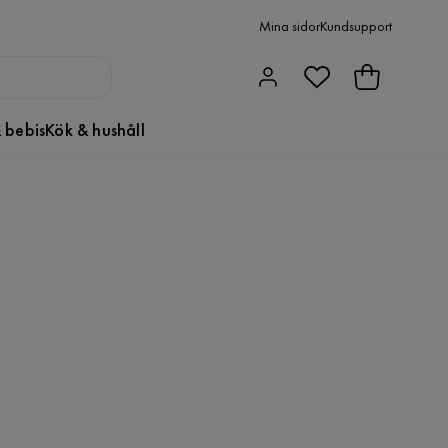
Mina sidor
Kundsupport
 bebis
Kök & hushåll