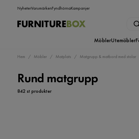
Nyheter
Varumärken
Fyndhörna
Kampanjer
Möbler
Utemöbler
F
Hem
Möbler
Matplats
Matgrupp & matbord med stolar
Rund matgrupp
842 st produkter