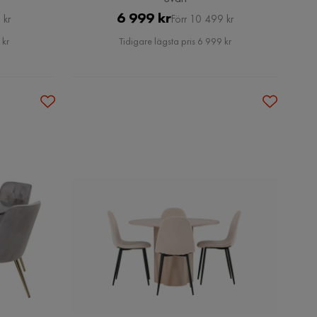
Pris
Original
6 999 kr
 kr
Förr 10 499 kr
Pris
 kr
Tidigare lägsta pris 6 999 kr