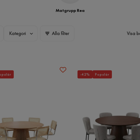
Matgrupp Rea
Kategori
Alla filter
Visa b
opulär
-42%
Populär