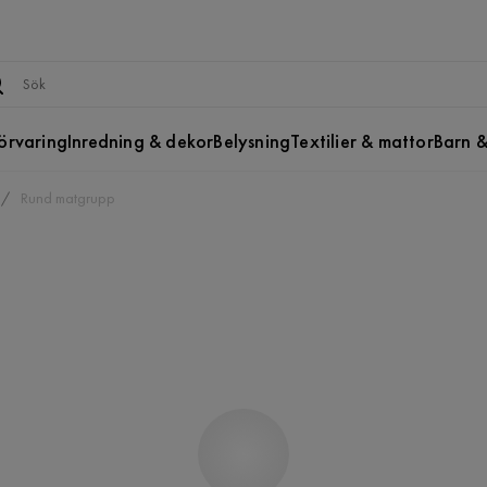
örvaring
Inredning & dekor
Belysning
Textilier & mattor
Barn &
Rund matgrupp