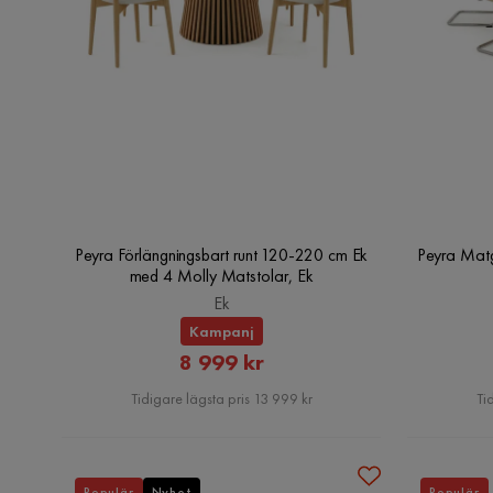
Peyra Förlängningsbart runt 120-220 cm Ek
Peyra Matg
med 4 Molly Matstolar, Ek
Ek
Kampanj
Rabatterat
8 999 kr
Pris
Tidigare lägsta pris 13 999 kr
Ti
Populär
Nyhet
Populär