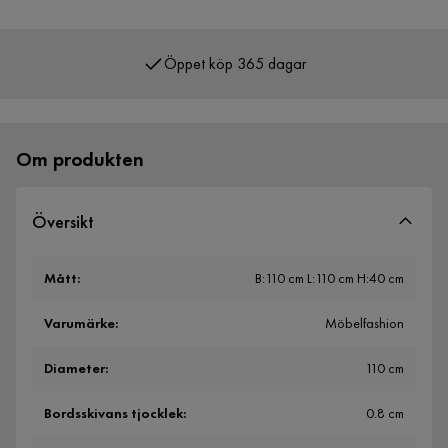
Öppet köp 365 dagar
Över 400 000 nöjda kunder
Om produkten
Översikt
Mått
:
B:110 cm L:110 cm H:40 cm
Varumärke
:
Möbelfashion
Diameter
:
110 cm
Bordsskivans tjocklek
:
0.8 cm