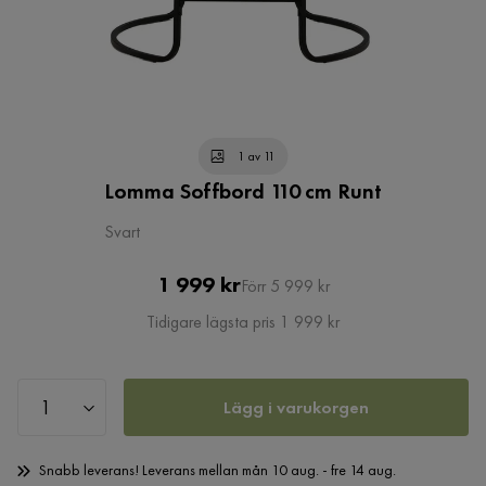
1 av 11
Lomma Soffbord 110 cm Runt
Svart
Pris
Original
1 999 kr
Förr 5 999 kr
Pris
Tidigare lägsta pris 1 999 kr
Lägg i varukorgen
Snabb leverans! Leverans mellan mån 10 aug. - fre 14 aug.