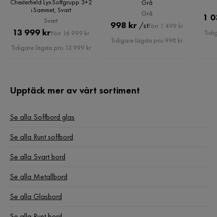
Chesterfield Lyx Soffgrupp 3+2
Grå
Montering krävs
Ja
i Sammet, Svart
Grå
1 0
Svart
Pris
Original
998 kr
/st
Förr 1 499 kr
Vikt
24.5 kg
Pris
Original
13 999 kr
Tidi
Förr 16 999 kr
Pris
Tidigare lägsta pris 998 kr
Pris
Tidigare lägsta pris 13 999 kr
Skötselråd
Torka av med lätt fuktig trasa.
Färg
Svart
Upptäck mer av vårt sortiment
Serie
Lomma
Se alla Soffbord glas
Se alla Runt soffbord
Se alla Svart bord
Se alla Metallbord
Se alla Glasbord
Se alla Runt bord