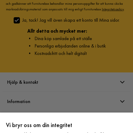
och godkänner att Furniturebox behandlar mina personuppgifter för att kunna skicka
marknadsföringsmaterial som anpassats till mig enligt Furniturebox
Integritetspolicy
.
Ja, tack! Jag vill även skapa ett konto till Mina sidor.
Allt detta och mycket mer:
•
Dina köp samlade på ett ställe
•
Personliga erbjudanden online & i butik
•
Kostnadsfritt och helt digitalt
Hjälp & kontakt
Information
Varumärken
Vi bryr oss om din integritet