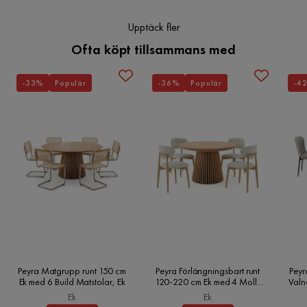
Bordsskiva tjocklek: 1.8 cm
Material ben: Metall
Övrigt
Upptäck fler
Runt soffbord med svart glas
Ofta köpt tillsammans med
Form
Rund
Högkvalitativt och elegant design
Enkel montering krävs
Färgnamn
Svart
-33%
Populär
-36%
Populär
-4
Maxvikt
60 Kg
Färg ben
Svart
Montering krävs
Ja
Vikt
12 kg
Skötselråd
Torka av med lätt fuktig trasa.
Färg
Svart
Peyra Matgrupp runt 150 cm
Peyra Förlängningsbart runt
Peyr
Ek med 6 Build Matstolar, Ek
120-220 cm Ek med 4 Molly
Valn
Matstolar, Ek
Serie
Ek
Ek