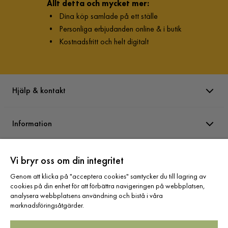
Allt detta och mycket mer:
•
Dina köp samlade på ett ställe
•
Personliga erbjudanden online & i butik
•
Kostnadsfritt och helt digitalt
Hjälp & kontakt
Information
Varumärken
Vi bryr oss om din integritet
Genom att klicka på "acceptera cookies" samtycker du till lagring av
cookies på din enhet för att förbättra navigeringen på webbplatsen,
Sortiment
analysera webbplatsens användning och bistå i våra
marknadsföringsåtgärder.