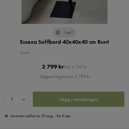
1 av 7
Essexa Soffbord 40x40x40 cm Runt
Svart
Pris
Original
2 799 kr
Förr 4 199 kr
Pris
Tidigare lägsta pris 2 799 kr
Lägg i varukorgen
Leverans mellan tis 25 aug. - fre 4 sep.