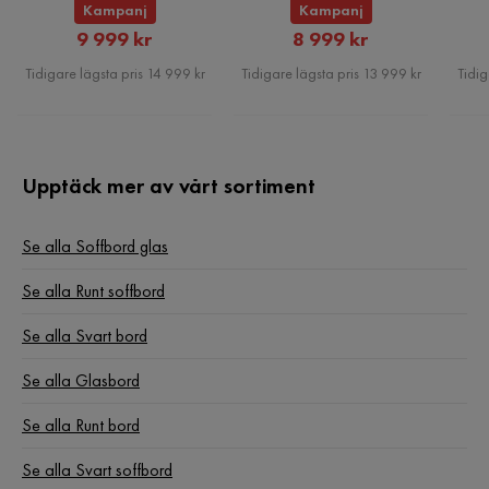
Kampanj
Kampanj
Rabatterat
Rabatterat
9 999 kr
8 999 kr
Pris
Pris
Tidigare lägsta pris 14 999 kr
Tidigare lägsta pris 13 999 kr
Tidig
Upptäck mer av vårt sortiment
Se alla Soffbord glas
Se alla Runt soffbord
Se alla Svart bord
Se alla Glasbord
Se alla Runt bord
Se alla Svart soffbord