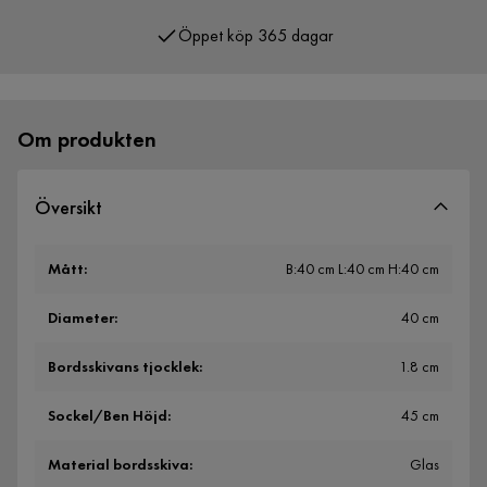
Öppet köp 365 dagar
Över 400 000 nöjda kunder
Om produkten
Översikt
Mått
:
B:40 cm L:40 cm H:40 cm
Diameter
:
40 cm
Bordsskivans tjocklek
:
1.8 cm
Sockel/Ben Höjd
:
45 cm
Material bordsskiva
:
Glas