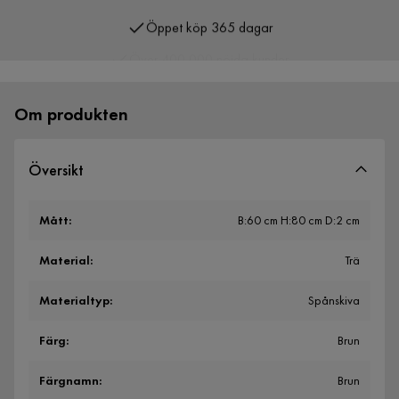
Öppet köp 365 dagar
Över 400 000 nöjda kunder
Om produkten
Översikt
Mått
:
B:60 cm H:80 cm D:2 cm
Material
:
Trä
Materialtyp
:
Spånskiva
Färg
:
Brun
Färgnamn
:
Brun