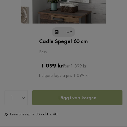
1 av 2
Cadle Spegel 60 cm
Brun
Pris
Original
1 099 kr
Förr 1 399 kr
Pris
Tidigare lägsta pris 1 099 kr
Lägg i varukorgen
Leverans sep. v. 38 - okt. v. 40