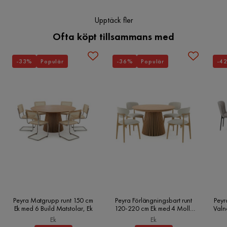
Upptäck fler
Ofta köpt tillsammans med
-33%
Populär
-36%
Populär
-4
Peyra Matgrupp runt 150 cm
Peyra Förlängningsbart runt
Peyr
Ek med 6 Build Matstolar, Ek
120-220 cm Ek med 4 Molly
Valn
Matstolar, Ek
Ek
Ek