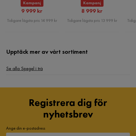
Kampanj
Kampanj
Rabatterat
Rabatterat
9 999 kr
8 999 kr
Pris
Pris
Tidigare lägsta pris 14 999 kr
Tidigare lägsta pris 13 999 kr
Tidig
Upptäck mer av vårt sortiment
Se alla Spegel i trä
Registrera dig för
nyhetsbrev
Ange din e-postadress