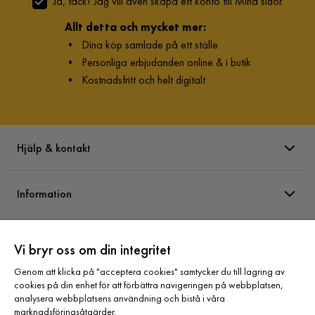
Ja, tack! Jag vill även skapa ett konto till Mina sidor.
Allt detta och mycket mer:
•
Dina köp samlade på ett ställe
•
Personliga erbjudanden online & i butik
•
Kostnadsfritt och helt digitalt
Hjälp & kontakt
Information
Varumärken
Vi bryr oss om din integritet
Genom att klicka på "acceptera cookies" samtycker du till lagring av
Sortiment
cookies på din enhet för att förbättra navigeringen på webbplatsen,
analysera webbplatsens användning och bistå i våra
marknadsföringsåtgärder.