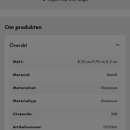
Över 400 000 nöjda kunder
Om produkten
Översikt
Mått
:
B:50 cm H:70 cm D:3 cm
Material
:
Metall
Materialval
:
Aluminium
Materialtyp
:
Aluminium
Utseende
:
Stål
Artikelnummer
:
1213066