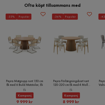
Ofta köpt tillsammans med
-33%
Populär
-36%
Populär
-4
Peyra Matgrupp runt 150 cm
Peyra Förlängningsbart runt
Peyr
Ek med 6 Build Matstolar, Ek
120-220 cm Ek med 4 Molly
Valn
Matstolar, Ek
Ek
Ek
Kampanj
Kampanj
Rabatterat
Rabatterat
9 999 kr
8 999 kr