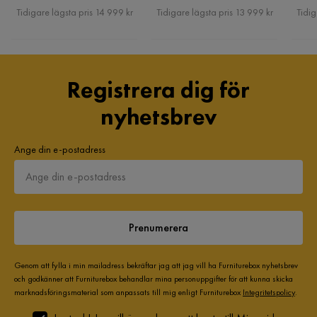
Pris
Pris
Tidigare lägsta pris 14 999 kr
Tidigare lägsta pris 13 999 kr
Tidig
Registrera dig för
nyhetsbrev
Ange din e-postadress
Prenumerera
Genom att fylla i min mailadress bekräftar jag att jag vill ha Furniturebox nyhetsbrev
och godkänner att Furniturebox behandlar mina personuppgifter för att kunna skicka
marknadsföringsmaterial som anpassats till mig enligt Furniturebox
Integritetspolicy
.