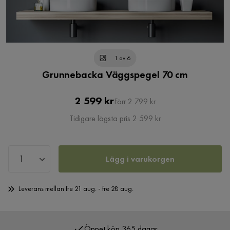
1 av 6
Grunnebacka Väggspegel 70 cm
Pris
Original
2 599 kr
Förr 2 799 kr
Pris
Tidigare lägsta pris 2 599 kr
Lägg i varukorgen
Leverans mellan fre 21 aug. - fre 28 aug.
Öppet köp 365 dagar