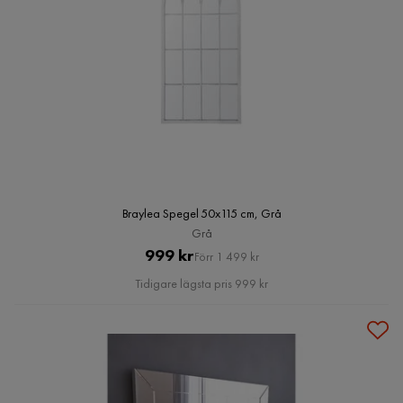
Braylea Spegel 50x115 cm, Grå
Grå
Pris
Original
999 kr
Förr 1 499 kr
Pris
Tidigare lägsta pris 999 kr