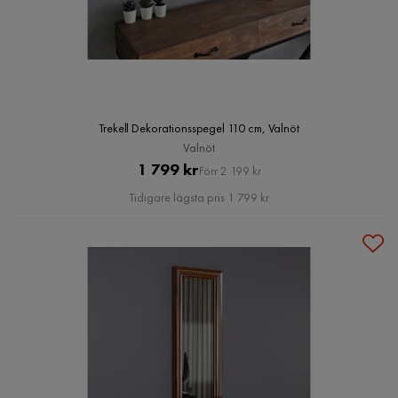
Trekell Dekorationsspegel 110 cm, Valnöt
Valnöt
Pris
Original
1 799 kr
Förr 2 199 kr
Pris
Tidigare lägsta pris 1 799 kr