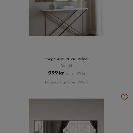
Spegel 40x120 cm, Valnöt
Valnöt
Pris
Original
999 kr
Förr 2 199 kr
Pris
Tidigare lägsta pris 999 kr