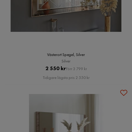
Västerort Spegel, Silver
Silver
Pris
Original
2 550 kr
Förr 3 799 kr
Pris
Tidigare lägsta pris 2 550 kr