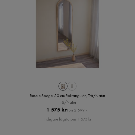
Rusele Spegel 50 cm Rektangulär, Trä/Natur
Trä/Natur
Pris
Original
1 575 kr
Förr 2 599 kr
Pris
Tidigare lägsta pris 1 575 kr