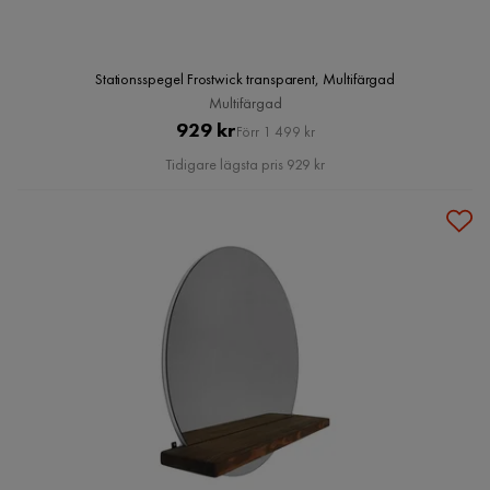
Stationsspegel Frostwick transparent, Multifärgad
Multifärgad
Pris
Original
929 kr
Förr 1 499 kr
Pris
Tidigare lägsta pris 929 kr