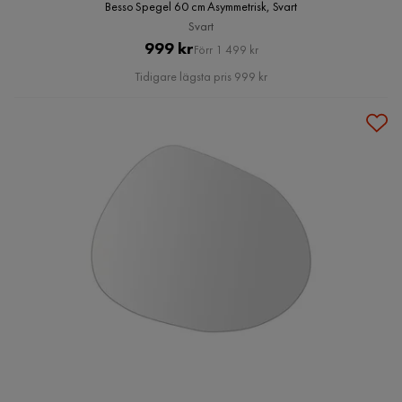
Besso Spegel 60 cm Asymmetrisk, Svart
Svart
Pris
Original
999 kr
Förr 1 499 kr
Pris
Tidigare lägsta pris 999 kr