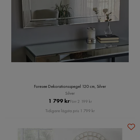
Foresee Dekorationsspegel 120 cm, Silver
Silver
Pris
Original
1 799 kr
Förr 2 199 kr
Pris
Tidigare lägsta pris 1 799 kr