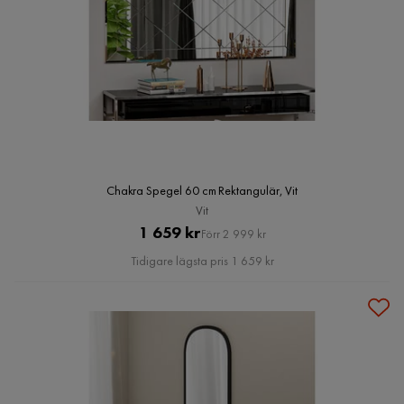
Chakra Spegel 60 cm Rektangulär, Vit
Vit
Pris
Original
1 659 kr
Förr 2 999 kr
Pris
Tidigare lägsta pris 1 659 kr