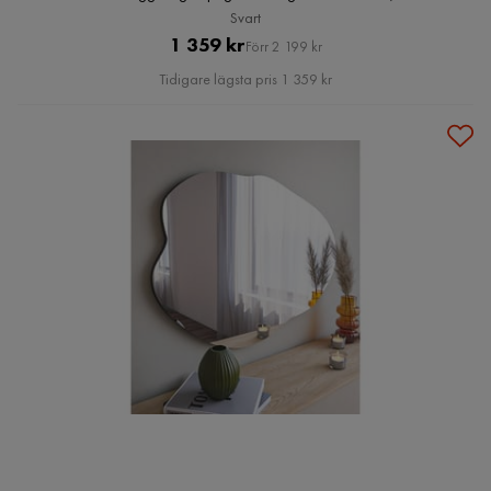
Svart
Pris
Original
1 359 kr
Förr 2 199 kr
Pris
Tidigare lägsta pris 1 359 kr