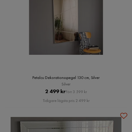
Petalcu Dekorationsspegel 130 cm, Silver
Silver
Pris
Original
2 499 kr
Förr 3 599 kr
Pris
Tidigare lägsta pris 2 499 kr