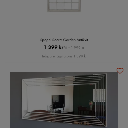
Spegel Secret Garden Antikvit
Pris
Original
1 399 kr
Förr 1 999 kr
Pris
Tidigare lägsta pris 1 399 kr