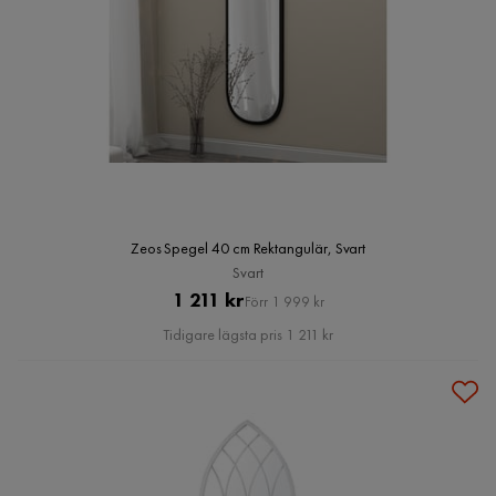
Zeos Spegel 40 cm Rektangulär, Svart
Svart
Pris
Original
1 211 kr
Förr 1 999 kr
Pris
Tidigare lägsta pris 1 211 kr