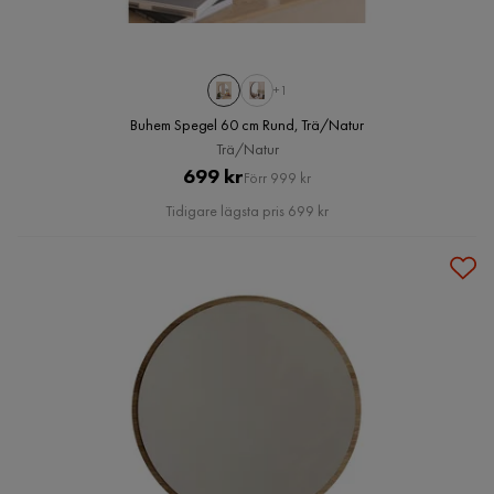
+1
Buhem Spegel 60 cm Rund, Trä/Natur
Trä/Natur
Pris
Original
699 kr
Förr 999 kr
Pris
Tidigare lägsta pris 699 kr