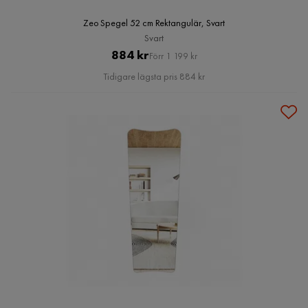
Zeo Spegel 52 cm Rektangulär, Svart
Svart
Pris
Original
884 kr
Förr 1 199 kr
Pris
Tidigare lägsta pris 884 kr