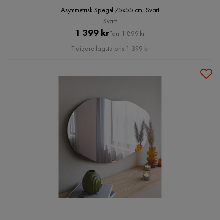
Asymmetrisk Spegel 75x55 cm, Svart
Svart
Pris
Original
1 399 kr
Förr 1 899 kr
Pris
Tidigare lägsta pris 1 399 kr