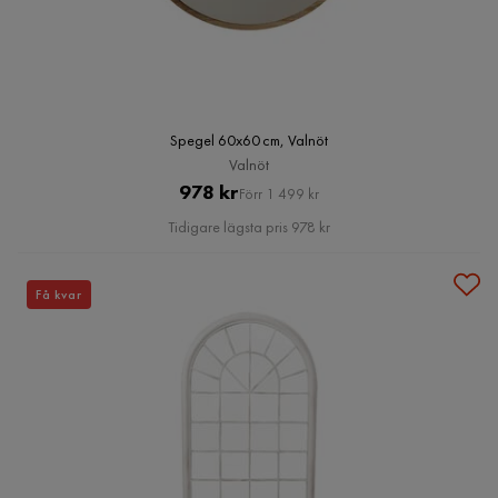
Spegel 60x60 cm, Valnöt
Valnöt
Pris
Original
978 kr
Förr 1 499 kr
Pris
Tidigare lägsta pris 978 kr
Få kvar