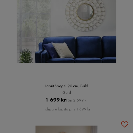
Labrit Spegel 90 cm, Guld
Guld
Pris
Original
1 699 kr
Förr 2 599 kr
Pris
Tidigare lägsta pris 1 699 kr