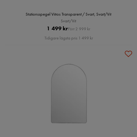
Stationsspegel Vitros Transparent / Svart, Svart/Vit
Svart/Vit
Pris
Original
1 499 kr
Förr 2 999 kr
Pris
Tidigare lägsta pris 1 499 kr