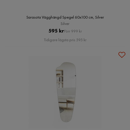
Sarasota Vägghängd Spegel 60x100 cm, Silver
Silver
Pris
Original
595 kr
Förr 999 kr
Pris
Tidigare lägsta pris 595 kr