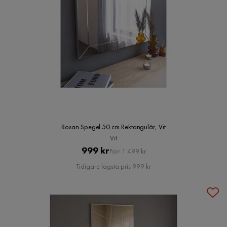
Rosan Spegel 50 cm Rektangulär, Vit
Vit
Pris
Original
999 kr
Förr 1 499 kr
Pris
Tidigare lägsta pris 999 kr