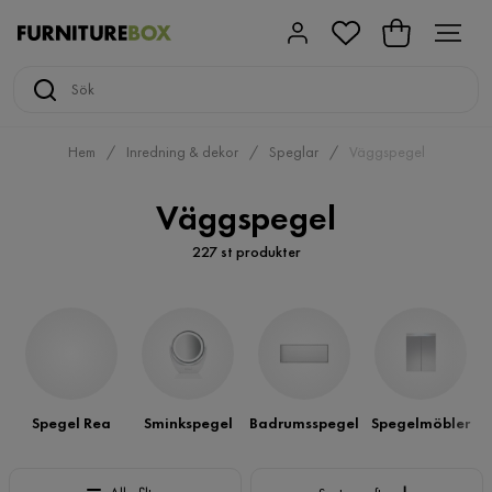
Hem
Inredning & dekor
Speglar
Väggspegel
Väggspegel
227 st produkter
Spegel Rea
Sminkspegel
Badrumsspegel
Spegelmöbler
Sortera efter