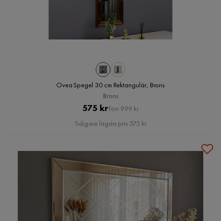
Ovea Spegel 30 cm Rektangulär, Brons
Brons
Pris
Original
575 kr
Förr 999 kr
Pris
Tidigare lägsta pris 575 kr