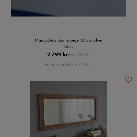
Marca Dekorationsspegel 65 cm, Silver
Silver
Pris
Original
2 799 kr
Förr 3 799 kr
Pris
Tidigare lägsta pris 2 799 kr