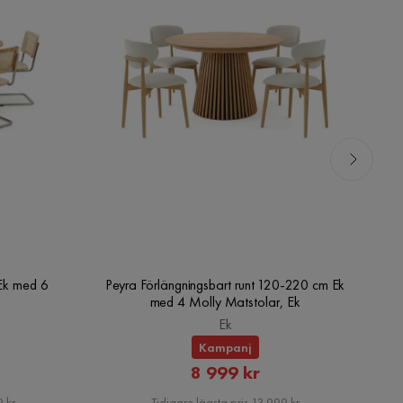
Ek med 6
Peyra Förlängningsbart runt 120-220 cm Ek
Pe
med 4 Molly Matstolar, Ek
Ek
Kampanj
rat
Rabatterat
8 999 kr
Pris
 kr
Tidigare lägsta pris 13 999 kr