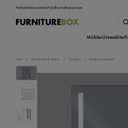
Nyheter
Varumärken
Fyndhörna
Kampanjer
Möbler
Utemöbler
F
Hem
Inredning & dekor
Speglar
Badrumsspegel