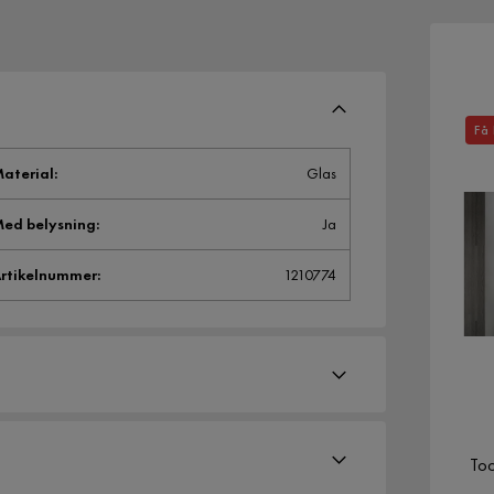
Få 
aterial
:
Glas
ed belysning
:
Ja
rtikelnummer
:
1210774
To