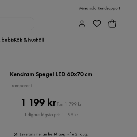
Mina sidor
Kundsupport
 bebis
Kök & hushåll
Kendram Spegel LED 60x70 cm
Transparent
Pris
Original
1 199 kr
Förr 1 799 kr
Pris
Tidigare lägsta pris 1 199 kr
Leverans mellan fre 14 aug. - fre 21 aug.