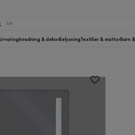
örvaring
Inredning & dekor
Belysning
Textilier & mattor
Barn &