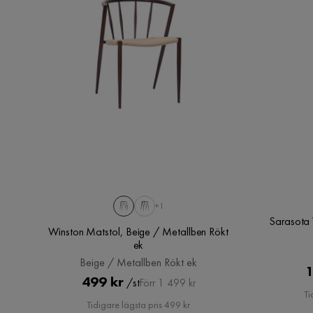
Glas:
+1
Sarasota 
Winston Matstol, Beige / Metallben Rökt
ek
Beige / Metallben Rökt ek
1
Pris
Original
499 kr
/st
Förr 1 499 kr
Ti
Pris
Tidigare lägsta pris 499 kr