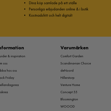
•
Dina köp samlade på ett ställe
•
Personliga erbjudanden online & i butik
•
Kostnadsfritt och helt digitalt
nformation
Varumärken
ider & inspiration
Comfort Garden
m oss
Scandinavian Choice
obba hos oss
deNoord
ack Friday
Hillerstorp
ellandagsrea
Venture Home
åskrea
Concept 55
Bloomington
WOOOD