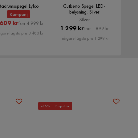
Badrumsspegel Lyfco
Cutberto Spegel LED-
belysning, Silver
Kampanj
Silver
Rabatterat
Original
 609 kr
Förr 4 999 kr
Pris
Original
1 299 kr
Förr 1 899 kr
Pris
Pris
igare lägsta pris 3 488 kr
Pris
Tidigare lägsta pris 1 299 kr
-36%
Populär