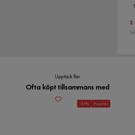
2
Tid
Upptäck fler
Ofta köpt tillsammans med
-33%
Populär