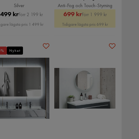
Anti-Fog och Touch-Styrning
Silver
Anti-Fog och Touch-Styrning
Pris
Original
Rabatterat
Original
 499 kr
699 kr
Förr 2 199 kr
Förr 1 999 kr
Pris
Pris
Pris
igare lägsta pris 1 499 kr
Tidigare lägsta pris 699 kr
5%
Nyhet