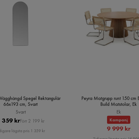
Vägghängd Spegel Rektangulär
Peyra Matgrupp runt 150 cm 
66x193 cm, Svart
Build Matstolar, Ek
Svart
Ek
Pris
Original
 359 kr
Kampanj
Förr 2 199 kr
Rabatte
9 999 kr
Pris
digare lägsta pris 1 359 kr
Pris
Tidigare lägsta pris 14 999