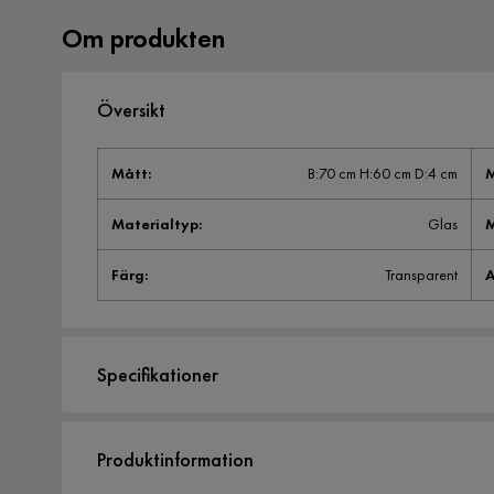
Om produkten
Översikt
Mått
:
B:70 cm H:60 cm D:4 cm
M
Materialtyp
:
Glas
M
Färg
:
Transparent
A
Specifikationer
Artikelnummer:
1210774
Produktinformation
Storlek