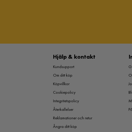
Hjälp & kontakt
I
Kundsupport
Gu
Om ditt köp
O
Köpvillkor
J
Cookiepolicy
Bl
Integritetspolicy
M
Återkallelser
P
Reklamationer och retur
Ångra ditt köp