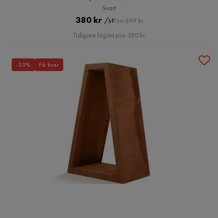
Svart
Pris
Original
380 kr
/st
Förr 699 kr
Pris
Tidigare lägsta pris 380 kr
-33%
Få kvar