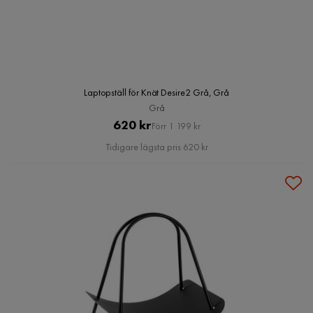
Laptopställ för Knät Desire2 Grå, Grå
Grå
Pris
Original
620 kr
Förr 1 199 kr
Pris
Tidigare lägsta pris 620 kr