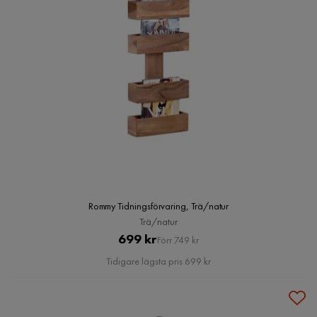
Rommy Tidningsförvaring, Trä/natur
Trä/natur
Pris
Original
699 kr
Förr 749 kr
Pris
Tidigare lägsta pris 699 kr