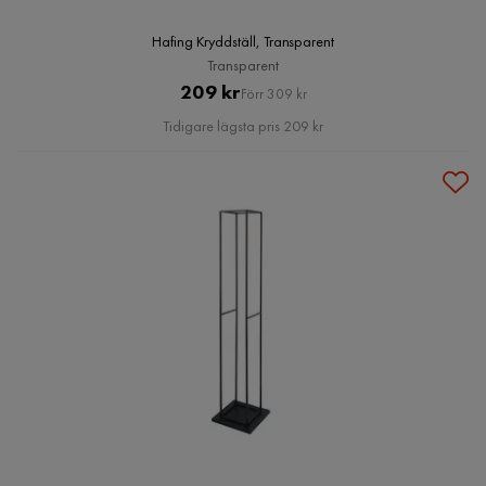
Hafing Kryddställ, Transparent
Transparent
Pris
Original
209 kr
Förr 309 kr
Pris
Tidigare lägsta pris 209 kr