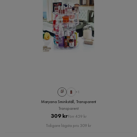
+1
Maryana Sminkställ, Transparent
Transparent
Pris
Original
309 kr
Förr 459 kr
Pris
Tidigare lägsta pris 309 kr