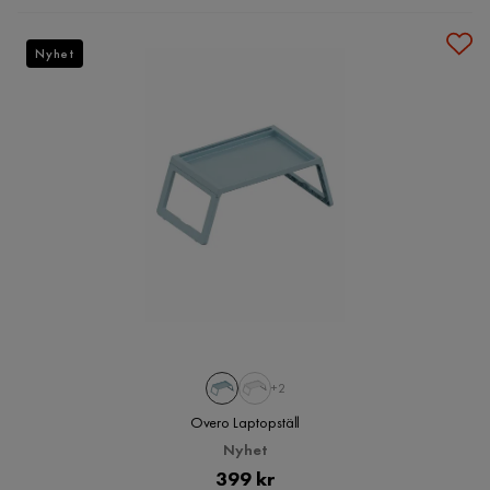
Nyhet
+2
Overo Laptopställ
Nyhet
Pris
399 kr