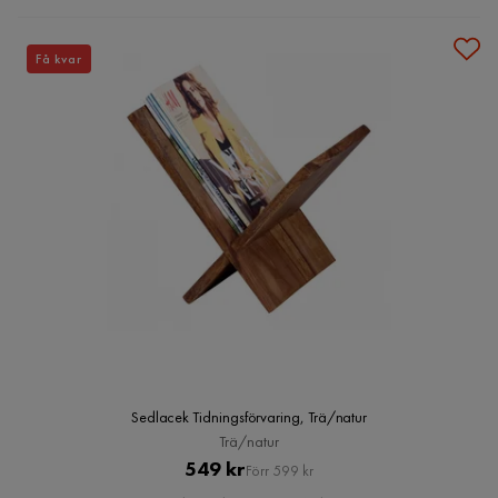
Få kvar
Sedlacek Tidningsförvaring, Trä/natur
Trä/natur
Pris
Original
549 kr
Förr 599 kr
Pris