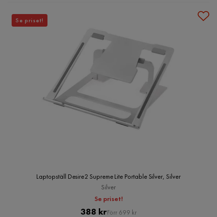
Se priset!
Laptopställ Desire2 Supreme Lite Portable Silver, Silver
Silver
Se priset!
Pris
Original
388 kr
Förr 699 kr