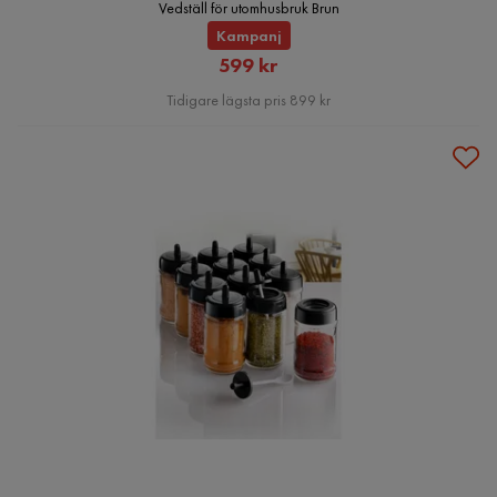
Vedställ för utomhusbruk Brun
Kampanj
Rabatterat
599 kr
Pris
Tidigare lägsta pris 899 kr