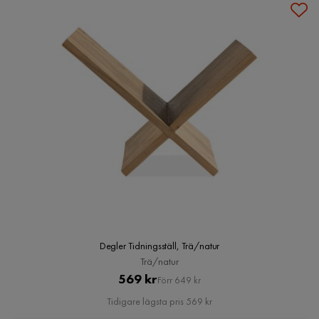
Degler Tidningsställ, Trä/natur
Trä/natur
Pris
Original
569 kr
Förr 649 kr
Pris
Tidigare lägsta pris 569 kr