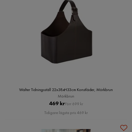
Walter Tidningsställ 22x38xH33cm Konstläder, Mörkbrun
Mörkbrun
Pris
Original
469 kr
Förr 699 kr
Pris
Tidigare lägsta pris 469 kr