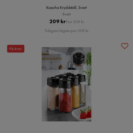
Kazuha Kryddställ, Svart
Svart
Pris
Original
209 kr
Förr 309 kr
Pris
Tidigare lägsta pris 209 kr
Få kvar