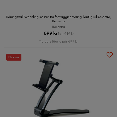
Tidningsställ Wohnling massivt trä för väggmontering, lantlig stil Rosenträ,
Rosenträ
Rosenträ
Pris
Original
699 kr
Förr 949 kr
Pris
Tidigare lägsta pris 699 kr
Få kvar