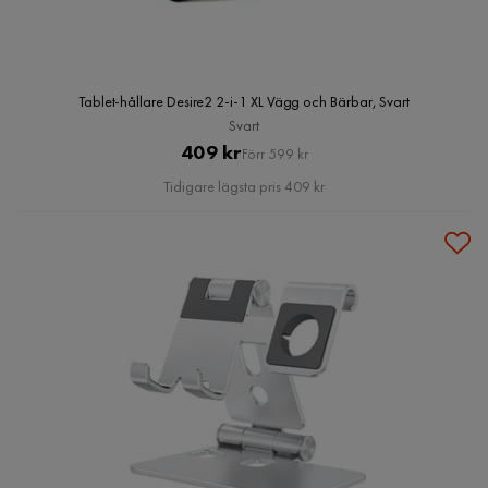
Tablet-hållare Desire2 2-i-1 XL Vägg och Bärbar, Svart
Svart
Pris
Original
409 kr
Förr 599 kr
Pris
Tidigare lägsta pris 409 kr