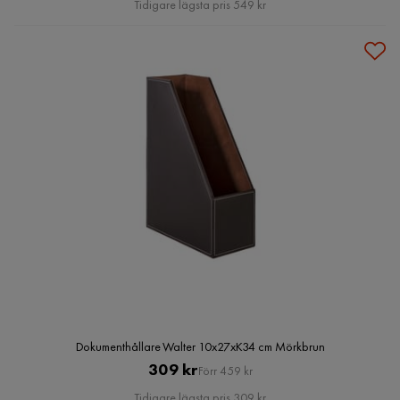
Tidigare lägsta pris 549 kr
Dokumenthållare Walter 10x27xK34 cm Mörkbrun
Pris
Original
309 kr
Förr 459 kr
Pris
Tidigare lägsta pris 309 kr