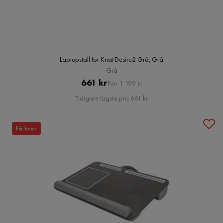
Laptopställ för Knät Desire2 Grå, Grå
Grå
Pris
Original
661 kr
Förr 1 199 kr
Pris
Tidigare lägsta pris 661 kr
Få kvar