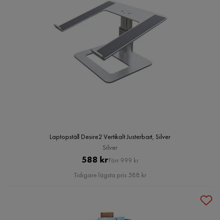
Laptopställ Desire2 Vertikalt Justerbart, Silver
Silver
Pris
Original
588 kr
Förr 999 kr
Pris
Tidigare lägsta pris 588 kr