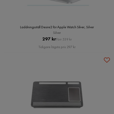
Laddningsställ Desire2 för Apple Watch Silver, Silver
Silver
Pris
Original
297 kr
Förr 539 kr
Pris
Tidigare lägsta pris 297 kr