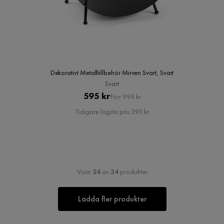
Dekorativt Metalltillbehör Mirven Svart, Svart
Svart
Pris
Original
595 kr
Förr 999 kr
Pris
Tidigare lägsta pris 595 kr
Visar
24
av
34
produkter
Ladda fler produkter