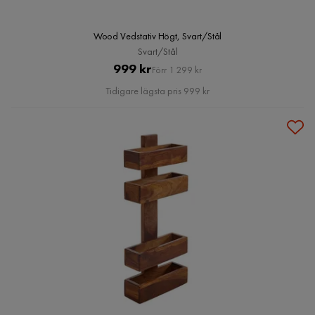
Wood Vedstativ Högt, Svart/Stål
Svart/Stål
Pris
Original
999 kr
Förr 1 299 kr
Pris
Tidigare lägsta pris 999 kr