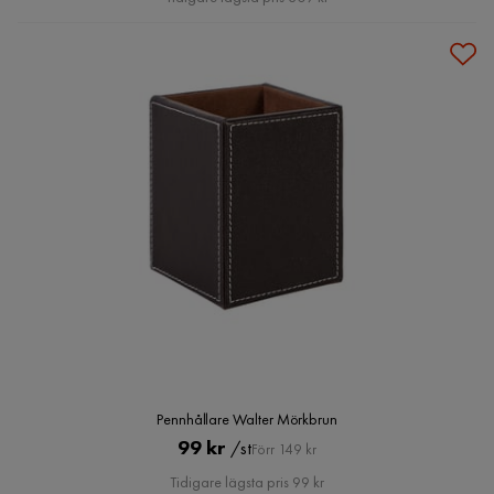
Pennhållare Walter Mörkbrun
Pris
Original
99 kr
/st
Förr 149 kr
Pris
Tidigare lägsta pris 99 kr