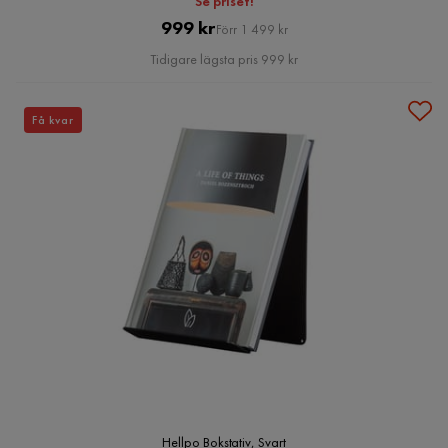
Se priset!
Pris
Original
999 kr
Förr 1 499 kr
Pris
Tidigare lägsta pris 999 kr
Få kvar
Hellpo Bokstativ, Svart