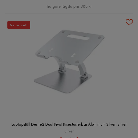
Pris
Tidigare lägsta pris 388 kr
Se priset!
Laptopställ Desire2 Dual Pivot Riser Justerbar Aluminium Silver, Silver
Silver