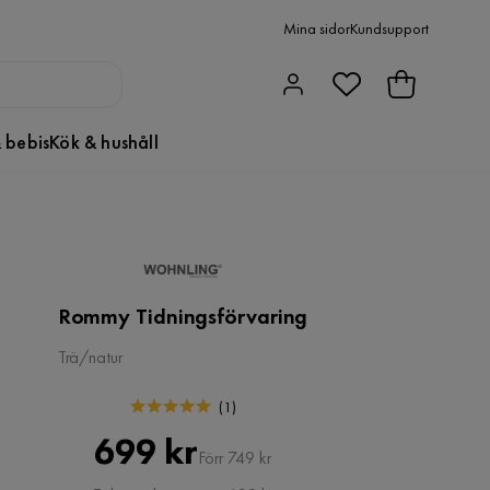
Mina sidor
Kundsupport
 bebis
Kök & hushåll
Rommy Tidningsförvaring
Trä/natur
(
1
)
Pris
Original
699 kr
Förr 749 kr