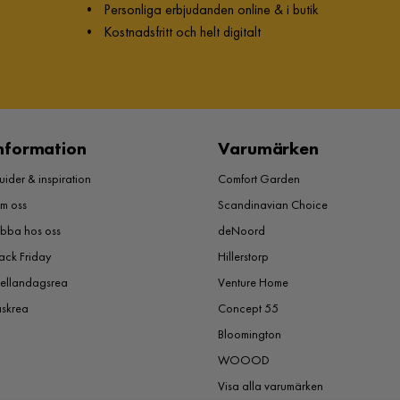
•
Personliga erbjudanden online & i butik
•
Kostnadsfritt och helt digitalt
nformation
Varumärken
ider & inspiration
Comfort Garden
m oss
Scandinavian Choice
obba hos oss
deNoord
ack Friday
Hillerstorp
ellandagsrea
Venture Home
åskrea
Concept 55
Bloomington
WOOOD
Visa alla varumärken