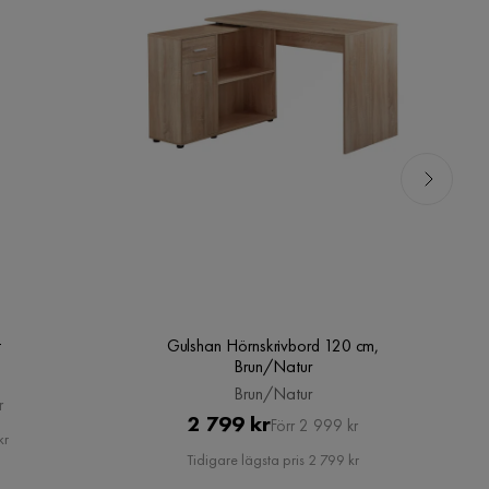
t
Gulshan Hörnskrivbord 120 cm,
So
Brun/Natur
Brun/Natur
r
Pris
Original
2 799 kr
Förr 2 999 kr
kr
Pris
Tidigare lägsta pris 2 799 kr