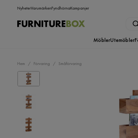
Nyheter
Varumärken
Fyndhörna
Kampanjer
Möbler
Utemöbler
F
Hem
Förvaring
Småförvaring