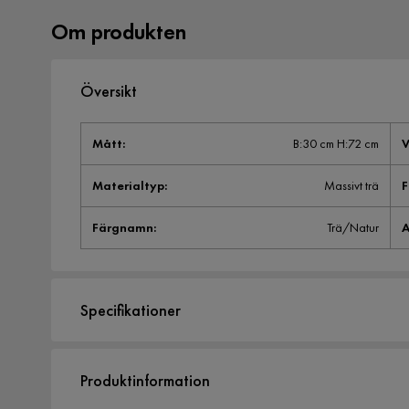
Om produkten
Översikt
Mått
:
B:30 cm H:72 cm
V
Materialtyp
:
Massivt trä
F
Färgnamn
:
Trä/Natur
A
Specifikationer
Artikelnummer:
1214650
Produktinformation
Storlek