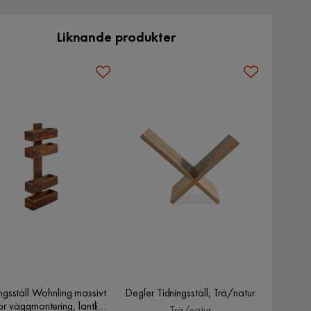
Liknande produkter
ngsställ Wohnling massivt
Degler Tidningsställ, Trä/natur
för väggmontering, lantlig
Trä/natur