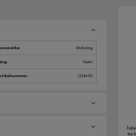
arumärke
:
Wohnling
ärg
:
Natur
rtikelnummer
:
1214650
Tidni
trä 