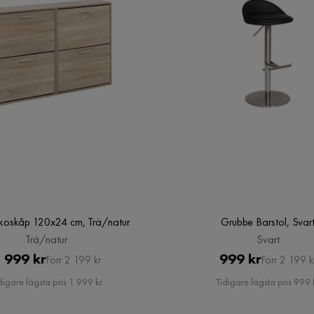
koskåp 120x24 cm, Trä/natur
Grubbe Barstol, Svar
Trä/natur
Svart
Pris
Original
Pris
Original
 999 kr
999 kr
Förr 2 199 kr
Förr 2 199 k
Pris
Pris
digare lägsta pris 1 999 kr
Tidigare lägsta pris 999 