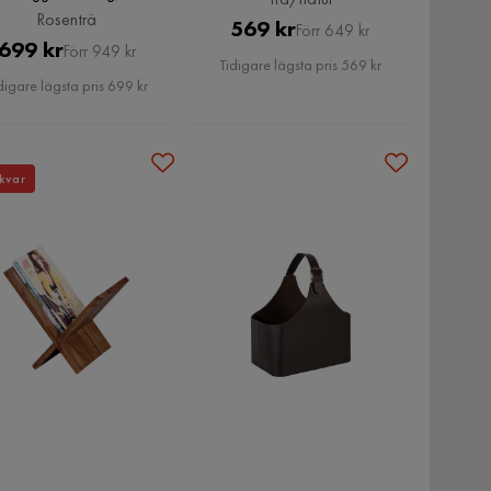
til Rosenträ, Rosenträ
Rosenträ
Pris
Original
569 kr
Förr 649 kr
Pris
Original
699 kr
Förr 949 kr
Pris
Tidigare lägsta pris 569 kr
Pris
digare lägsta pris 699 kr
kvar