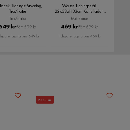
lacek Tidningsförvaring,
Walter Tidningsställ
Trä/natur
22x38xH33cm Konstläder,
Mörkbrun
Trä/natur
Mörkbrun
Pris
Original
Pris
Original
549 kr
469 kr
Förr 599 kr
Förr 699 kr
Pris
Pris
digare lägsta pris 549 kr
Tidigare lägsta pris 469 kr
Populär