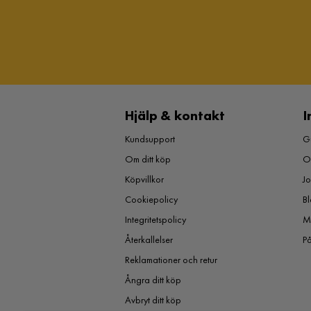
Hjälp & kontakt
I
Kundsupport
Gu
Om ditt köp
O
Köpvillkor
J
Cookiepolicy
Bl
Integritetspolicy
M
Återkallelser
P
Reklamationer och retur
Ångra ditt köp
Avbryt ditt köp