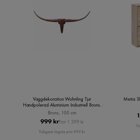
Väggdekoration Wohnling Tjur
Metia S
Handpolerad Aluminium Industriell Brons,
100 cm, Brons, 100 cm
Brons, 100 cm
1
Pris
Original
999 kr
Förr 1 299 kr
Ti
Pris
Tidigare lägsta pris 999 kr