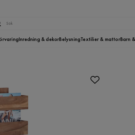
örvaring
Inredning & dekor
Belysning
Textilier & mattor
Barn &