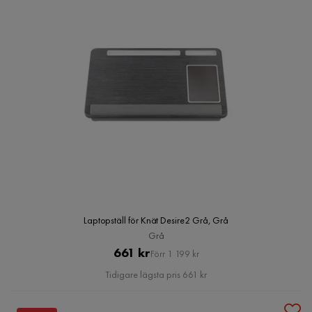
Laptopställ för Knät Desire2 Grå, Grå
Grå
Pris
Original
661 kr
Förr 1 199 kr
Pris
Tidigare lägsta pris 661 kr