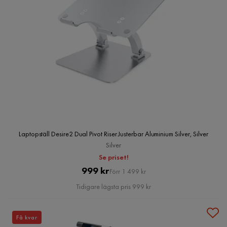
Laptopställ Desire2 Dual Pivot Riser Justerbar Aluminium Silver, Silver
Silver
Se priset!
Pris
Original
999 kr
Förr 1 499 kr
Pris
Tidigare lägsta pris 999 kr
Få kvar