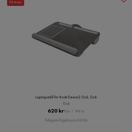
Få kvar
Laptopställ för Knät Desire2 Grå, Grå
Grå
Pris
Original
620 kr
Förr 1 199 kr
Pris
Tidigare lägsta pris 620 kr