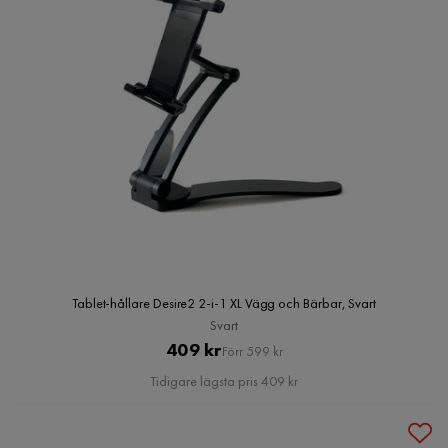
Tablet-hållare Desire2 2-i-1 XL Vägg och Bärbar, Svart
Svart
Pris
Original
409 kr
Förr 599 kr
Pris
Tidigare lägsta pris 409 kr