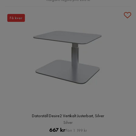
Få kvar
Datorställ Desire2 Vertikalt Justerbart, Silver
Silver
Pris
Original
667 kr
Förr 1 199 kr