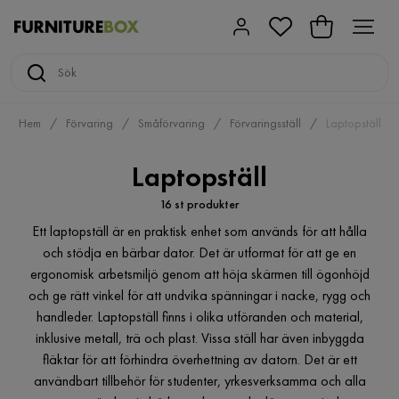
Hem
Förvaring
Småförvaring
Förvaringsställ
Laptopställ
Laptopställ
16 st produkter
Ett laptopställ är en praktisk enhet som används för att hålla
och stödja en bärbar dator. Det är utformat för att ge en
ergonomisk arbetsmiljö genom att höja skärmen till ögonhöjd
och ge rätt vinkel för att undvika spänningar i nacke, rygg och
handleder. Laptopställ finns i olika utföranden och material,
inklusive metall, trä och plast. Vissa ställ har även inbyggda
fläktar för att förhindra överhettning av datorn. Det är ett
användbart tillbehör för studenter, yrkesverksamma och alla