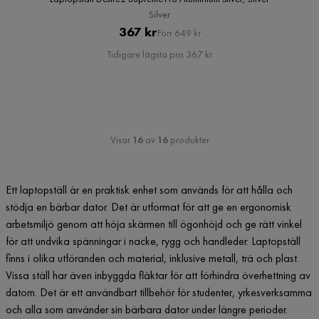
Silver
Pris
Original
367 kr
Förr 649 kr
Pris
Tidigare lägsta pris 367 kr
Visar
16
av
16
produkter
Ett laptopställ är en praktisk enhet som används för att hålla och
stödja en bärbar dator. Det är utformat för att ge en ergonomisk
arbetsmiljö genom att höja skärmen till ögonhöjd och ge rätt vinkel
för att undvika spänningar i nacke, rygg och handleder. Laptopställ
finns i olika utföranden och material, inklusive metall, trä och plast.
Vissa ställ har även inbyggda fläktar för att förhindra överhettning av
datorn. Det är ett användbart tillbehör för studenter, yrkesverksamma
och alla som använder sin bärbara dator under längre perioder.