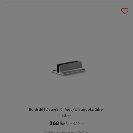
Bordsställ Desire2 för Mac/Ultrabooks, Silver
Silver
Pris
Original
268 kr
Förr 459 kr
Pris
Tidigare lägsta pris 268 kr