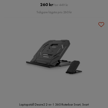
Pris
Original
260 kr
Förr 449 kr
Pris
Tidigare lägsta pris 260 kr
Laptopställ Desire2 2-in-1 360 Roterbar Svart, Svart