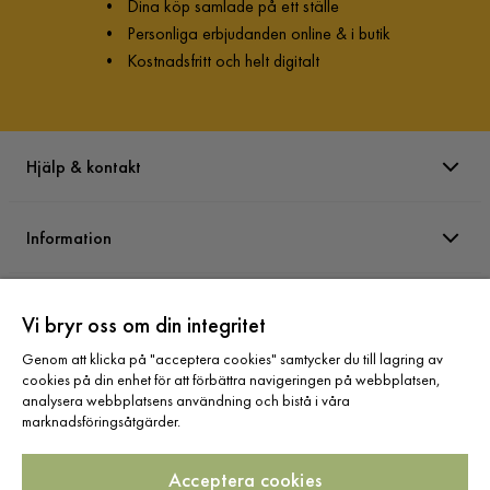
•
Dina köp samlade på ett ställe
•
Personliga erbjudanden online & i butik
•
Kostnadsfritt och helt digitalt
Hjälp & kontakt
Information
Varumärken
Vi bryr oss om din integritet
Genom att klicka på "acceptera cookies" samtycker du till lagring av
Sortiment
cookies på din enhet för att förbättra navigeringen på webbplatsen,
analysera webbplatsens användning och bistå i våra
marknadsföringsåtgärder.
Acceptera cookies