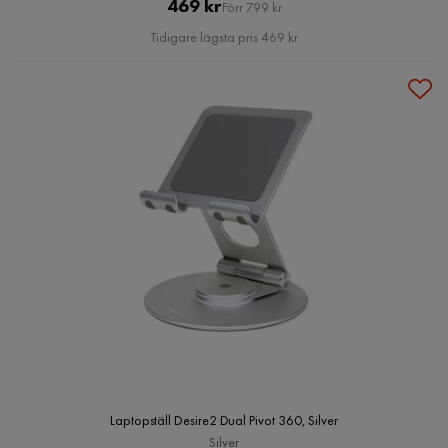
Pris
Original
469 kr
Förr 799 kr
Pris
Tidigare lägsta pris 469 kr
Laptopställ Desire2 Dual Pivot 360, Silver
Silver