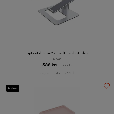
Laptopställ Desire2 Vertikalt Justerbart, Silver
Silver
Pris
Original
588 kr
Förr 999 kr
Pris
Tidigare lägsta pris 588 kr
Nyhet