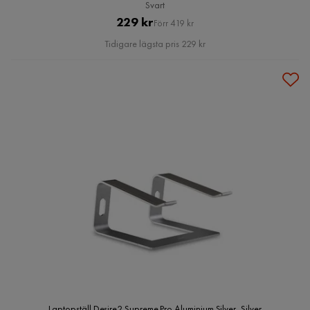
Svart
Pris
Original
229 kr
Förr 419 kr
Pris
Tidigare lägsta pris 229 kr
Laptopställ Desire2 Supreme Pro Aluminium Silver, Silver