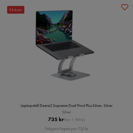
Få kvar
Laptopställ Desire2 Supreme Dual Pivot Plus Silver, Silver
Silver
Pris
Original
735 kr
Förr 1 199 kr
Pris
Tidigare lägsta pris 735 kr