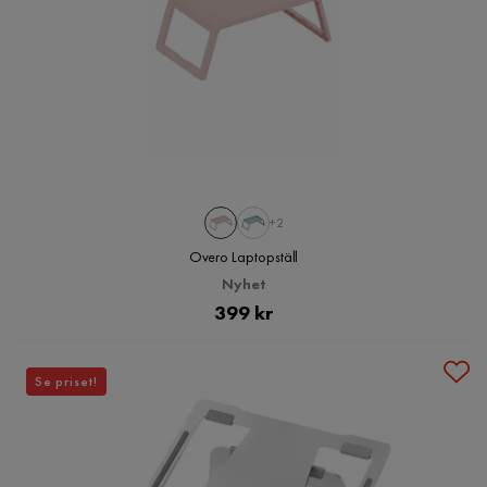
+2
Overo Laptopställ
Nyhet
Pris
399 kr
Se priset!