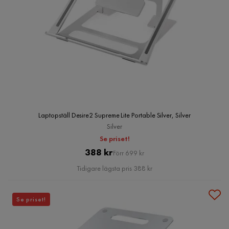
Laptopställ Desire2 Supreme Lite Portable Silver, Silver
Silver
Se priset!
Pris
Original
388 kr
Förr 699 kr
Pris
Tidigare lägsta pris 388 kr
Se priset!