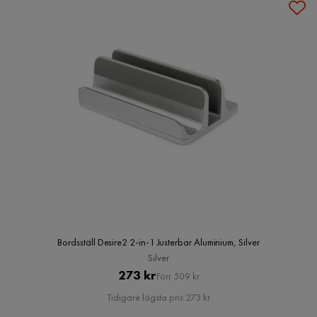
Bordsställ Desire2 2-in-1 Justerbar Aluminium, Silver
Silver
Pris
Original
273 kr
Förr 509 kr
Pris
Tidigare lägsta pris 273 kr