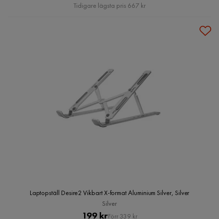
Pris
Tidigare lägsta pris 667 kr
Laptopställ Desire2 Vikbart X-format Aluminium Silver, Silver
Silver
Pris
Original
199 kr
Förr 339 kr