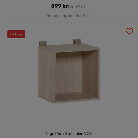
Pris
Original
899 kr
Förr 999 kr
Pris
Tidigare lägsta pris 899 kr
Få kvar
Stige Låda Trä/Natur, VOX