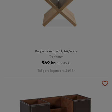
Degler Tidningsställ, Trä/natur
Trä/natur
Pris
Original
569 kr
Förr 649 kr
Pris
Tidigare lägsta pris 569 kr