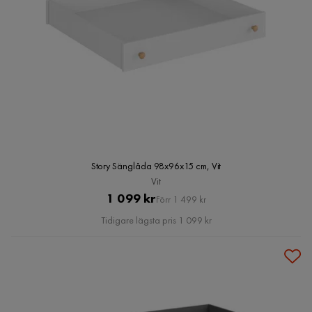
Story Sänglåda 98x96x15 cm, Vit
Vit
Pris
Original
1 099 kr
Förr 1 499 kr
Pris
Tidigare lägsta pris 1 099 kr