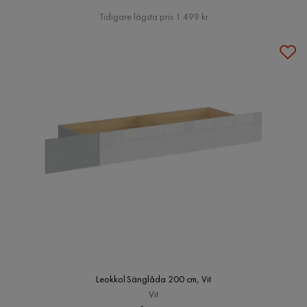
Pris
Tidigare lägsta pris 1 499 kr
Leokkol Sänglåda 200 cm, Vit
Vit