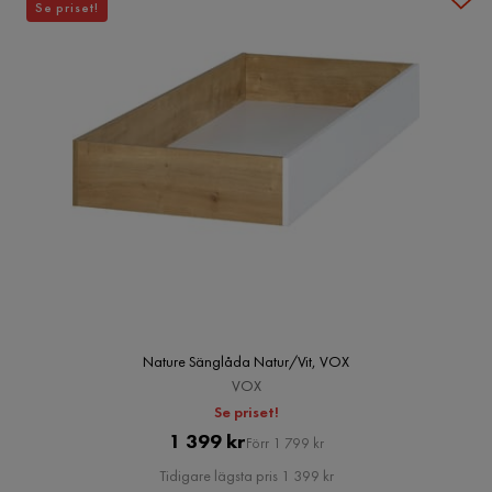
Se priset!
Nature Sänglåda Natur/Vit, VOX
VOX
Se priset!
Pris
Original
1 399 kr
Förr 1 799 kr
Pris
Tidigare lägsta pris 1 399 kr