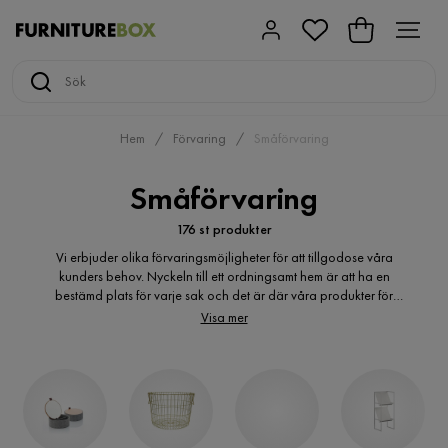
Hem
Förvaring
Småförvaring
Småförvaring
176 st produkter
Vi erbjuder olika förvaringsmöjligheter för att tillgodose våra
kunders behov. Nyckeln till ett ordningsamt hem är att ha en
bestämd plats för varje sak och det är där våra produkter för
småförvaring kommer in i bilden. Vårt sortiment innehåller
Visa mer
produkter som förutom sin funktionalitet har ett trendigt utförande
för att passa din stil. Med våra olika förvaringsmöjligheter får du
ordning på dina saker samtidigt som du kan uppdatera ditt hem.
Förvaring behöver inte vara tråkigt utan kan även fungera som en
dekoration. Vi erbjuder småförvaring i olika stilar och modeller för
att passa ditt behov. Oavsett hur du behöver uppgradera din
förvaring så har vi lösningen för dig.