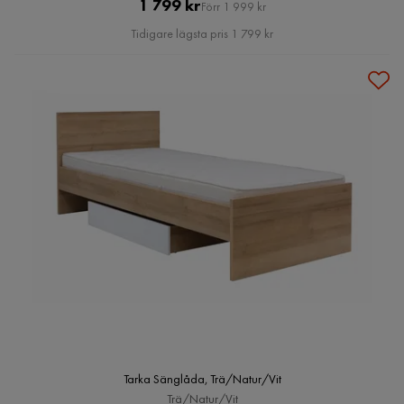
Pris
Original
1 799 kr
Förr 1 999 kr
Pris
Tidigare lägsta pris 1 799 kr
Tarka Sänglåda, Trä/Natur/Vit
Trä/Natur/Vit