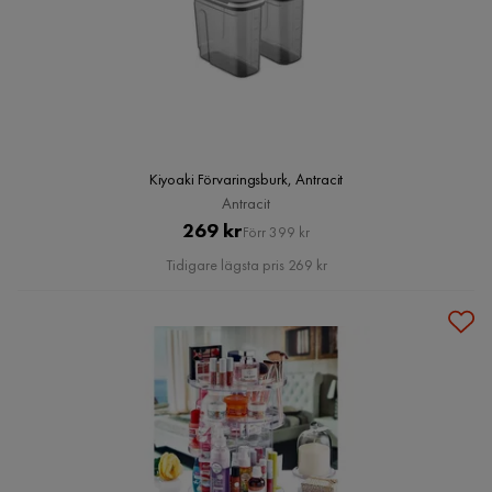
Kiyoaki Förvaringsburk, Antracit
Antracit
Pris
Original
269 kr
Förr 399 kr
Pris
Tidigare lägsta pris 269 kr