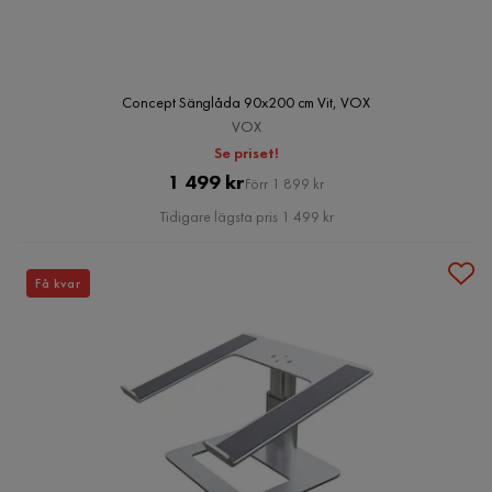
Concept Sänglåda 90x200 cm Vit, VOX
VOX
Se priset!
Pris
Original
1 499 kr
Förr 1 899 kr
Pris
Tidigare lägsta pris 1 499 kr
Få kvar