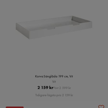
Korva Sänglåda 199 cm, Vit
Vit
Pris
Original
2 159 kr
Förr 2 599 kr
Pris
Tidigare lägsta pris 2 159 kr