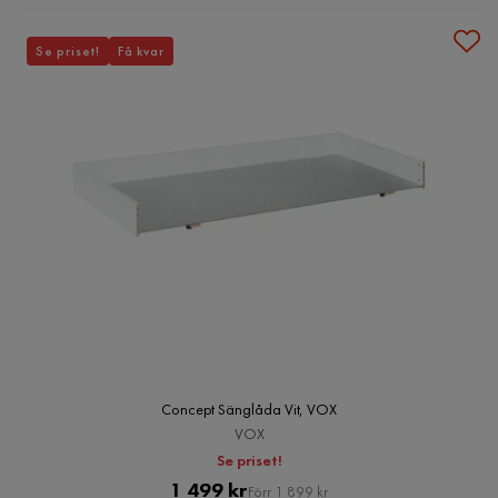
Se priset!
Få kvar
Concept Sänglåda Vit, VOX
VOX
Se priset!
Pris
Original
1 499 kr
Förr 1 899 kr