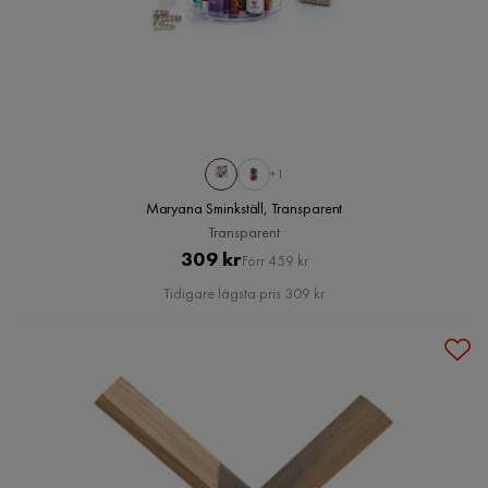
+1
Maryana Sminkställ, Transparent
Transparent
Pris
Original
309 kr
Förr 459 kr
Pris
Tidigare lägsta pris 309 kr