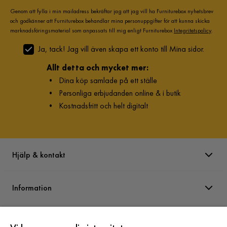
Genom att fylla i min mailadress bekräftar jag att jag vill ha Furniturebox nyhetsbrev
och godkänner att Furniturebox behandlar mina personuppgifter för att kunna skicka
marknadsföringsmaterial som anpassats till mig enligt Furniturebox
Integritetspolicy
.
Ja, tack! Jag vill även skapa ett konto till Mina sidor.
Allt detta och mycket mer:
•
Dina köp samlade på ett ställe
•
Personliga erbjudanden online & i butik
•
Kostnadsfritt och helt digitalt
Hjälp & kontakt
Information
Varumärken