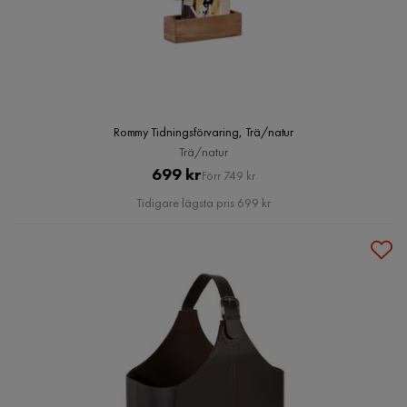
Rommy Tidningsförvaring, Trä/natur
Trä/natur
Pris
Original
699 kr
Förr 749 kr
Pris
Tidigare lägsta pris 699 kr