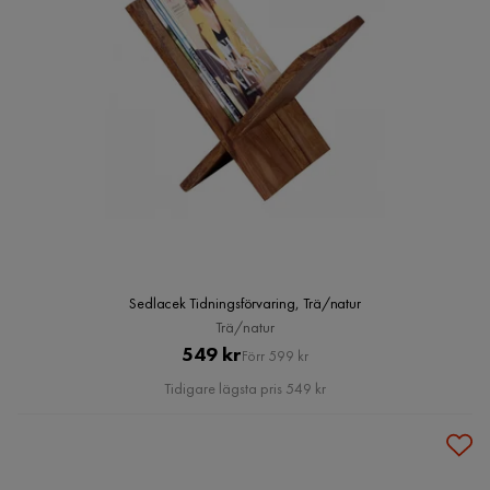
Sedlacek Tidningsförvaring, Trä/natur
Trä/natur
Pris
Original
549 kr
Förr 599 kr
Pris
Tidigare lägsta pris 549 kr