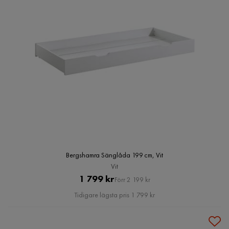
Bergshamra Sänglåda 199 cm, Vit
Vit
Pris
Original
1 799 kr
Förr 2 199 kr
Pris
Tidigare lägsta pris 1 799 kr