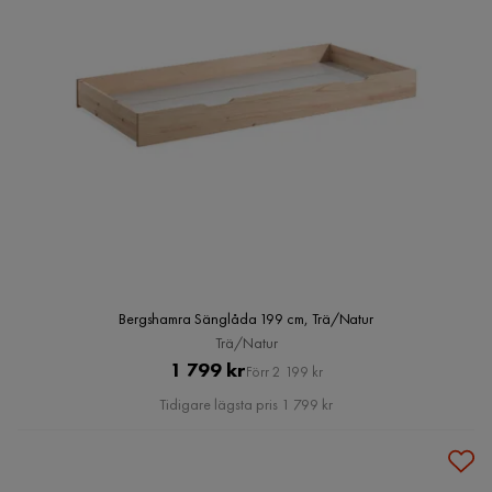
Bergshamra Sänglåda 199 cm, Trä/Natur
Trä/Natur
Pris
Original
1 799 kr
Förr 2 199 kr
Pris
Tidigare lägsta pris 1 799 kr