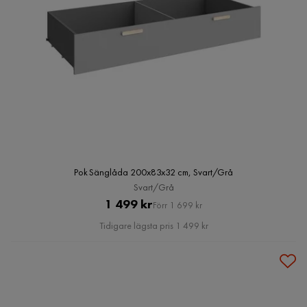
Pok Sänglåda 200x83x32 cm, Svart/Grå
Svart/Grå
Pris
Original
1 499 kr
Förr 1 699 kr
Pris
Tidigare lägsta pris 1 499 kr