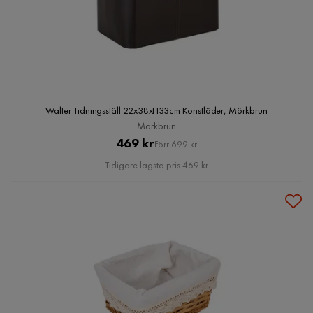
Walter Tidningsställ 22x38xH33cm Konstläder, Mörkbrun
Mörkbrun
Pris
Original
469 kr
Förr 699 kr
Pris
Tidigare lägsta pris 469 kr