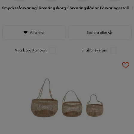
Smyckesförvaring
Förvaringskorg
Förvaringslådor
Förvaringsställ
F
Sortera efter
Alla filter
Sortera efter
Visa bara Kampanj
Snabb leverans