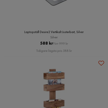
Laptopställ Desire2 Vertikalt Justerbart, Silver
Silver
Pris
Original
588 kr
Förr 999 kr
Pris
Tidigare lägsta pris 588 kr