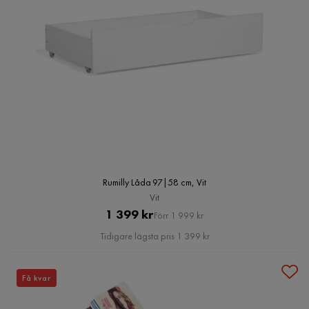
Rumilly Låda 97|58 cm, Vit
Vit
Pris
Original
1 399 kr
Förr 1 999 kr
Pris
Tidigare lägsta pris 1 399 kr
Få kvar