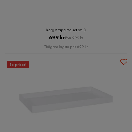
Korg Arapaima set om 3
Pris
Original
699 kr
Förr 999 kr
Pris
Tidigare lägsta pris 699 kr
Se priset!