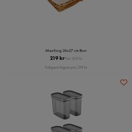
Max Korg 26x27 cm Brun
Pris
Original
219 kr
Förr 329 kr
Pris
Tidigare lägsta pris 219 kr