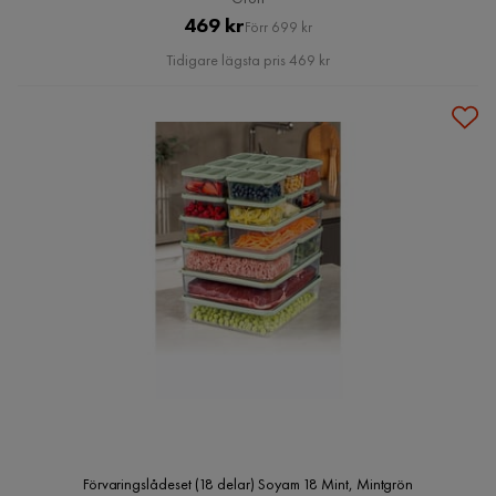
Pris
Original
469 kr
Förr 699 kr
Pris
Tidigare lägsta pris 469 kr
Förvaringslådeset (18 delar) Soyam 18 Mint, Mintgrön