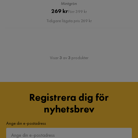
Mintgrön
Pris
Original
269 kr
Förr 399 kr
Pris
Tidigare lägsta pris 269 kr
Visar
3
av
3
produkter
Registrera dig för
nyhetsbrev
Ange din e-postadress