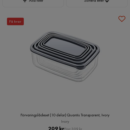
Alla filter
Sortera efter
Få kvar
Förvaringslådeset (10 delar) Quantis Transparent, Ivory
Ivory
Pris
Original
209 kr
Förr 309 kr