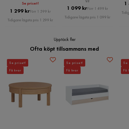
Vit
1
Se priset!
Pris
Original
1 099 kr
Förr 1 499 kr
Pris
Original
1 299 kr
Förr 1 599 kr
Tidi
Pris
Tidigare lägsta pris 1 099 kr
Pris
Tidigare lägsta pris 1 299 kr
Upptäck fler
Ofta köpt tillsammans med
Se priset!
Se priset!
Se 
Få kvar
Få kvar
Få 