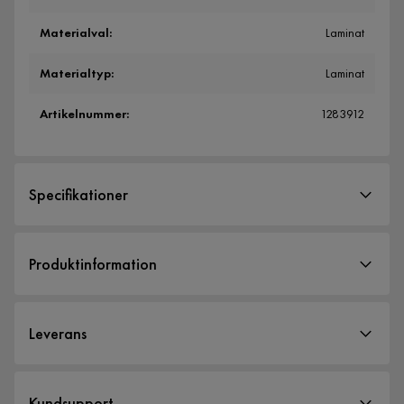
Materialval
:
Laminat
Materialtyp
:
Laminat
Artikelnummer
:
1283912
Specifikationer
Artikelnummer:
1283912
Produktinformation
Storlek
Höjd
21.5 cm
Leverans
Bredd
61.5 cm
Djup
149 cm
Leveranssätt
Kundsupport