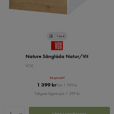
1 av 4
Nature Sänglåda Natur/Vit
VOX
Se priset!
Pris
Original
1 399 kr
Förr 1 799 kr
Pris
Tidigare lägsta pris 1 399 kr
Lägg i varukorgen