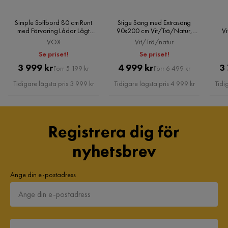
Simple Soffbord 80 cm Runt
Stige Säng med Extrasäng
med Förvaring Lådor Lågt
90x200 cm Vit/Trä/Natur,
V
Natur, VOX
Vit/Trä/natur
VOX
Vit/Trä/natur
Se priset!
Se priset!
Pris
Original
Pris
Original
3 999 kr
4 999 kr
3
Förr 5 199 kr
Förr 6 499 kr
Pris
Pris
Tidigare lägsta pris 3 999 kr
Tidigare lägsta pris 4 999 kr
Tidi
Registrera dig för
nyhetsbrev
Ange din e-postadress