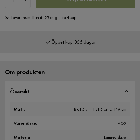
Leverans mellan tis 25 aug. - fre 4 sep.
Öppet köp 365 dagar
Över 400 000 nöjda kunder
Om produkten
Översikt
Mått
:
B:61.5 cm H:21.5 cm D:149 cm
Varumärke
:
VOX
Material
:
Laminatskiva