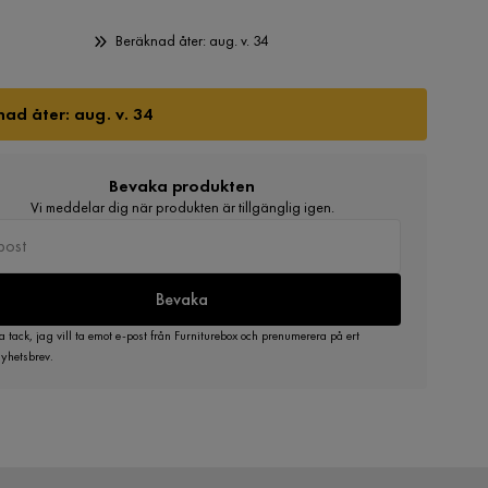
Beräknad åter: aug. v. 34
ad åter: aug. v. 34
Bevaka produkten
Vi meddelar dig när produkten är tillgänglig igen.
Bevaka
a tack, jag vill ta emot e-post från Furniturebox och prenumerera på ert
yhetsbrev.