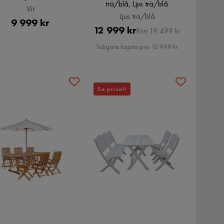
trä/blå, Ljus trä/blå
Vit
Ljus trä/blå
Pris
9 999 kr
Pris
Original
12 999 kr
Förr 19 499 kr
Pris
Tidigare lägsta pris 12 999 kr
Se priset!