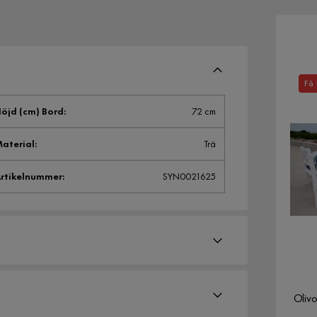
Få 
öjd (cm) Bord
:
72 cm
aterial
:
Trä
rtikelnummer
:
SYN0021625
Oliv