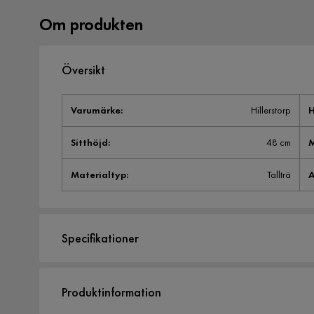
Om produkten
Översikt
Varumärke
:
Hillerstorp
H
Sitthöjd
:
48 cm
M
Materialtyp
:
Tallträ
A
Specifikationer
Artikelnummer:
SYN0021625
Produktinformation
Storlek