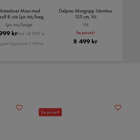
atsalsset Maui med
Delpino Matgrupp Utomhus
oll 8-sits Ljus trä/beige,
125 cm, Vit
Ljus trä/beige
Ljus trä/beige
Vit
Pris
Original
999 kr
Se priset!
Förr 14 999 kr
Pris
8 499 kr
Pris
igare lägsta pris 9 999 kr
Se priset!