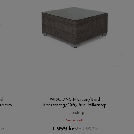
ul
WISCONSIN Divan/Bord
erstorp
Konstrotting/Grå/Brun, Hillerstorp
Hillerstorp
Se priset!
Pris
Original
1 999 kr
kr
Förr 2 999 kr