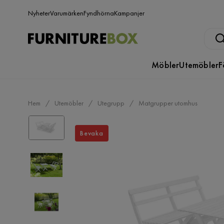
Nyheter
Varumärken
Fyndhörna
Kampanjer
Möbler
Utemöbler
F
Hem
Utemöbler
Utegrupp
Matgrupper utomhus
Bevaka