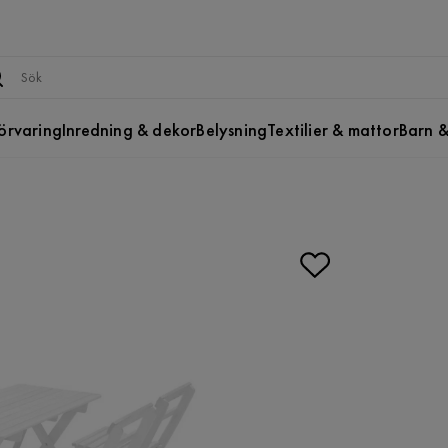
örvaring
Inredning & dekor
Belysning
Textilier & mattor
Barn &