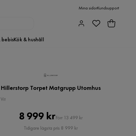
Mina sidor
Kundsupport
 bebis
Kök & hushåll
Hillerstorp Torpet Matgrupp Utomhus
Vit
Pris
Original
8 999 kr
Förr 13 499 kr
Pris
Tidigare lägsta pris 8 999 kr