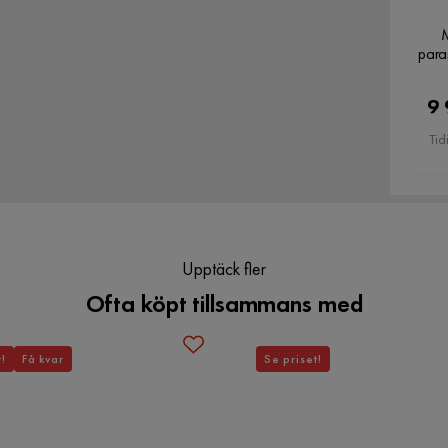
 kärnfuru, som konsumenten kommer trivas i under
M
Montering krävs
Ja
paras
9 
Tid
Upptäck fler
Ofta köpt tillsammans med
t!
Få kvar
Se priset!