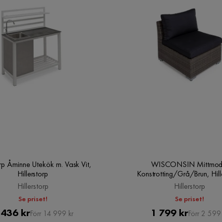
orp Åminne Utekök m. Vask Vit,
WISCONSIN Mittmod
Hillerstorp
Konstrotting/Grå/Brun, Hill
Hillerstorp
Hillerstorp
Se priset!
Se priset!
Pris
Original
Pris
Original
 436 kr
1 799 kr
Förr 14 999 kr
Förr 2 599 