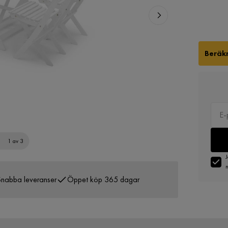
Beräkn
1 av 3
J
n
nabba leveranser
Öppet köp 365 dagar