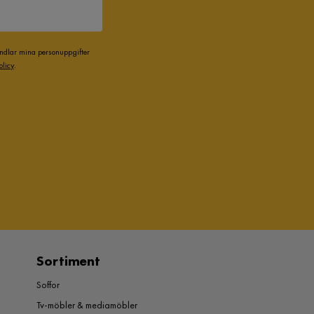
andlar mina personuppgifter
olicy
.
Sortiment
Soffor
Tv-möbler & mediamöbler