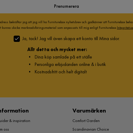
Prenumerera
adress bekräftar jag att jag vill ha Furniturebox nyhetsbrev och godkänner att Furniturebox beh
att kunna skicka marknadsföringsmaterial som anpassats till mig enligt Furniturebox
Integritetsp
Ja, tack! Jag vill även skapa ett konto till Mina sidor.
Allt detta och mycket mer:
•
Dina köp samlade på ett ställe
•
Personliga erbjudanden online & i butik
•
Kostnadsfritt och helt digitalt
nformation
Varumärken
ider & inspiration
Comfort Garden
m oss
Scandinavian Choice