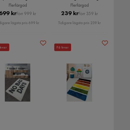
Flerfärgad
Flerfärgad
Pris
Original
Pris
Original
699 kr
239 kr
Förr 999 kr
Förr 359 kr
Pris
Pris
digare lägsta pris 699 kr
Tidigare lägsta pris 239 kr
kvar
Få kvar