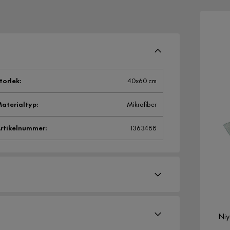
torlek
:
40x60 cm
aterialtyp
:
Mikrofiber
rtikelnummer
:
1363488
Niy