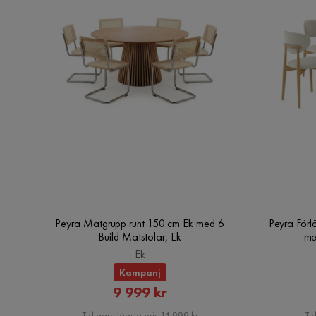
Peyra Matgrupp runt 150 cm Ek med 6
Peyra Förl
Build Matstolar, Ek
me
Ek
Kampanj
Rabatterat
9 999 kr
Pris
Tidigare lägsta pris 14 999 kr
Tid