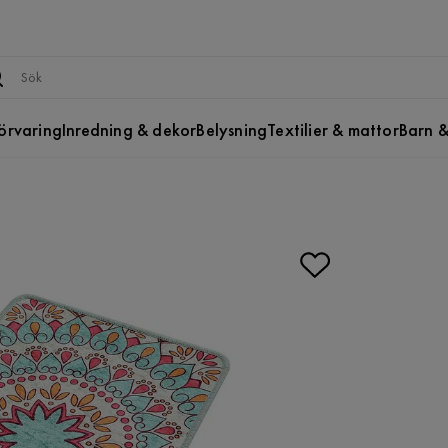
örvaring
Inredning & dekor
Belysning
Textilier & mattor
Barn &