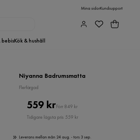
Mina sidor
Kundsupport
 bebis
Kök & hushåll
Niyanna Badrumsmatta
Flerfärgad
Pris
Original
559 kr
Förr 849 kr
Pris
Tidigare lägsta pris 559 kr
Leverans mellan mån 24 aug. - tors 3 sep.