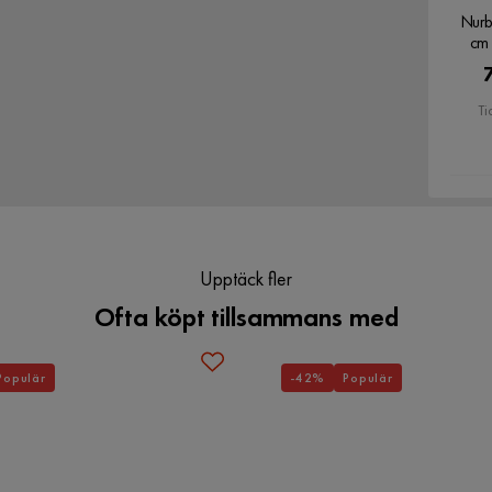
Nurb
cm 
Ti
Upptäck fler
Ofta köpt tillsammans med
Populär
-42%
Populär