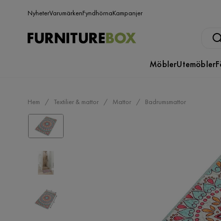
Nyheter
Varumärken
Fyndhörna
Kampanjer
Möbler
Utemöbler
F
Hem
Textilier & mattor
Mattor
Badrumsmattor