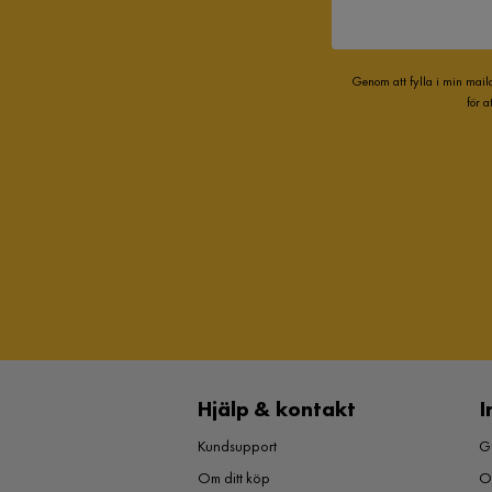
Genom att fylla i min mail
för 
Hjälp & kontakt
I
Kundsupport
Gu
Om ditt köp
O