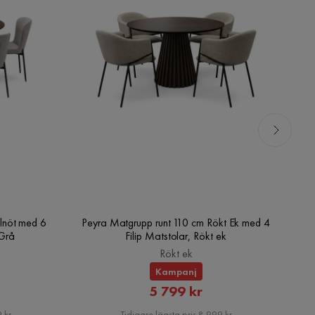
lnöt med 6
Peyra Matgrupp runt 110 cm Rökt Ek med 4
V
/Grå
Filip Matstolar, Rökt ek
Rökt ek
Kampanj
rat
Rabatterat
5 799 kr
Pris
 kr
Tidigare lägsta pris 8 999 kr