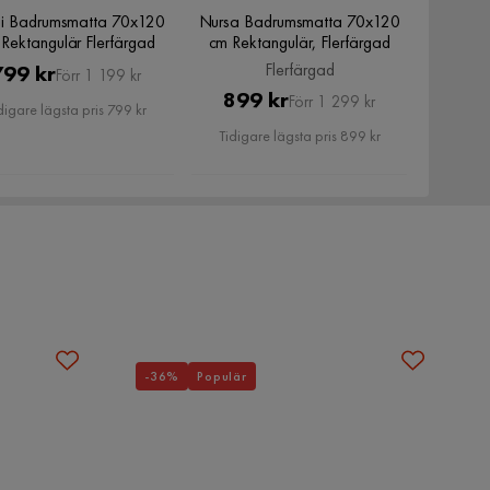
i Badrumsmatta 70x120
Nursa Badrumsmatta 70x120
Rektangulär Flerfärgad
cm Rektangulär, Flerfärgad
Pris
Original
Flerfärgad
799 kr
Förr 1 199 kr
Pris
Original
899 kr
Pris
Förr 1 299 kr
digare lägsta pris 799 kr
Pris
Tidigare lägsta pris 899 kr
-36%
Populär