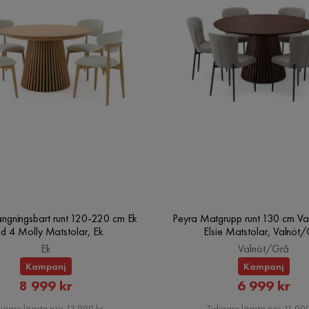
ängningsbart runt 120-220 cm Ek
Peyra Matgrupp runt 130 cm Va
d 4 Molly Matstolar, Ek
Elsie Matstolar, Valnöt
Ek
Valnöt/Grå
Kampanj
Kampanj
Rabatterat
Rabatte
8 999 kr
6 999 kr
Pris
Pris
igare lägsta pris 13 999 kr
Tidigare lägsta pris 11 999