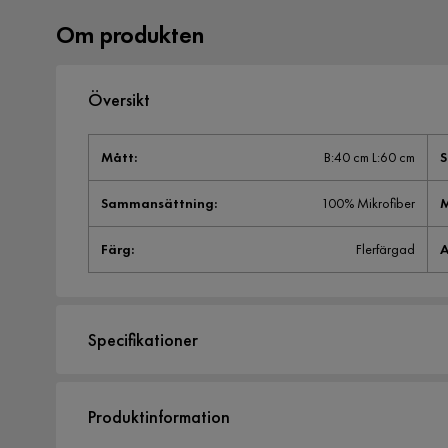
Om produkten
Översikt
Mått
:
B:40 cm L:60 cm
S
Sammansättning
:
100% Mikrofiber
M
Färg
:
Flerfärgad
A
Specifikationer
Artikelnummer:
1363488
Produktinformation
Storlek